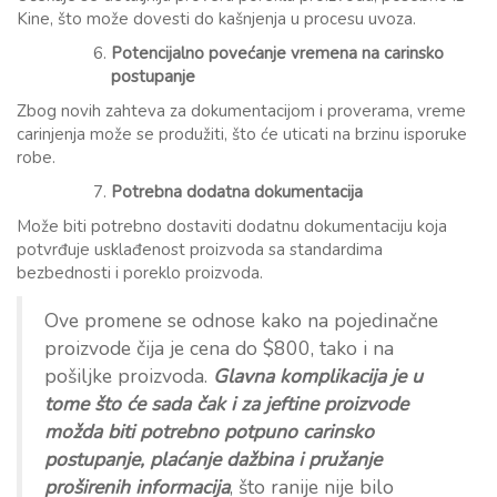
Kine, što može dovesti do kašnjenja u procesu uvoza.
Potencijalno povećanje vremena na carinsko
postupanje
Zbog novih zahteva za dokumentacijom i proverama, vreme
carinjenja može se produžiti, što će uticati na brzinu isporuke
robe.
Potrebna dodatna dokumentacija
Može biti potrebno dostaviti dodatnu dokumentaciju koja
potvrđuje usklađenost proizvoda sa standardima
bezbednosti i poreklo proizvoda.
Ove promene se odnose kako na pojedinačne
proizvode čija je cena do $800, tako i na
pošiljke proizvoda.
Glavna komplikacija je u
tome što će sada čak i za jeftine proizvode
možda biti potrebno potpuno carinsko
postupanje, plaćanje dažbina i pružanje
proširenih informacija
, što ranije nije bilo