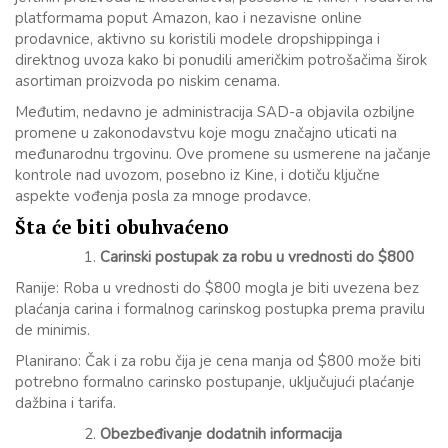
platformama poput Amazon, kao i nezavisne online
prodavnice, aktivno su koristili modele dropshippinga i
direktnog uvoza kako bi ponudili američkim potrošačima širok
asortiman proizvoda po niskim cenama.
Međutim, nedavno je administracija SAD-a objavila ozbiljne
promene u zakonodavstvu koje mogu značajno uticati na
međunarodnu trgovinu. Ove promene su usmerene na jačanje
kontrole nad uvozom, posebno iz Kine, i dotiču ključne
aspekte vođenja posla za mnoge prodavce.
Šta će biti obuhvaćeno
Carinski postupak za robu u vrednosti do $800
Ranije: Roba u vrednosti do $800 mogla je biti uvezena bez
plaćanja carina i formalnog carinskog postupka prema pravilu
de minimis.
Planirano: Čak i za robu čija je cena manja od $800 može biti
potrebno formalno carinsko postupanje, uključujući plaćanje
dažbina i tarifa.
Obezbeđivanje dodatnih informacija