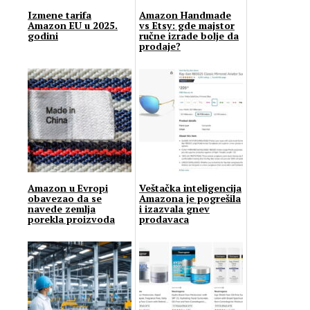
Izmene tarifa
Amazon Handmade
Amazon EU u 2025.
vs Etsy: gde majstor
godini
ručne izrade bolje da
prodaje?
Amazon u Evropi
Veštačka inteligencija
obavezao da se
Amazona je pogrešila
navede zemlja
i izazvala gnev
porekla proizvoda
prodavaca