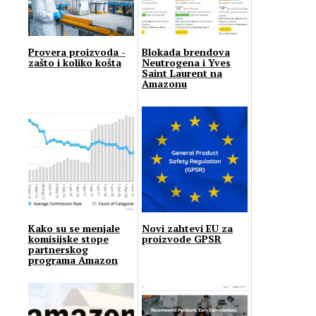
Provera proizvoda -
Blokada brendova
zašto i koliko košta
Neutrogena i Yves
Saint Laurent na
Amazonu
Kako su se menjale
Novi zahtevi EU za
komisijske stope
proizvode GPSR
partnerskog
programa Amazon