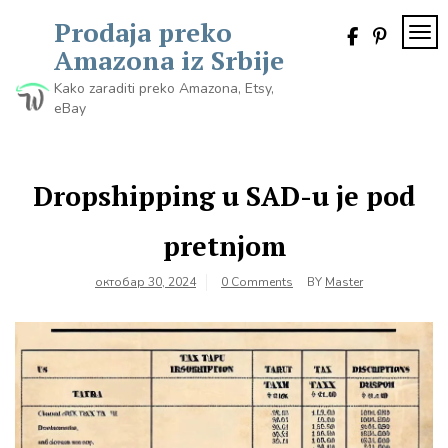
Skip
Prodaja preko
to
TOG
content
Amazona iz Srbije
Kako zaraditi preko Amazona, Etsy,
eBay
Dropshipping u SAD-u je pod
pretnjom
октобар 30, 2024
0 Comments
BY
Master