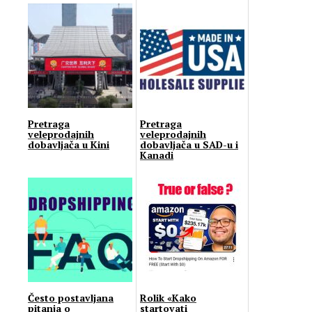
Pretraga
Pretraga
veleprodajnih
veleprodajnih
dobavljača u Kini
dobavljača u SAD-u i
Kanadi
Često postavljana
Rolik «Kako
pitanja o
startovati