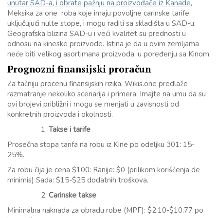
unutar SAD-a, i obrate pažnju na proizvođače iz Kanade
,
Meksika za one roba koje imaju povoljne carinske tarife,
uključujući nulte stope, i mogu raditi sa skladišta u SAD-u.
Geografska blizina SAD-u i veći kvalitet su prednosti u
odnosu na kineske proizvode. Istina je da u ovim zemljama
neće biti velikog asortimana proizvoda, u poređenju sa Kinom.
Prognozni finansijski proračun
Za tačniju procenu finansijskih rizika, Wikis.one predlaže
razmatranje nekoliko scenarija i primera. Imajte na umu da su
ovi brojevi približni i mogu se menjati u zavisnosti od
konkretnih proizvoda i okolnosti.
Takse i tarife
Prosečna stopa tarifa na robu iz Kine po odeljku 301: 15-
25%.
Za robu čija je cena $100: Ranije: $0 (prilikom korišćenja de
minimis) Sada: $15-$25 dodatnih troškova.
Carinske takse
Minimalna naknada za obradu robe (MPF): $2.10-$10.77 po