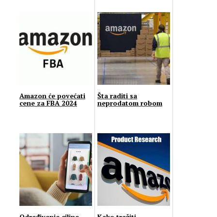
Amazon će povećati
Šta raditi sa
cene za FBA 2024
neprodatom robom
Određivanje ciljne
Kako tražiti