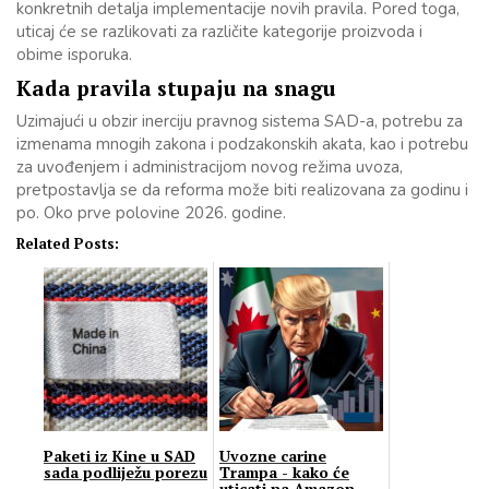
konkretnih detalja implementacije novih pravila. Pored toga,
uticaj će se razlikovati za različite kategorije proizvoda i
obime isporuka.
Kada pravila stupaju na snagu
Uzimajući u obzir inerciju pravnog sistema SAD-a, potrebu za
izmenama mnogih zakona i podzakonskih akata, kao i potrebu
za uvođenjem i administracijom novog režima uvoza,
pretpostavlja se da reforma može biti realizovana za godinu i
po. Oko prve polovine 2026. godine.
Related Posts:
Paketi iz Kine u SAD
Uvozne carine
sada podliježu porezu
Trampa - kako će
uticati na Amazon