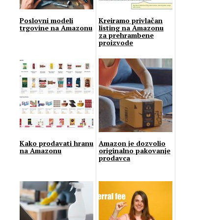
Poslovni modeli
Kreiramo privlačan
trgovine na Amazonu
listing na Amazonu
za prehrambene
proizvode
Kako prodavati hranu
Amazon je dozvolio
na Amazonu
originalno pakovanje
prodavca