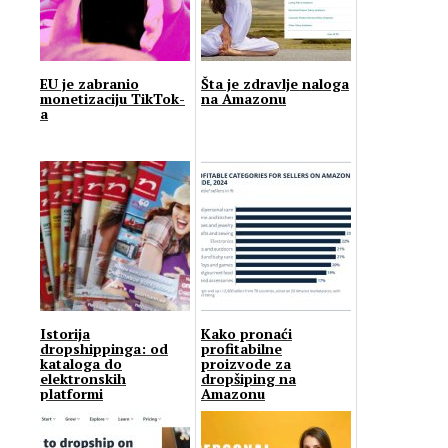
EU je zabranio
Šta je zdravlje naloga
monetizaciju TikTok-
na Amazonu
a
Istorija
Kako pronaći
dropshippinga: od
profitabilne
kataloga do
proizvode za
elektronskih
dropšiping na
platformi
Amazonu