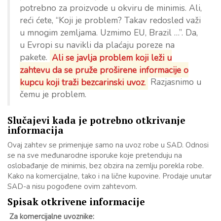
potrebno za proizvode u okviru de minimis. Ali,
reći ćete, “Koji je problem? Takav redosled važi
u mnogim zemljama. Uzmimo EU, Brazil …”. Da,
u Evropi su navikli da plaćaju poreze na
pakete.
Ali se javlja problem koji leži u
zahtevu da se pruže proširene informacije o
kupcu koji traži bezcarinski uvoz
.
Razjasnimo u
čemu je problem.
Slučajevi kada je potrebno otkrivanje
informacija
Ovaj zahtev se primenjuje samo na uvoz robe u SAD. Odnosi
se na sve međunarodne isporuke koje pretenduju na
oslobađanje de minimis, bez obzira na zemlju porekla robe.
Kako na komercijalne, tako i na lične kupovine. Prodaje unutar
SAD-a nisu pogođene ovim zahtevom.
Spisak otkrivene informacije
Za komercijalne uvoznike: