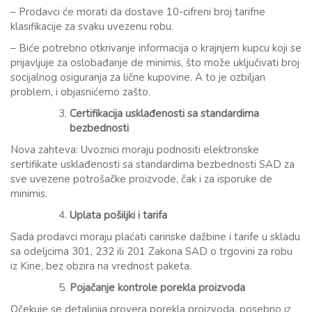
– Prodavci će morati da dostave 10-cifreni broj tarifne
klasifikacije za svaku uvezenu robu.
– Biće potrebno otkrivanje informacija o krajnjem kupcu koji se
prijavljuje za oslobađanje de minimis, što može uključivati broj
socijalnog osiguranja za lične kupovine. A to je ozbiljan
problem, i objasnićemo zašto.
Certifikacija usklađenosti sa standardima
bezbednosti
Nova zahteva: Uvoznici moraju podnositi elektronske
sertifikate usklađenosti sa standardima bezbednosti SAD za
sve uvezene potrošačke proizvode, čak i za isporuke de
minimis.
Uplata pošiljki i tarifa
Sada prodavci moraju plaćati carinske dažbine i tarife u skladu
sa odeljcima 301, 232 ili 201 Zakona SAD o trgovini za robu
iz Kine, bez obzira na vrednost paketa.
Pojačanje kontrole porekla proizvoda
Očekuje se detaljnija provera porekla proizvoda, posebno iz