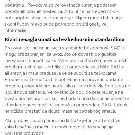
podataka. Povećava se verovatnoća curenja podataka i
povezanih pravnih posledica. A to utiče na sledeći rizik –
potencijalno smanjenje konverzije. Klijenti mogu biti manje
skloni kupovini ako bude potrebno pružiti osetljive
informacije.
Rizici nesaglasnosti sa bezbednosnim standardima
Proizvodi koji ne ispunjavaju standarde bezbednosti SAD-a
mogu biti zabranjeni za uvoz, što će dovesti do gubitka
investicija i mogućih kazni. Veliki proizvođači će naravno rešiti
problem testiranja i sertifikacije proizvoda za tržište SAD-a,
ali srednja i mala preduzeća će se suočiti sa teškoćama.
Prodavcima će možda biti potrebno da sprovedu dodatne
provere proizvoda pre uvoza, ako njihov dobavljač do tada ne
ispuni nove zahteve. Verovatno će doći do preuređenja na
tržištu dobavljača, i oni koji ne budu mogli da ispune američke
standarde neće moći da isporučuju proizvode u SAD. Tako će
na tržište prestati da dolazi masa nepotrebnog smeća.
Ako prodavci budu primorani da traže jeftinije alternative
kako bi sačuvali maržu, to može dovesti do smanjenja
kvaliteta proizvoda.