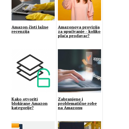
Amazon čisti lažne
Amazonova provizija
recenzija
za upućivanje - koliko
plaća prodavac?
Kako otvoriti
Zabranjene i
blokirane Amazon
problematične robe
kategorije?
na Amazonu