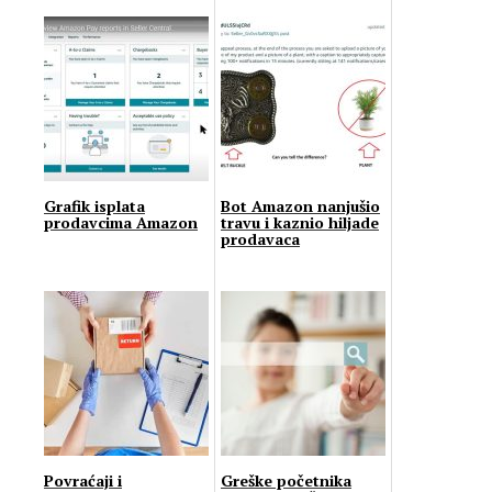
Grafik isplata
Bot Amazon nanjušio
prodavcima Amazon
travu i kaznio hiljade
prodavaca
Povraćaji i
Greške početnika