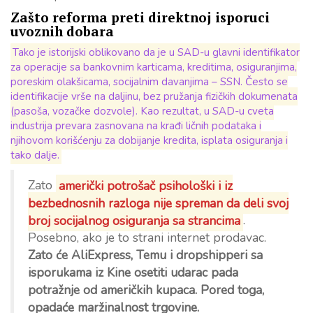
Zašto reforma preti direktnoj isporuci
uvoznih dobara
Tako je istorijski oblikovano da je u SAD-u glavni identifikator
za operacije sa bankovnim karticama, kreditima, osiguranjima,
poreskim olakšicama, socijalnim davanjima – SSN. Često se
identifikacije vrše na daljinu, bez pružanja fizičkih dokumenata
(pasoša, vozačke dozvole). Kao rezultat, u SAD-u cveta
industrija prevara zasnovana na krađi ličnih podataka i
njihovom korišćenju za dobijanje kredita, isplata osiguranja i
tako dalje.
Zato
američki potrošač psihološki i iz
bezbednosnih razloga nije spreman da deli svoj
broj socijalnog osiguranja sa strancima
.
Posebno, ako je to strani internet prodavac.
Zato će AliExpress, Temu i dropshipperi sa
isporukama iz Kine osetiti udarac pada
potražnje od američkih kupaca. Pored toga,
opadaće maržinalnost trgovine.