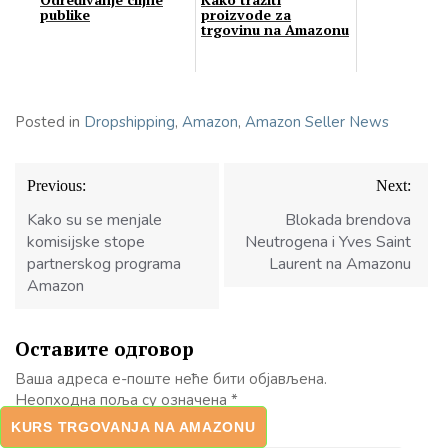
publike
proizvode za
trgovinu na Amazonu
Posted in
Dropshipping
,
Amazon
,
Amazon Seller News
Кретање
Previous:
Next:
чланка
Kako su se menjale
Blokada brendova
komisijske stope
Neutrogena i Yves Saint
partnerskog programa
Laurent na Amazonu
Amazon
Оставите одговор
Ваша адреса е-поште неће бити објављена.
Неопходна поља су означена
*
KURS TRGOVANJA NA AMAZONU
Коментар
*