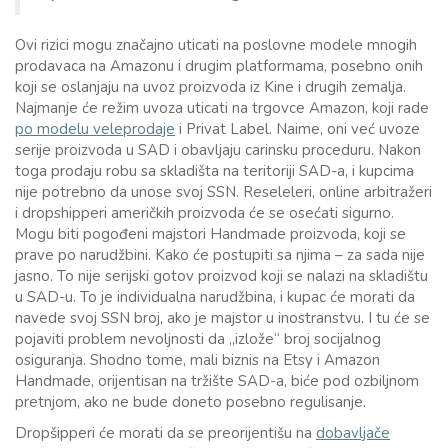
Ovi rizici mogu značajno uticati na poslovne modele mnogih
prodavaca na Amazonu i drugim platformama, posebno onih
koji se oslanjaju na uvoz proizvoda iz Kine i drugih zemalja.
Najmanje će režim uvoza uticati na trgovce Amazon, koji rade
po modelu veleprodaje
i Privat Label. Naime, oni već uvoze
serije proizvoda u SAD i obavljaju carinsku proceduru. Nakon
toga prodaju robu sa skladišta na teritoriji SAD-a, i kupcima
nije potrebno da unose svoj SSN. Reseleleri, online arbitražeri
i dropshipperi američkih proizvoda će se osećati sigurno.
Mogu biti pogođeni majstori Handmade proizvoda, koji se
prave po narudžbini. Kako će postupiti sa njima – za sada nije
jasno. To nije serijski gotov proizvod koji se nalazi na skladištu
u SAD-u. To je individualna narudžbina, i kupac će morati da
navede svoj SSN broj, ako je majstor u inostranstvu. I tu će se
pojaviti problem nevoljnosti da „izlože“ broj socijalnog
osiguranja. Shodno tome, mali biznis na Etsy i Amazon
Handmade, orijentisan na tržište SAD-a, biće pod ozbiljnom
pretnjom, ako ne bude doneto posebno regulisanje.
Dropšipperi će morati da se preorijentišu na
dobavljače