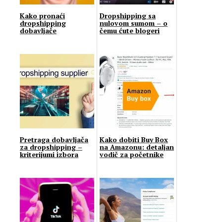
Kako pronaći
Dropshipping sa
dropshipping
nulovom sumom – o
dobavljače
čemu ćute blogeri
Pretraga dobavljača
Kako dobiti Buy Box
za dropshipping –
na Amazonu: detaljan
kriterijumi izbora
vodič za početnike