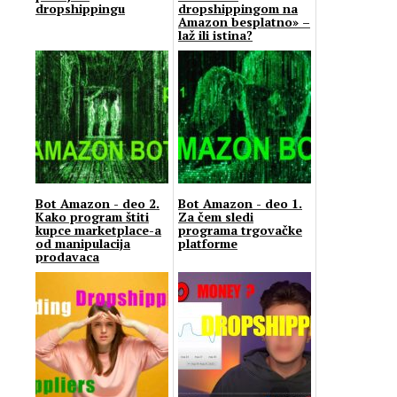
dropshippingu
dropshippingom na
Amazon besplatno» –
laž ili istina?
Bot Amazon - deo 2.
Bot Amazon - deo 1.
Kako program štiti
Za čem sledi
kupce marketplace-a
programа trgovačke
od manipulacija
platforme
prodavaca