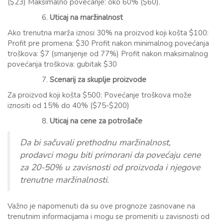
($23) Maksimalno povećanje: oko 60% ($60).
Uticaj na maržinalnost
Ako trenutna marža iznosi 30% na proizvod koji košta $100:
Profit pre promena: $30 Profit nakon minimalnog povećanja
troškova: $7 (smanjenje od 77%) Profit nakon maksimalnog
povećanja troškova: gubitak $30
Scenarij za skuplje proizvode
Za proizvod koji košta $500: Povećanje troškova može
iznositi od 15% do 40% ($75-$200)
Uticaj na cene za potrošače
Da bi sačuvali prethodnu maržinalnost,
prodavci mogu biti primorani da povećaju cene
za 20-50% u zavisnosti od proizvoda i njegove
trenutne maržinalnosti.
Važno je napomenuti da su ove prognoze zasnovane na
trenutnim informacijama i mogu se promeniti u zavisnosti od