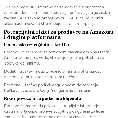
Sve ove mere su usmerene na sprečavanje zloupotreba
pravilom de minimis i obezbeđivanje poštovanja trgovinskih
zakona SAD. Takođe omogućavaju CBP-u da bolje prati
učestalost uvoza od strane pojedinaca ili kompanija.
Potencijalni rizici za prodavce na Amazonu
i drugim platformama
Finansijski rizici (duties, tariffs)
Prodavci će se suočiti sa potrebom plaćanja dažbina i tarifa
čak i na jeftine proizvode, što ranije nije bilo potrebno za
isporuke de minimis.
Dodatni troškovi mogu značajno smanjiti profitabilnost,
posebno za proizvode sa niskom maržom.
Promene u tarifnoj politici mogu dovesti do oscilacija
troškova uvoza, otežavajući dugoročno planiranje.
Rizici povezani sa podacima klijenata
Prodavci će morati da prikupljaju detaljnije informacije o
kupcima, uključujući brojeve socijalnog osiguranja za lične
kupovine, što nameće odgovornost za čuvanje ličnih