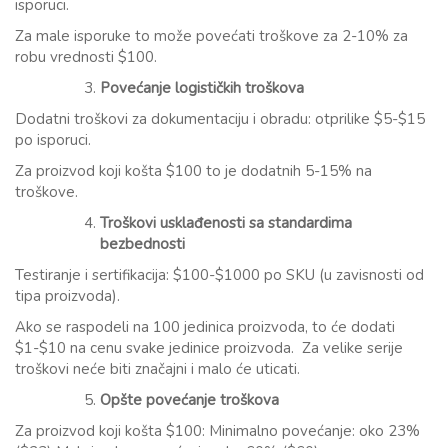
isporuci.
Za male isporuke to može povećati troškove za 2-10% za
robu vrednosti $100.
Povećanje logističkih troškova
Dodatni troškovi za dokumentaciju i obradu: otprilike $5-$15
po isporuci.
Za proizvod koji košta $100 to je dodatnih 5-15% na
troškove.
Troškovi usklađenosti sa standardima
bezbednosti
Testiranje i sertifikacija: $100-$1000 po SKU (u zavisnosti od
tipa proizvoda).
Ako se raspodeli na 100 jedinica proizvoda, to će dodati
$1-$10 na cenu svake jedinice proizvoda. Za velike serije
troškovi neće biti značajni i malo će uticati.
Opšte povećanje troškova
Za proizvod koji košta $100: Minimalno povećanje: oko 23%