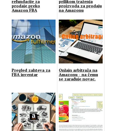
refundacije za
prilikom traženja
prodaje preko
proizvoda za prodaju
Amazon FBA
na Amazonu
Pregled zahteva za
Onlajn arbitraža na
FBA inventar
Amazonu - na čemu
se zarađuje novac.