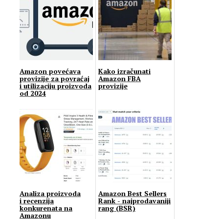
Amazon povećava
Kako izračunati
provizije za povraćaj
Amazon FBA
i utilizaciju proizvoda
provizije
od 2024
Analiza proizvoda
Amazon Bеst Sеllеrs
i recenzija
Rаnk - najprodavaniji
konkurenata na
rang (BSR)
Amazonu