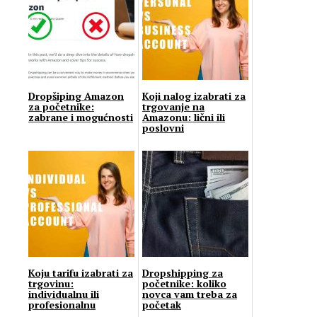
Dropšiping Amazon
Koji nalog izabrati za
za početnike:
trgovanje na
zabrane i mogućnosti
Amazonu: lični ili
poslovni
Koju tarifu izabrati za
Dropshipping za
trgovinu:
početnike: koliko
individualnu ili
novca vam treba za
profesionalnu
početak