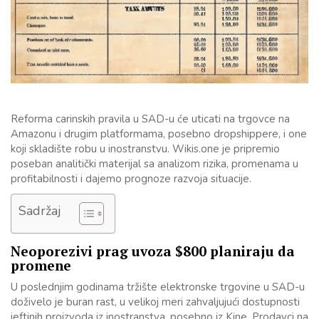
Reforma carinskih pravila u SAD-u će uticati na trgovce na
Amazonu i drugim platformama, posebno dropshippere, i one
koji skladište robu u inostranstvu. Wikis.one je pripremio
poseban analitički materijal sa analizom rizika, promenama u
profitabilnosti i dajemo prognoze razvoja situacije.
Sadržaj
Neoporezivi prag uvoza $800 planiraju da
promene
U poslednjim godinama tržište elektronske trgovine u SAD-u
doživelo je buran rast, u velikoj meri zahvaljujući dostupnosti
jeftinih proizvoda iz inostranstva, posebno iz Kine. Prodavci na