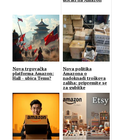
Nova trgovačka
Nova politika
platforma Amazon:
Amazona o
Hall - ubica Temu?
nadoknadi troškova
zaliha: pripremite se
za gubitke