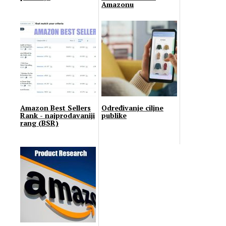
Amazonu
Amazon Bеst Sеllеrs
Određivanje ciljne
Rаnk - najprodavaniji
publike
rang (BSR)