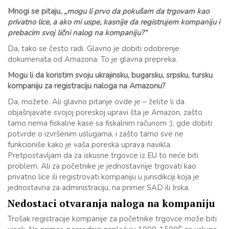
Mnogi se pitaju,
„mogu li prvo da pokušam da trgovam kao
privatno lice, a ako mi uspe, kasnije da registrujem kompaniju i
prebacim svoj lični nalog na kompaniju?“
Da, tako se često radi. Glavno je dobiti odobrenje
dokumenata od Amazona. To je glavna prepreka.
Mogu li da koristim svoju ukrajinsku, bugarsku, srpsku, tursku
kompaniju za registraciju naloga na Amazonu?
Da, možete. Ali glavno pitanje ovde je – želite li da
objašnjavate svojoj poreskoj upravi šta je Amazon, zašto
tamo nema fiskalne kase sa fiskalnim računom :), gde dobiti
potvrde o izvršenim uslugama, i zašto tamo sve ne
funkcioniše kako je vaša poreska uprava navikla.
Pretpostavljam da za iskusne trgovce iz EU to neće biti
problem. Ali za početnike je jednostavnije trgovati kao
privatno lice ili registrovati kompaniju u jurisdikciji koja je
jednostavna za administraciju, na primer SAD ili Irska.
Nedostaci otvaranja naloga na kompaniju
Trošak registracije kompanije za početnike trgovce može biti