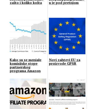
zašto i koliko košta
u je pod pretnjom
Kako su se menjale
Novi zahtevi EU za
komisijske stope
proizvode GPSR
partnerskog
programa Amazon