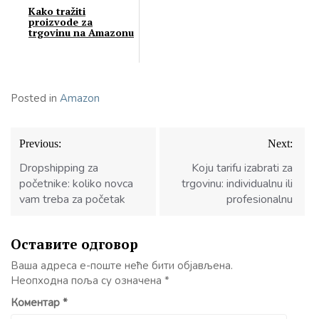
Kako tražiti
proizvode za
trgovinu na Amazonu
Posted in
Amazon
Кретање
Previous:
Next:
чланка
Dropshipping za
Koju tarifu izabrati za
početnike: koliko novca
trgovinu: individualnu ili
vam treba za početak
profesionalnu
Оставите одговор
Ваша адреса е-поште неће бити објављена.
Неопходна поља су означена
*
Коментар
*