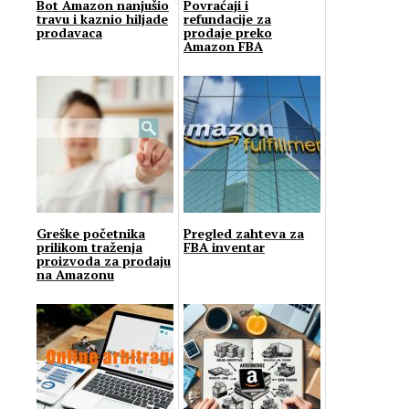
Bot Amazon nanjušio
Povraćaji i
travu i kaznio hiljade
refundacije za
prodavaca
prodaje preko
Amazon FBA
Greške početnika
Pregled zahteva za
prilikom traženja
FBA inventar
proizvoda za prodaju
na Amazonu