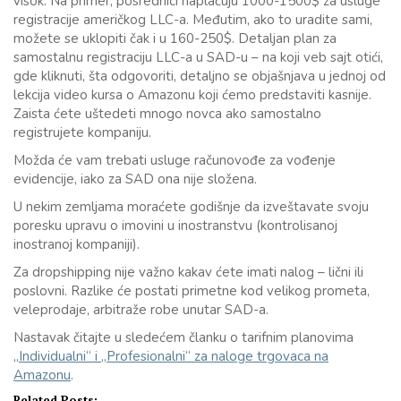
visok. Na primer, posrednici naplaćuju 1000-1500$ za usluge
registracije američkog LLC-a. Međutim, ako to uradite sami,
možete se uklopiti čak i u 160-250$. Detaljan plan za
samostalnu registraciju LLC-a u SAD-u – na koji veb sajt otići,
gde kliknuti, šta odgovoriti, detaljno se objašnjava u jednoj od
lekcija video kursa o Amazonu koji ćemo predstaviti kasnije.
Zaista ćete uštedeti mnogo novca ako samostalno
registrujete kompaniju.
Možda će vam trebati usluge računovođe za vođenje
evidencije, iako za SAD ona nije složena.
U nekim zemljama moraćete godišnje da izveštavate svoju
poresku upravu o imovini u inostranstvu (kontrolisanoj
inostranoj kompaniji).
Za dropshipping nije važno kakav ćete imati nalog – lični ili
poslovni. Razlike će postati primetne kod velikog prometa,
veleprodaje, arbitraže robe unutar SAD-a.
Nastavak čitajte u sledećem članku o tarifnim planovima
„Individualni“ i „Profesionalni“ za naloge trgovaca na
Amazonu
.
Related Posts: