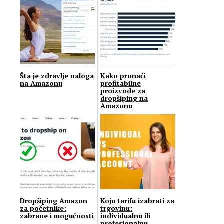
Šta je zdravlje naloga
Kako pronaći
na Amazonu
profitabilne
proizvode za
dropšiping na
Amazonu
Dropšiping Amazon
Koju tarifu izabrati za
za početnike:
trgovinu:
zabrane i mogućnosti
individualnu ili
profesionalnu