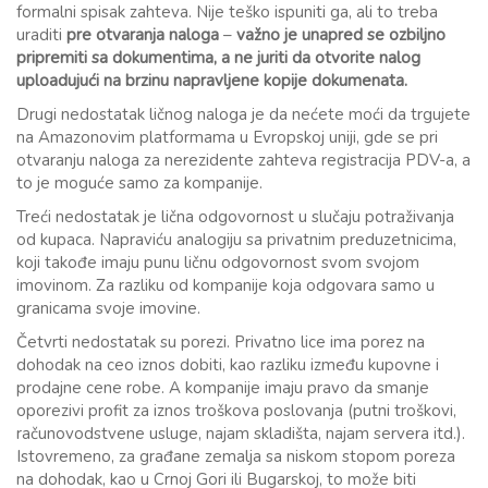
formalni spisak zahteva. Nije teško ispuniti ga, ali to treba
uraditi
pre otvaranja naloga
–
važno je unapred se ozbiljno
pripremiti sa dokumentima, a ne juriti da otvorite nalog
uploadujući na brzinu napravljene kopije dokumenata.
Drugi nedostatak ličnog naloga je da nećete moći da trgujete
na Amazonovim platformama u Evropskoj uniji, gde se pri
otvaranju naloga za nerezidente zahteva registracija PDV-a, a
to je moguće samo za kompanije.
Treći nedostatak je lična odgovornost u slučaju potraživanja
od kupaca. Napraviću analogiju sa privatnim preduzetnicima,
koji takođe imaju punu ličnu odgovornost svom svojom
imovinom. Za razliku od kompanije koja odgovara samo u
granicama svoje imovine.
Četvrti nedostatak su porezi. Privatno lice ima porez na
dohodak na ceo iznos dobiti, kao razliku između kupovne i
prodajne cene robe. A kompanije imaju pravo da smanje
oporezivi profit za iznos troškova poslovanja (putni troškovi,
računovodstvene usluge, najam skladišta, najam servera itd.).
Istovremeno, za građane zemalja sa niskom stopom poreza
na dohodak, kao u Crnoj Gori ili Bugarskoj, to može biti