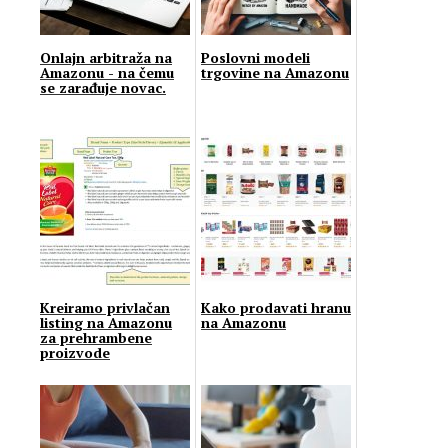
Onlajn arbitraža na
Poslovni modeli
Amazonu - na čemu
trgovine na Amazonu
se zarađuje novac.
Kreiramo privlačan
Kako prodavati hranu
listing na Amazonu
na Amazonu
za prehrambene
proizvode