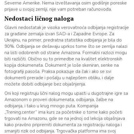
Severne Amerike. Nema izveštavanja osim godišnje poreske
prijave u svojoj zemlji, nije vam potreban računovođa.
Nedostaci ličnog naloga
Glavni nedostatak je visoka verovatnoća odbijanja registracije
za građane zemalja izvan SAD-a i Zapadne Evrope. Za
Ukrajinu, na primer, predratna statistika odbijanja je bila do
90%. Odbijanja se dešavaju uprkos tome što se zemlja nalazi
na listi odobrenih od strane Amazona. Formalni razlozi mogu
biti različiti. Obično su to primedbe na kvalitet elektronskih
kopija dokumenata. Dokument je loše skeniran, senke na
fotografiji pasoša. Praksa pokazuje da čak i ako se svi
dokumenti prerade i pošalju u najlepšem obliku, i dalje
možete dobiti odbijanje bez objašnjenja.
Oni koji registruju lični nalog mogu upasti u dugotrajne igre sa
Amazonom o proveri dokumenata, odbijanja, žalbe na
odbijanja, i tako u krug mnogo puta. Kompanija
„Trening.center“ ima kurs za početnike o tome kako početi
trgovati na Amazonu, gde se na jednoj od lekcija objašnjava
kako pravilno pripremiti dokumenta za registraciju naloga i
smanjiti rizik od odbijanja. Trgovačka platforma ima svoj