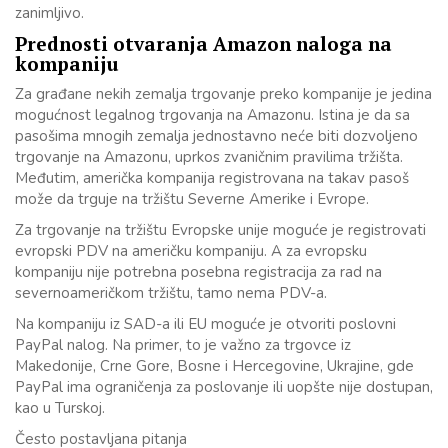
zanimljivo.
Prednosti otvaranja Amazon naloga na
kompaniju
Za građane nekih zemalja trgovanje preko kompanije je jedina
mogućnost legalnog trgovanja na Amazonu. Istina je da sa
pasošima mnogih zemalja jednostavno neće biti dozvoljeno
trgovanje na Amazonu, uprkos zvaničnim pravilima tržišta.
Međutim, američka kompanija registrovana na takav pasoš
može da trguje na tržištu Severne Amerike i Evrope.
Za trgovanje na tržištu Evropske unije moguće je registrovati
evropski PDV na američku kompaniju. A za evropsku
kompaniju nije potrebna posebna registracija za rad na
severnoameričkom tržištu, tamo nema PDV-a.
Na kompaniju iz SAD-a ili EU moguće je otvoriti poslovni
PayPal nalog. Na primer, to je važno za trgovce iz
Makedonije, Crne Gore, Bosne i Hercegovine, Ukrajine, gde
PayPal ima ograničenja za poslovanje ili uopšte nije dostupan,
kao u Turskoj.
Često postavljana pitanja