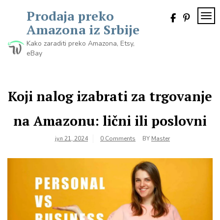
Skip
Prodaja preko
to
TOG
content
Amazona iz Srbije
Kako zaraditi preko Amazona, Etsy,
eBay
Koji nalog izabrati za trgovanje
na Amazonu: lični ili poslovni
јул 21, 2024
0 Comments
BY
Master