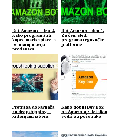
Bot Amazon - deo 2.
Bot Amazon - deo 1.
Kako program štiti
Za čem sledi
kupce marketplace-a
programа trgovačke
od manipulacija
platforme
prodavaca
Pretraga dobavljača
Kako dobiti Buy Box
za dropshipping –
na Amazonu: detaljan
kriterijumi izbora
vodič za početnike