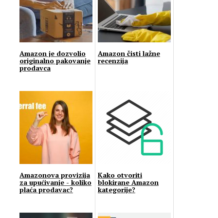
Amazon je dozvolio
Amazon čisti lažne
originalno pakovanje
recenzija
prodavca
Amazonova provizija
Kako otvoriti
za upućivanje - koliko
blokirane Amazon
plaća prodavac?
kategorije?