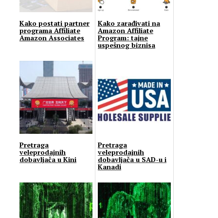
Kako postati partner
Kako zarađivati na
programa Affiliate
Amazon Affiliate
Amazon Associates
Program: tajne
uspešnog biznisa
Pretraga
Pretraga
veleprodajnih
veleprodajnih
dobavljača u Kini
dobavljača u SAD-u i
Kanadi