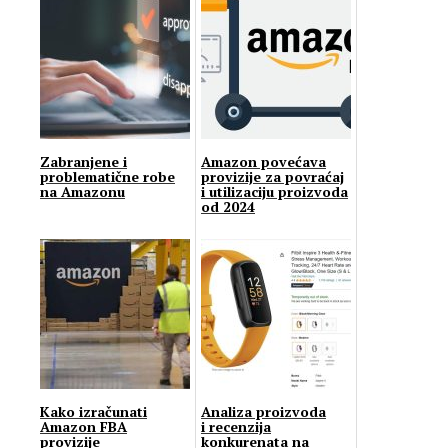
Zabranjene i
Amazon povećava
problematične robe
provizije za povraćaj
na Amazonu
i utilizaciju proizvoda
od 2024
Kako izračunati
Analiza proizvoda
Amazon FBA
i recenzija
provizije
konkurenata na