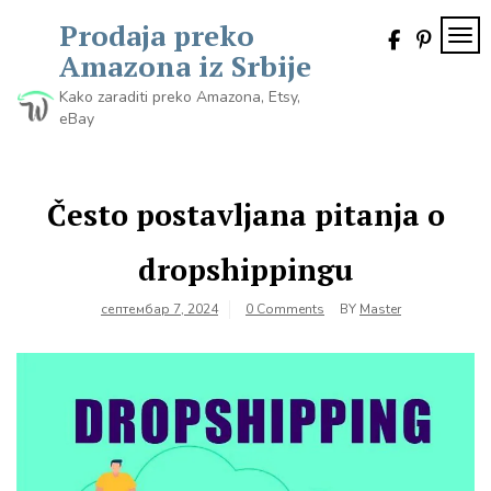
Skip
Prodaja preko
to
TOG
content
Amazona iz Srbije
Kako zaraditi preko Amazona, Etsy,
eBay
Često postavljana pitanja o
dropshippingu
септембар 7, 2024
0 Comments
BY
Master