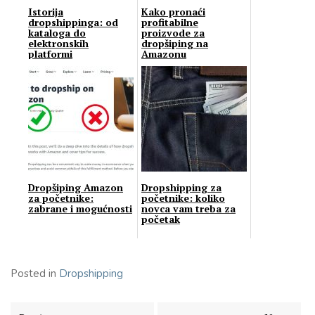
Istorija
Kako pronaći
dropshippinga: od
profitabilne
kataloga do
proizvode za
elektronskih
dropšiping na
platformi
Amazonu
Dropšiping Amazon
Dropshipping za
za početnike:
početnike: koliko
zabrane i mogućnosti
novca vam treba za
početak
Posted in
Dropshipping
Кретање