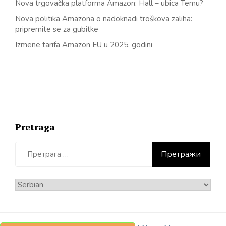
Nova trgovačka platforma Amazon: Hall – ubica Temu?
Nova politika Amazona o nadoknadi troškova zaliha:
pripremite se za gubitke
Izmene tarifa Amazon EU u 2025. godini
Pretraga
Претрага
за:
Izaberite
jezik