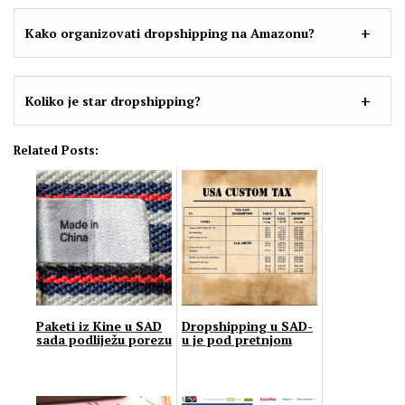
Kako organizovati dropshipping na Amazonu?
Koliko je star dropshipping?
Related Posts:
Paketi iz Kine u SAD
Dropshipping u SAD-
sada podliježu porezu
u je pod pretnjom