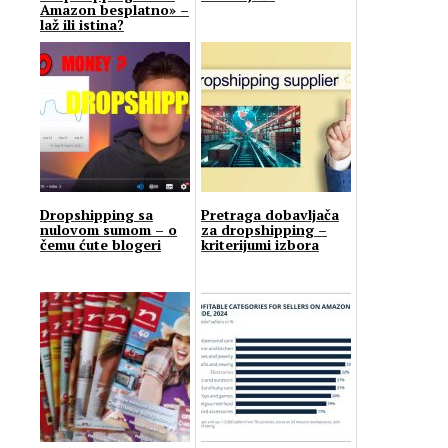
Amazon besplatno» –
laž ili istina?
Dropshipping sa
Pretraga dobavljača
nulovom sumom – o
za dropshipping –
čemu ćute blogeri
kriterijumi izbora