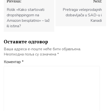
Previous:
Next:
чланка
Rolik «Kako startovati
Pretraga veleprodajnih
dropshippingom na
dobavljača u SAD-u i
Amazon besplatno» – laž
Kanadi
ili istina?
Оставите одговор
Ваша адреса е-поште неће бити објављена.
Неопходна поља су означена
*
Коментар
*