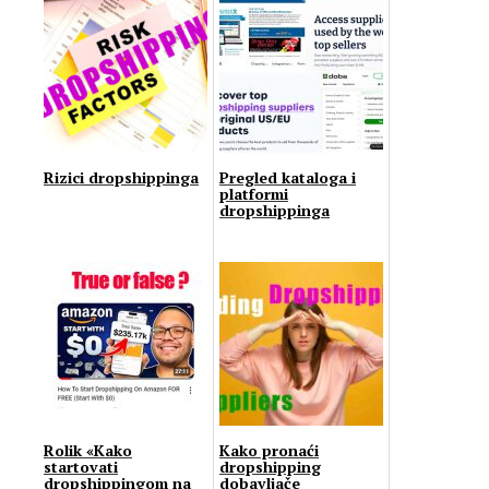
Rizici dropshippinga
Pregled kataloga i
platformi
dropshippinga
Rolik «Kako
Kako pronaći
startovati
dropshipping
dropshippingom na
dobavljače