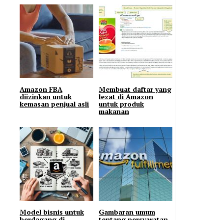
Amazon FBA
Membuat daftar yang
diizinkan untuk
lezat di Amazon
kemasan penjual asli
untuk produk
makanan
Model bisnis untuk
Gambaran umum
berdagang di
tentang persyaratan