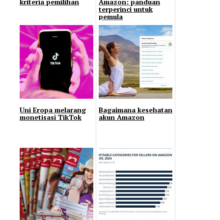
kriteria pemilihan
Amazon: panduan
terperinci untuk
pemula
Uni Eropa melarang
Bagaimana kesehatan
monetisasi TikTok
akun Amazon