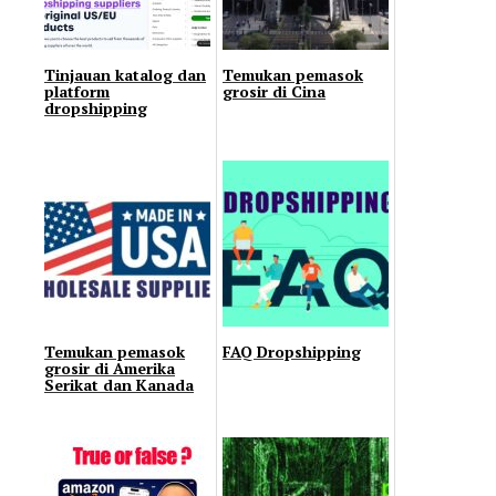
Tinjauan katalog dan
Temukan pemasok
platform
grosir di Cina
dropshipping
Temukan pemasok
FAQ Dropshipping
grosir di Amerika
Serikat dan Kanada