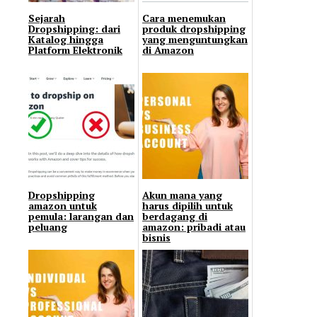
Sejarah
Cara menemukan
Dropshipping: dari
produk dropshipping
Katalog hingga
yang menguntungkan
Platform Elektronik
di Amazon
Dropshipping
Akun mana yang
amazon untuk
harus dipilih untuk
pemula: larangan dan
berdagang di
peluang
amazon: pribadi atau
bisnis