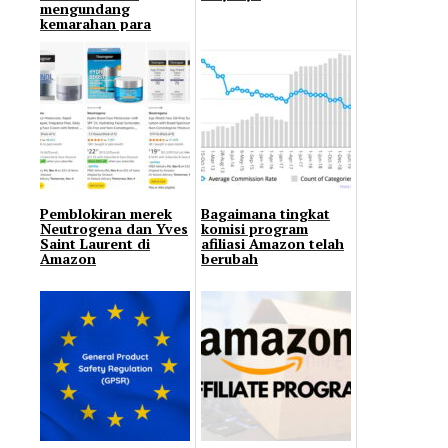
mengundang
kemarahan para
penjual
Pemblokiran merek
Bagaimana tingkat
Neutrogena dan Yves
komisi program
Saint Laurent di
afiliasi Amazon telah
Amazon
berubah