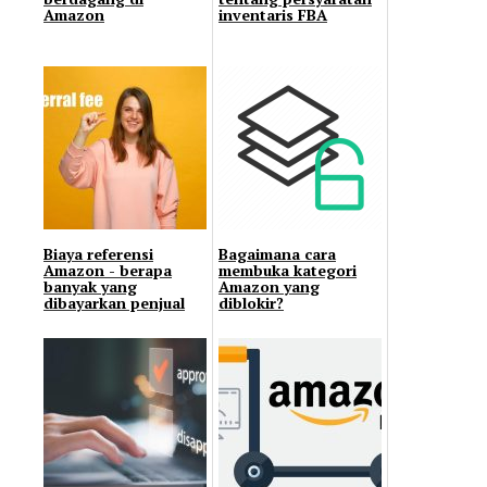
Amazon
inventaris FBA
Biaya referensi
Bagaimana cara
Amazon - berapa
membuka kategori
banyak yang
Amazon yang
dibayarkan penjual
diblokir?