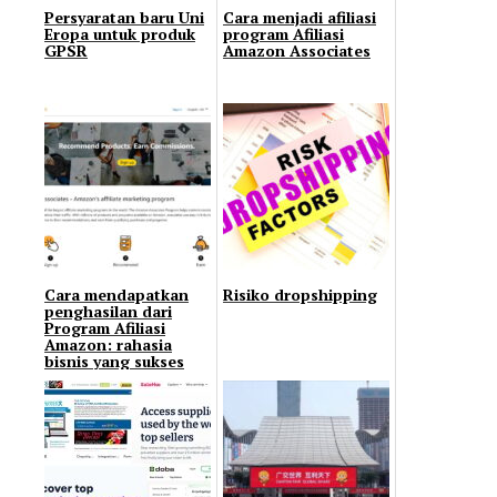
Persyaratan baru Uni
Cara menjadi afiliasi
Eropa untuk produk
program Afiliasi
GPSR
Amazon Associates
Cara mendapatkan
Risiko dropshipping
penghasilan dari
Program Afiliasi
Amazon: rahasia
bisnis yang sukses