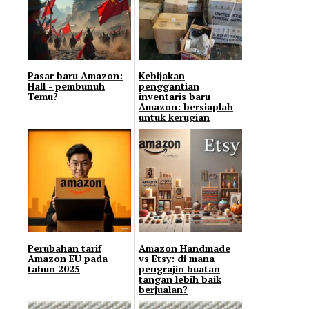
Pasar baru Amazon:
Kebijakan
Hall - pembunuh
penggantian
Temu?
inventaris baru
Amazon: bersiaplah
untuk kerugian
Perubahan tarif
Amazon Handmade
Amazon EU pada
vs Etsy: di mana
tahun 2025
pengrajin buatan
tangan lebih baik
berjualan?