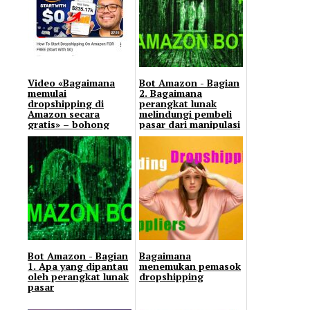
Video «Bagaimana
Bot Amazon - Bagian
memulai
2. Bagaimana
dropshipping di
perangkat lunak
Amazon secara
melindungi pembeli
gratis» – bohong
pasar dari manipulasi
atau benar?
penjual
Bot Amazon - Bagian
Bagaimana
1. Apa yang dipantau
menemukan pemasok
oleh perangkat lunak
dropshipping
pasar