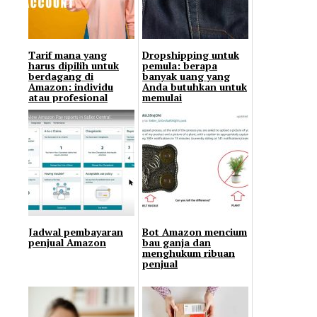
Tarif mana yang
Dropshipping untuk
harus dipilih untuk
pemula: berapa
berdagang di
banyak uang yang
Amazon: individu
Anda butuhkan untuk
atau profesional
memulai
Jadwal pembayaran
Bot Amazon mencium
penjual Amazon
bau ganja dan
menghukum ribuan
penjual