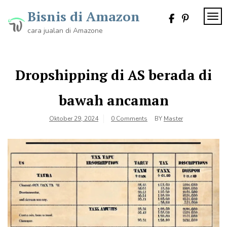
Skip
Bisnis di Amazon
to
TOG
content
cara jualan di Amazone
Dropshipping di AS berada di
bawah ancaman
Oktober 29, 2024
0 Comments
BY
Master