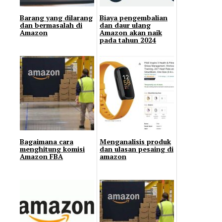
Barang yang dilarang
Biaya pengembalian
dan bermasalah di
dan daur ulang
Amazon
Amazon akan naik
pada tahun 2024
Bagaimana cara
Menganalisis produk
menghitung komisi
dan ulasan pesaing di
Amazon FBA
amazon