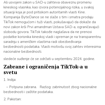
Ali usvojeni zakon u SAD-u zahteva obaveznu promenu
kineskog vlasnika, kao izvora potencijalnog rizika, u svakoj
situaciji koja je pod pritiskom autoritarnih vlasti Kine.
Kompanija ByteDance se ne slaže s tim i smatra prodaju
TikTok nemogućom i tuži vlasti, pokušavajući da dokaže da
novi zakon krši Prvi amandman Ustava SAD-a, ograničavajući
slobodu govora. TikTok takođe naglašava da ne prenosi
podatke korisnika kineskoj vladi i spreman je na transparentnu
saradnju s američkim vlastima radi obezbeđivanja
bezbednosti podataka. Vlasti motivišu svoj zahtev interesima
nacionalne bezbednosti.
sledeće suđenje će se održati u septembru 2024. godine.
Zabrane i ograničenja TikTok-a u
svetu
1. Indija:
– Potpuna zabrana. Razlog: zabrinutost zbog nacionalne
bezbednosti i zaštite podataka.
2. Pakistan: