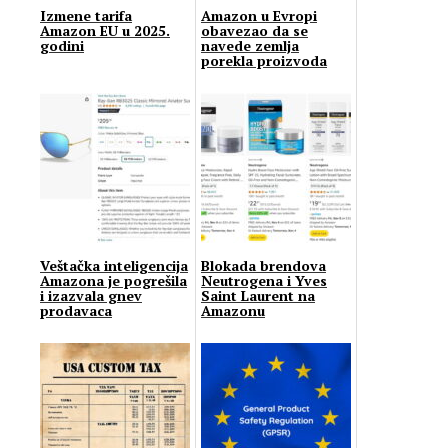
Izmene tarifa
Amazon u Evropi
Amazon EU u 2025.
obavezao da se
godini
navede zemlja
porekla proizvoda
Veštačka inteligencija
Blokada brendova
Amazona je pogrešila
Neutrogena i Yves
i izazvala gnev
Saint Laurent na
prodavaca
Amazonu