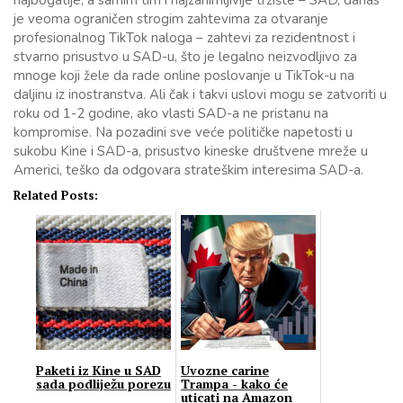
najbogatije, a samim tim i najzanimljivije tržište – SAD, danas
je veoma ograničen strogim zahtevima za otvaranje
profesionalnog TikTok naloga – zahtevi za rezidentnost i
stvarno prisustvo u SAD-u, što je legalno neizvodljivo za
mnoge koji žele da rade online poslovanje u TikTok-u na
daljinu iz inostranstva. Ali čak i takvi uslovi mogu se zatvoriti u
roku od 1-2 godine, ako vlasti SAD-a ne pristanu na
kompromise. Na pozadini sve veće političke napetosti u
sukobu Kine i SAD-a, prisustvo kineske društvene mreže u
Americi, teško da odgovara strateškim interesima SAD-a.
Related Posts:
Paketi iz Kine u SAD
Uvozne carine
sada podliježu porezu
Trampa - kako će
uticati na Amazon