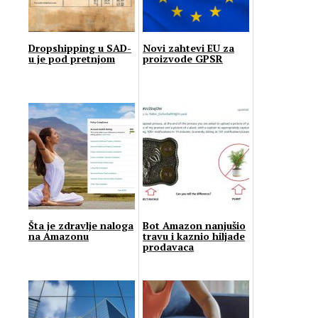
Dropshipping u SAD-
Novi zahtevi EU za
u je pod pretnjom
proizvode GPSR
Šta je zdravlje naloga
Bot Amazon nanjušio
na Amazonu
travu i kaznio hiljade
prodavaca