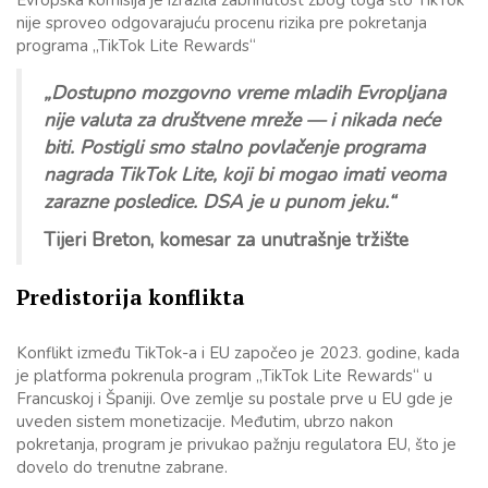
Evropska komisija je izrazila zabrinutost zbog toga što TikTok
nije sproveo odgovarajuću procenu rizika pre pokretanja
programa „TikTok Lite Rewards“
„Dostupno mozgovno vreme mladih Evropljana
nije valuta za društvene mreže — i nikada neće
biti. Postigli smo stalno povlačenje programa
nagrada TikTok Lite, koji bi mogao imati veoma
zarazne posledice. DSA je u punom jeku.“
Tijeri Breton, komesar za unutrašnje tržište
Predistorija konflikta
Konflikt između TikTok-a i EU započeo je 2023. godine, kada
je platforma pokrenula program „TikTok Lite Rewards“ u
Francuskoj i Španiji. Ove zemlje su postale prve u EU gde je
uveden sistem monetizacije. Međutim, ubrzo nakon
pokretanja, program je privukao pažnju regulatora EU, što je
dovelo do trenutne zabrane.