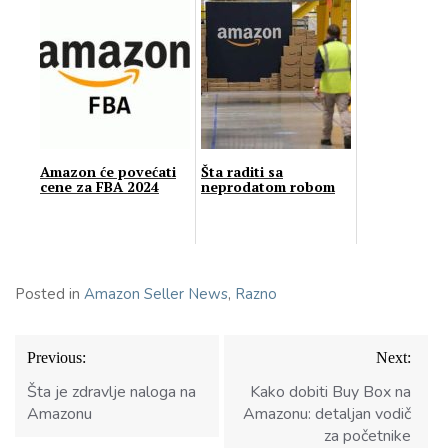
Amazon će povećati
Šta raditi sa
cene za FBA 2024
neprodatom robom
Posted in
Amazon Seller News
,
Razno
Кретање
Previous:
Next:
чланка
Šta je zdravlje naloga na
Kako dobiti Buy Box na
Amazonu
Amazonu: detaljan vodič
za početnike