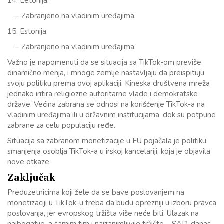
14. Letonija:
– Zabranjeno na vladinim uređajima.
15. Estonija:
– Zabranjeno na vladinim uređajima.
Važno je napomenuti da se situacija sa TikTok-om previše
dinamično menja, i mnoge zemlje nastavljaju da preispituju
svoju politiku prema ovoj aplikaciji. Kineska društvena mreža
jednako iritira religiozne autoritarne vlade i demokratske
države. Većina zabrana se odnosi na korišćenje TikTok-a na
vladinim uređajima ili u državnim institucijama, dok su potpune
zabrane za celu populaciju ređe.
Situacija sa zabranom monetizacije u EU pojačala je politiku
smanjenja osoblja TikTok-a u irskoj kancelariji, koja je objavila
nove otkaze.
Zaključak
Preduzetnicima koji žele da se bave poslovanjem na
monetizaciji u TikTok-u treba da budu oprezniji u izboru pravca
poslovanja, jer evropskog tržišta više neće biti. Ulazak na