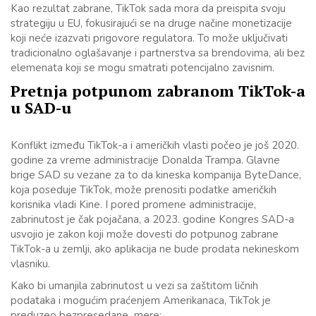
Kao rezultat zabrane, TikTok sada mora da preispita svoju
strategiju u EU, fokusirajući se na druge načine monetizacije
koji neće izazvati prigovore regulatora. To može uključivati
tradicionalno oglašavanje i partnerstva sa brendovima, ali bez
elemenata koji se mogu smatrati potencijalno zavisnim.
Pretnja potpunom zabranom TikTok-a
u SAD-u
Konflikt između TikTok-a i američkih vlasti počeo je još 2020.
godine za vreme administracije Donalda Trampa. Glavne
brige SAD su vezane za to da kineska kompanija ByteDance,
koja poseduje TikTok, može prenositi podatke američkih
korisnika vladi Kine. I pored promene administracije,
zabrinutost je čak pojačana, a 2023. godine Kongres SAD-a
usvojio je zakon koji može dovesti do potpunog zabrane
TikTok-a u zemlji, ako aplikacija ne bude prodata nekineskom
vlasniku.
Kako bi umanjila zabrinutost u vezi sa zaštitom ličnih
podataka i mogućim praćenjem Amerikanaca, TikTok je
preduzeo bezpresedane mere: