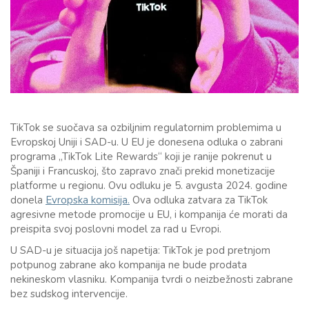
TikTok se suočava sa ozbiljnim regulatornim problemima u
Evropskoj Uniji i SAD-u. U EU je donesena odluka o zabrani
programa „TikTok Lite Rewards“ koji je ranije pokrenut u
Španiji i Francuskoj, što zapravo znači prekid monetizacije
platforme u regionu. Ovu odluku je 5. avgusta 2024. godine
donela
Evropska komisija.
Ova odluka zatvara za TikTok
agresivne metode promocije u EU, i kompanija će morati da
preispita svoj poslovni model za rad u Evropi.
U SAD-u je situacija još napetija: TikTok je pod pretnjom
potpunog zabrane ako kompanija ne bude prodata
nekineskom vlasniku. Kompanija tvrdi o neizbežnosti zabrane
bez sudskog intervencije.