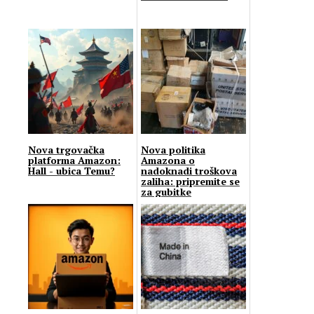
Nova trgovačka
Nova politika
platforma Amazon:
Amazona o
Hall - ubica Temu?
nadoknadi troškova
zaliha: pripremite se
za gubitke