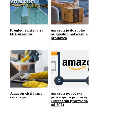
Pregled zahteva za
Amazon je dozvolio
FBA inventar
originalno pakovanje
prodavca
Amazon čisti lažne
Amazon povećava
recenzija
provizije za povraćaj
i utilizaciju proizvoda
od 2024