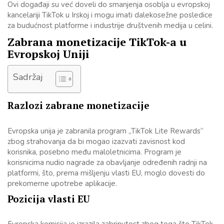
Ovi događaji su već doveli do smanjenja osoblja u evropskoj
kancelariji TikTok u Irskoj i mogu imati dalekosežne posledice
za budućnost platforme i industrije društvenih medija u celini.
Zabrana monetizacije TikTok-a u
Evropskoj Uniji
Sadržaj
Razlozi zabrane monetizacije
Evropska unija je zabranila program „TikTok Lite Rewards“
zbog strahovanja da bi mogao izazvati zavisnost kod
korisnika, posebno među maloletnicima. Program je
korisnicima nudio nagrade za obavljanje određenih radnji na
platformi, što, prema mišljenju vlasti EU, moglo dovesti do
prekomerne upotrebe aplikacije.
Pozicija vlasti EU