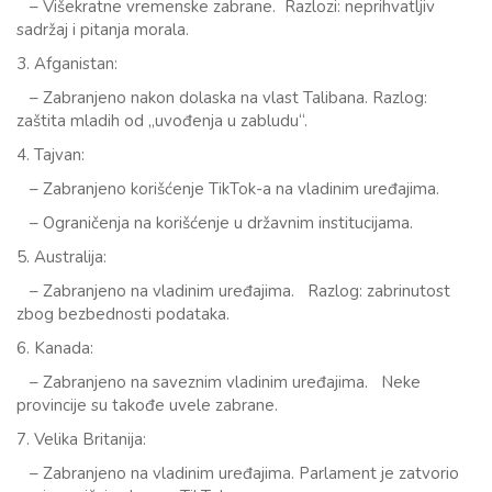
– Višekratne vremenske zabrane. Razlozi: neprihvatljiv
sadržaj i pitanja morala.
3. Afganistan:
– Zabranjeno nakon dolaska na vlast Talibana. Razlog:
zaštita mladih od „uvođenja u zabludu“.
4. Tajvan:
– Zabranjeno korišćenje TikTok-a na vladinim uređajima.
– Ograničenja na korišćenje u državnim institucijama.
5. Australija:
– Zabranjeno na vladinim uređajima. Razlog: zabrinutost
zbog bezbednosti podataka.
6. Kanada:
– Zabranjeno na saveznim vladinim uređajima. Neke
provincije su takođe uvele zabrane.
7. Velika Britanija:
– Zabranjeno na vladinim uređajima. Parlament je zatvorio