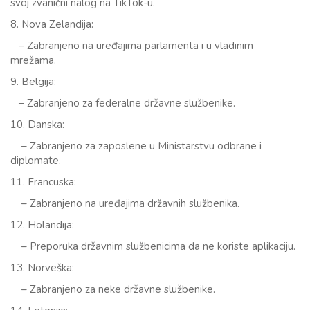
svoj zvanični nalog na TikTok-u.
8. Nova Zelandija:
– Zabranjeno na uređajima parlamenta i u vladinim
mrežama.
9. Belgija:
– Zabranjeno za federalne državne službenike.
10. Danska:
– Zabranjeno za zaposlene u Ministarstvu odbrane i
diplomate.
11. Francuska:
– Zabranjeno na uređajima državnih službenika.
12. Holandija:
– Preporuka državnim službenicima da ne koriste aplikaciju.
13. Norveška:
– Zabranjeno za neke državne službenike.