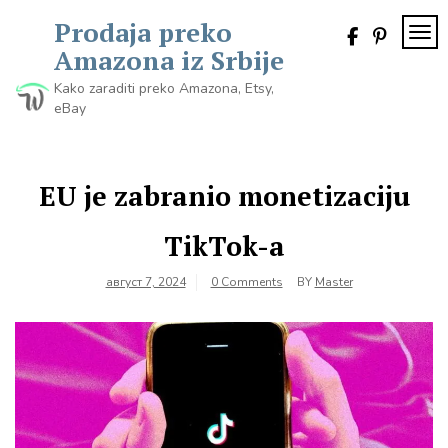
Skip
Prodaja preko
to
TOG
content
Amazona iz Srbije
Kako zaraditi preko Amazona, Etsy,
eBay
EU je zabranio monetizaciju
TikTok-a
август 7, 2024
0 Comments
BY
Master