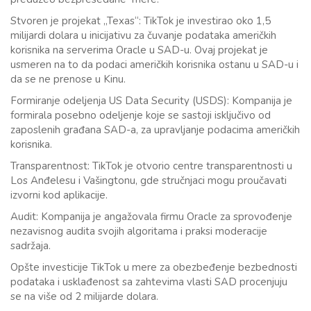
Stvoren je projekat „Texas“: TikTok je investirao oko 1,5
milijardi dolara u inicijativu za čuvanje podataka američkih
korisnika na serverima Oracle u SAD-u. Ovaj projekat je
usmeren na to da podaci američkih korisnika ostanu u SAD-u i
da se ne prenose u Kinu.
Formiranje odeljenja US Data Security (USDS): Kompanija je
formirala posebno odeljenje koje se sastoji isključivo od
zaposlenih građana SAD-a, za upravljanje podacima američkih
korisnika.
Transparentnost: TikTok je otvorio centre transparentnosti u
Los Anđelesu i Vašingtonu, gde stručnjaci mogu proučavati
izvorni kod aplikacije.
Audit: Kompanija je angažovala firmu Oracle za sprovođenje
nezavisnog audita svojih algoritama i praksi moderacije
sadržaja.
Opšte investicije TikTok u mere za obezbeđenje bezbednosti
podataka i usklađenost sa zahtevima vlasti SAD procenjuju
se na više od 2 milijarde dolara.