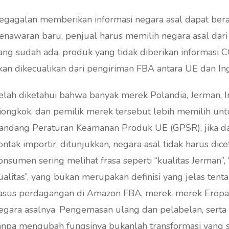
egagalan memberikan informasi negara asal dapat berak
enawaran baru, penjual harus memilih negara asal dari
ang sudah ada, produk yang tidak diberikan informas
kan dikecualikan dari pengiriman FBA antara UE dan Ing
elah diketahui bahwa banyak merek Polandia, Jerman, I
iongkok, dan pemilik merek tersebut lebih memilih untu
andang Peraturan Keamanan Produk UE (GPSR), jika data
ontak importir, ditunjukkan, negara asal tidak harus dicetak pada la
onsumen sering melihat frasa seperti “kualitas Jerman”,
ualitas”, yang bukan merupakan definisi yang jelas te
asus perdagangan di Amazon FBA, merek-merek Eropa in
alnya. Pengemasan ulang dan pelabelan, serta perakitan komponen primitif di Eropa
anpa mengubah fungsinya bukanlah transformasi yang s