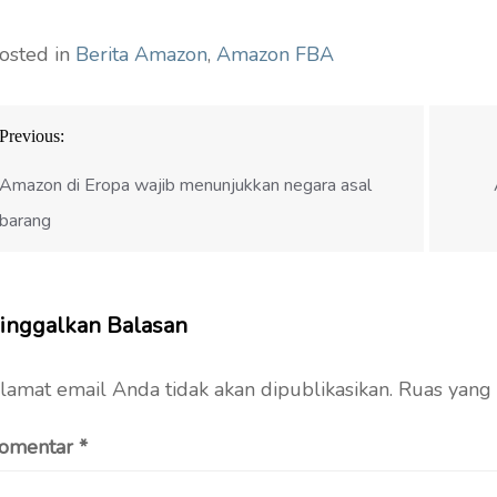
Amazon akan naik
Amazon FBA
pada tahun 2024
pada tahun 2024
osted in
Berita Amazon
,
Amazon FBA
avigasi
Previous:
os
Amazon di Eropa wajib menunjukkan negara asal
barang
inggalkan Balasan
lamat email Anda tidak akan dipublikasikan.
Ruas yang 
omentar
*