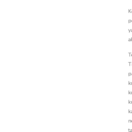
K
p
y
a
T
T
p
k
k
k
k
negara as
t