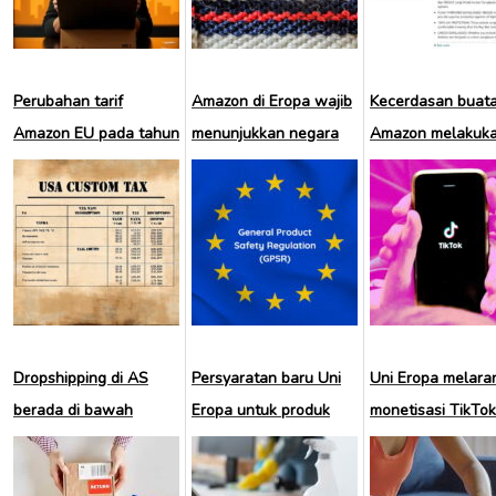
Perubahan tarif
Amazon di Eropa wajib
Kecerdasan buat
Amazon EU pada tahun
menunjukkan negara
Amazon melakuk
2025
asal barang
kesalahan dan
mengundang
kemarahan para
penjual
Dropshipping di AS
Persyaratan baru Uni
Uni Eropa melara
berada di bawah
Eropa untuk produk
monetisasi TikTok
ancaman
GPSR