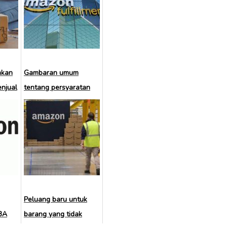
nkan
Gambaran umum
njual
tentang persyaratan
inventaris FBA
Peluang baru untuk
FBA
barang yang tidak