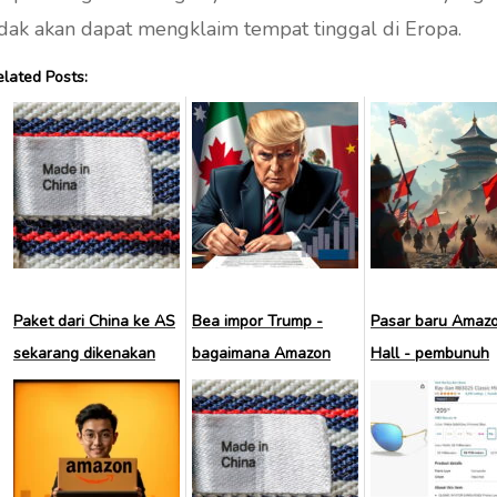
idak akan dapat mengklaim tempat tinggal di Eropa.
elated Posts:
Paket dari China ke AS
Bea impor Trump -
Pasar baru Amazo
sekarang dikenakan
bagaimana Amazon
Hall - pembunuh
pajak
akan terpengaruh
Temu?