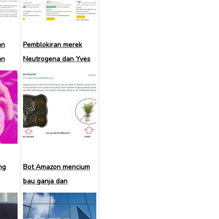
an
Pemblokiran merek
an
Neutrogena dan Yves
Saint Laurent di
Amazon
ng
Bot Amazon mencium
bau ganja dan
menghukum ribuan
penjual