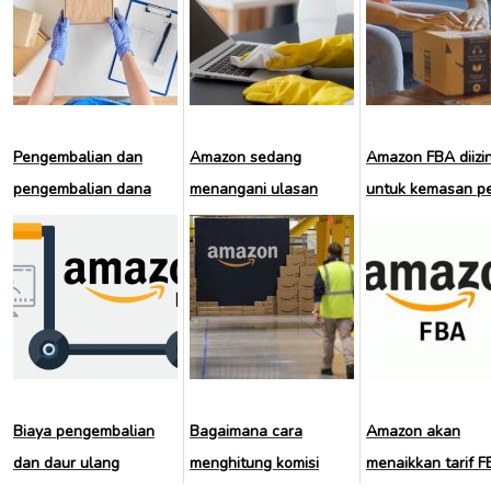
Pengembalian dan
Amazon sedang
Amazon FBA diizi
pengembalian dana
menangani ulasan
untuk kemasan pe
atas penjualan melalui
palsu
asli
Amazon FBA
Biaya pengembalian
Bagaimana cara
Amazon akan
dan daur ulang
menghitung komisi
menaikkan tarif 