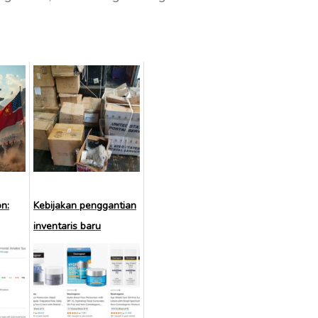
n:
Kebijakan penggantian
inventaris baru
Amazon: bersiaplah
untuk kerugian