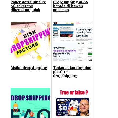
Paket dari China ke
Dropshipping di AS
AS sekarang
berada di bawah
dikenakan pajak
ancaman
Risiko dropshipping
Tinjauan katalog dan
platform
dropshipping