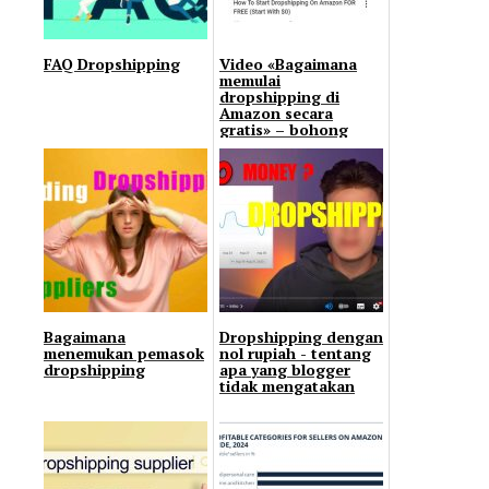
FAQ Dropshipping
Video «Bagaimana
memulai
dropshipping di
Amazon secara
gratis» – bohong
atau benar?
Bagaimana
Dropshipping dengan
menemukan pemasok
nol rupiah - tentang
dropshipping
apa yang blogger
tidak mengatakan