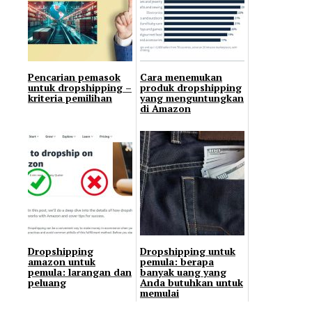
Pencarian pemasok
Cara menemukan
untuk dropshipping –
produk dropshipping
kriteria pemilihan
yang menguntungkan
di Amazon
Dropshipping
Dropshipping untuk
amazon untuk
pemula: berapa
pemula: larangan dan
banyak uang yang
peluang
Anda butuhkan untuk
memulai