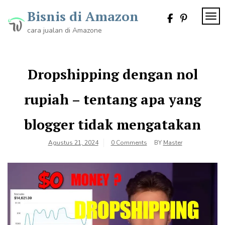
Skip
Bisnis di Amazon
to
TOG
content
cara jualan di Amazone
Dropshipping dengan nol
rupiah – tentang apa yang
blogger tidak mengatakan
Agustus 21, 2024
0 Comments
BY
Master