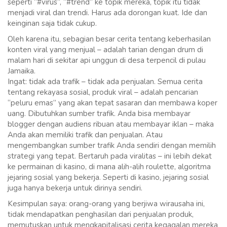
seperti “#virus”, “#trend” ke topik mereka, topik itu tidak
menjadi viral dan trendi. Harus ada dorongan kuat. Ide dan
keinginan saja tidak cukup.
Oleh karena itu, sebagian besar cerita tentang keberhasilan
konten viral yang menjual – adalah tarian dengan drum di
malam hari di sekitar api unggun di desa terpencil di pulau
Jamaika.
Ingat: tidak ada trafik – tidak ada penjualan. Semua cerita
tentang rekayasa sosial, produk viral – adalah pencarian
“peluru emas” yang akan tepat sasaran dan membawa koper
uang. Dibutuhkan sumber trafik. Anda bisa membayar
blogger dengan audiens ribuan atau membayar iklan – maka
Anda akan memiliki trafik dan penjualan. Atau
mengembangkan sumber trafik Anda sendiri dengan memilih
strategi yang tepat. Bertaruh pada viralitas – ini lebih dekat
ke permainan di kasino, di mana alih-alih roulette, algoritma
jejaring sosial yang bekerja. Seperti di kasino, jejaring sosial
juga hanya bekerja untuk dirinya sendiri.
Kesimpulan saya: orang-orang yang berjiwa wirausaha ini,
tidak mendapatkan penghasilan dari penjualan produk,
memutuskan untuk mengkapitalisasi cerita kegagalan mereka