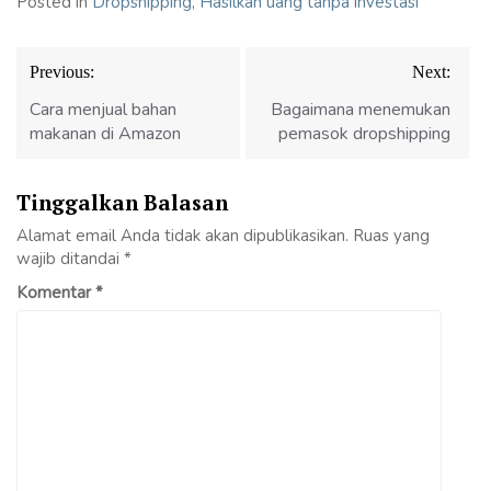
Posted in
Dropshipping
,
Hasilkan uang tanpa investasi
Navigasi
Previous:
Next:
pos
Cara menjual bahan
Bagaimana menemukan
makanan di Amazon
pemasok dropshipping
Tinggalkan Balasan
Alamat email Anda tidak akan dipublikasikan.
Ruas yang
wajib ditandai
*
Komentar
*