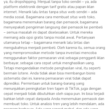
ya, itu dropshipping. Menjual tanpa toko sendiri – ya, ada
platform elektronik dengan tarif gratis atau papan iklan
internet. Menarik lalu lintas tanpa situs web sendiri – ada
media sosial. Bagaimana cara membuat situs web toko,
bagaimana menemukan barang dan pemasok, bagaimana
menyepakati pengiriman langsung dari pemasok ke pembeli
– semua masalah ini dapat diselesaikan. Untuk mereka
memang ada opsi gratis tanpa modal awal. Pertanyaan
utamanya tetap – bagaimana menarik lalu lintas dan
mengubahnya menjadi pembeli. Oleh karena itu, semua orang
yang mempromosikan metode tanpa investasi mencoba
menggunakan faktor pemasaran viral sebagai pengganti iklan
berbayar, sebagai cara cepat untuk menghasilkan uang.
Tetapi mengandalkan metode penghasilan viral, itu seperti
bermain lotere. Anda tidak akan bisa membangun bisnis
sistematis dari ini, karena pemasaran viral tidak dapat
diprediksi. Permintaan untuk barang-barang yang
menunjukkan peningkatan tren tajam di TikTok, juga dengan
cepat menjadi tidak dibutuhkan oleh siapa pun. Ini bisa terjadi
bahkan lebih cepat daripada Anda menemukan pemasok dan
membuat toko. Untuk analisis tren yang lebih mendalam, ada
program berbayar. Ada yang sangat mahal, dan ada yang