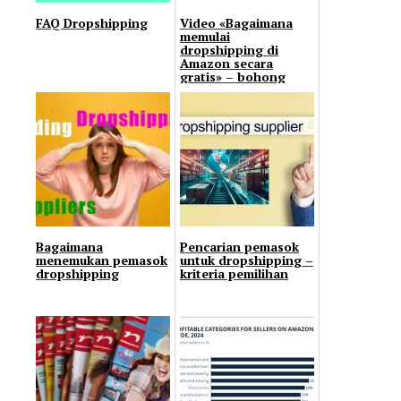
FAQ Dropshipping
Video «Bagaimana
memulai
dropshipping di
Amazon secara
gratis» – bohong
atau benar?
Bagaimana
Pencarian pemasok
menemukan pemasok
untuk dropshipping –
dropshipping
kriteria pemilihan