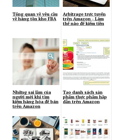
Tổng quan về yêu cầu
Arbitrage trực tuyến
về hàng tồn kho FBA
trên Amazon - Làm
thế nào để kiếm tiền
Những sai lầm của
Tạo danh sách sản
người mới khi tìm
phẩm thực phẩm hấp
kiếm hàng hóa để bán
dẫn trên Amazon
trên Amazon