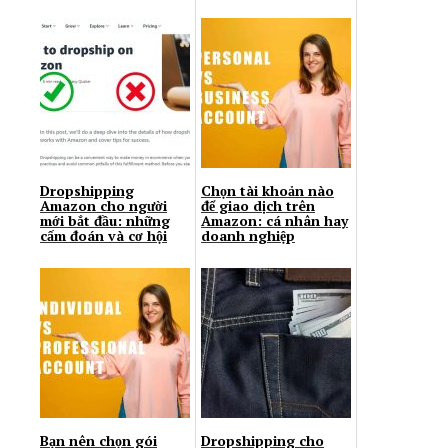
Dropshipping
Chọn tài khoản nào
Amazon cho người
để giao dịch trên
mới bắt đầu: những
Amazon: cá nhân hay
cấm đoán và cơ hội
doanh nghiệp
Bạn nên chọn gói
Dropshipping cho