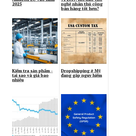
2025
nghệ nhân thủ công
bán hàng tốt hơn?
Kiểm tra sản phẩm -
Dropshipping ở Mỹ
tại sao và giá bao
đang gặp nguy hiểm
nhiêu