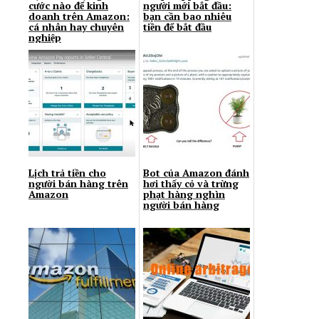
cước nào để kinh
người mới bắt đầu:
doanh trên Amazon:
bạn cần bao nhiêu
cá nhân hay chuyên
tiền để bắt đầu
nghiệp
Lịch trả tiền cho
Bot của Amazon đánh
người bán hàng trên
hơi thấy cỏ và trừng
Amazon
phạt hàng nghìn
người bán hàng