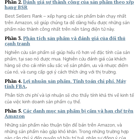
Phần 2.
Đánh giá sự thành công của sản phẩm theo xếp
hạng BSR
Best Sellers Rank – xếp hạng các sản phẩm bán chạy nhất
trên Amazon, sẽ giúp chúng ta dễ dàng hiểu được những sản
phẩm nào thành công nhất trên nền tảng điện tử này.
Phần 3.
Phân tích sản phẩm và đánh giá của đối thủ
cạnh tranh
Nghiên cứu sản phẩm sẽ giúp hiểu rõ hơn về đặc tính của sản
phẩm, tại sao nó được mua. Nghiên cứu đánh giá của khách
hàng sẽ cho cái nhìn sâu sắc về sản phẩm, ưu và nhược điểm
của nó, và cung cấp gợi ý cách thích ứng với thị trường.
Phần 4.
Lợi nhuận sản phẩm. Tính toán chi phí. Máy
tính FBA
.
Phân tích chi phí và lợi nhuận sẽ cho thấy tính khả thi về kinh tế
của việc kinh doanh sản phẩm cụ thể.
Phần 5.
Các danh mục sản phẩm bị cấm và hạn chế trên
Amazon
Những sản phẩm nào thuận tiện để bán trên Amazon, và
những sản phẩm nào gặp khó khăn. Trong những trường hợp
nào cần chú ý đến quyền sở hữu trí tuệ, nhận sự đồng ý của