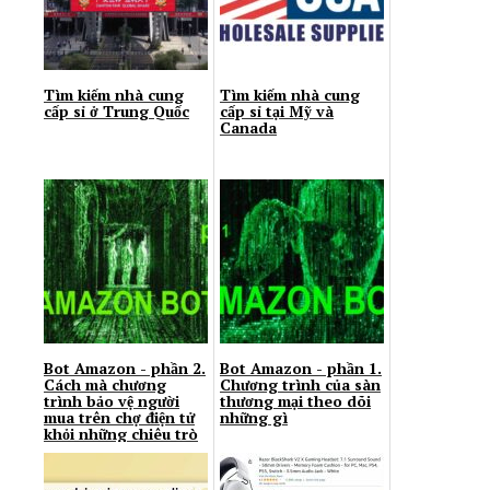
Tìm kiếm nhà cung
Tìm kiếm nhà cung
cấp sỉ ở Trung Quốc
cấp sỉ tại Mỹ và
Canada
Bot Amazon - phần 2.
Bot Amazon - phần 1.
Cách mà chương
Chương trình của sàn
trình bảo vệ người
thương mại theo dõi
mua trên chợ điện tử
những gì
khỏi những chiêu trò
của...