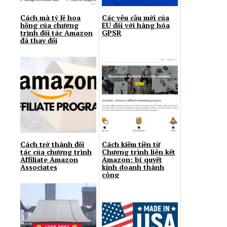
Cách mà tỷ lệ hoa
Các yêu cầu mới của
hồng của chương
EU đối với hàng hóa
trình đối tác Amazon
GPSR
đã thay đổi
Cách trở thành đối
Cách kiếm tiền từ
tác của chương trình
Chương trình liên kết
Affiliate Amazon
Amazon: bí quyết
Associates
kinh doanh thành
công