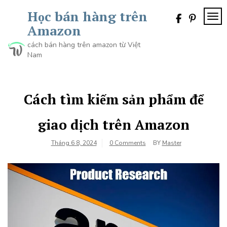
Skip
Học bán hàng trên
to
TOG
content
Amazon
cách bán hàng trên amazon từ Việt
Nam
Cách tìm kiếm sản phẩm để
giao dịch trên Amazon
Tháng 6 8, 2024
0 Comments
BY
Master