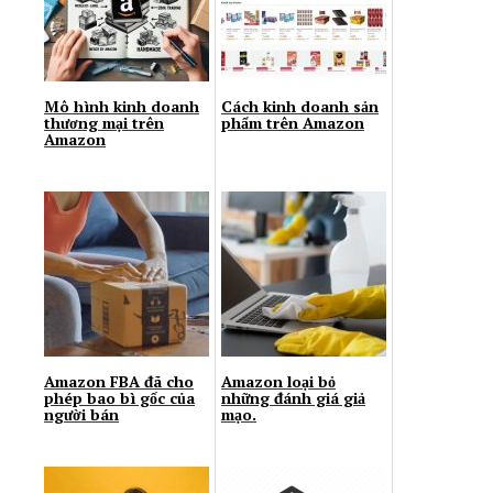
Мô hình kinh doanh
Cách kinh doanh sản
thương mại trên
phẩm trên Amazon
Amazon
Amazon FBA đã cho
Amazon loại bỏ
phép bao bì gốc của
những đánh giá giả
người bán
mạo.