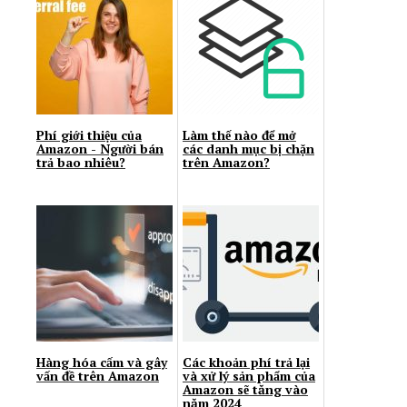
Phí giới thiệu của
Làm thế nào để mở
Amazon - Người bán
các danh mục bị chặn
trả bao nhiêu?
trên Amazon?
Hàng hóa cấm và gây
Các khoản phí trả lại
vấn đề trên Amazon
và xử lý sản phẩm của
Amazon sẽ tăng vào
năm 2024