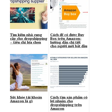
Tìm kiếm nhà cung
Cách để có được Buy
cấp cho dropshipping
Box trên Amazon:
– tiêu chí lựa chọn
hướng dẫn chi tiết
cho người mới bắt đầu
Sức khỏe tài khoản
Cách tìm sản phẩm có
Amazon là gì
lợi nhuận cho
dropshipping trên
Amazon