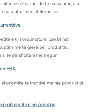
 shiten në Amazon, do të na ndihmojë të
e në platformën elektronike.
kurrentëve
titë e tij konsumatore, pse blihet.
kuptim më të gjerë për produktin,
e si të përshtateni me tregun.
tori FBA.
ë ekonomike të tregtisë me një produkt të
he problematike në Amazon
.