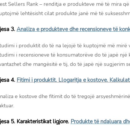
est Sellers Rank – renditja e produkteve më të mira që
uptojmë lehtësisht cilat produkte janë më të suksesshm
jesa 3.
Analiza e produkteve dhe recensioneve të kon
tudimi i produktit do të na lejojë të kuptojmë më mirë ve
tudimi i recensioneve të konsumatorëve do të japë një 
vantazhet dhe mangësitë e tij, do të japë një sugjerim s
jesa 4.
Fitimi i produktit. Llogaritja e kostove. Kalkula
naliza e kostove dhe fitimit do të tregojë arsyeshmërin
aktuar.
jesa 5. Karakteristikat ligjore.
Produkte të ndaluara d