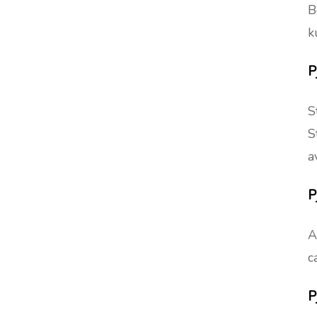
B
k
P
S
S
a
P
A
c
P