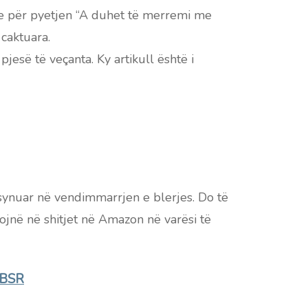
igje për pyetjen “A duhet të merremi me
 caktuara.
jesë të veçanta. Ky artikull është i
 synuar në vendimmarrjen e blerjes. Do të
ojnë në shitjet në Amazon në varësi të
s BSR