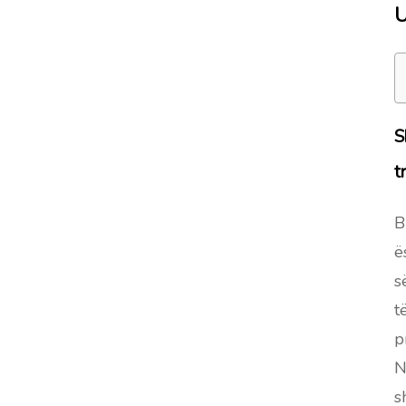
U
S
t
B
ë
s
t
p
N
s