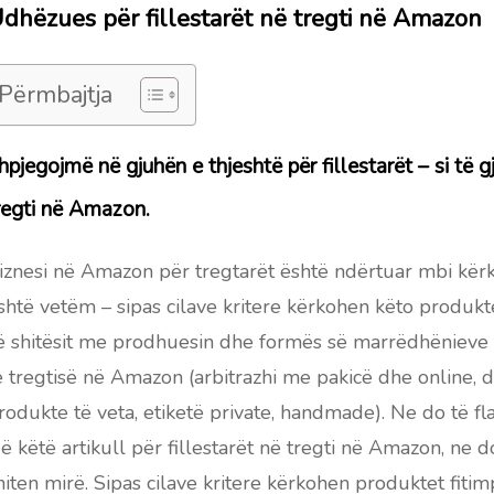
dhëzues për fillestarët në tregti në Amazon
Përmbajtja
hpjegojmë në gjuhën e thjeshtë për fillestarët – si të 
regti në Amazon.
iznesi në Amazon për tregtarët është ndërtuar mbi kërk
shtë vetëm – sipas cilave kritere kërkohen këto produkte
ë shitësit me prodhuesin dhe formës së marrëdhënieve
ë tregtisë në Amazon (arbitrazhi me pakicë dhe online, 
rodukte të veta, etiketë private, handmade). Ne do të f
ë këtë artikull për fillestarët në tregti në Amazon, ne 
hiten mirë. Sipas cilave kritere kërkohen produktet fitim