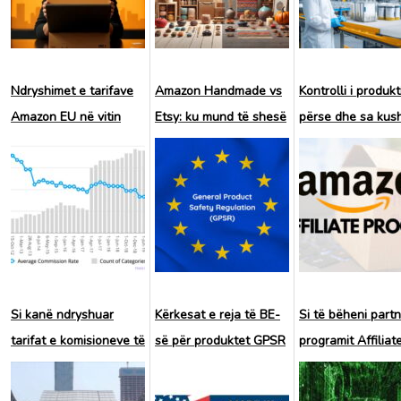
Ndryshimet e tarifave
Amazon Handmade vs
Kontrolli i produkti
Amazon EU në vitin
Etsy: ku mund të shesë
përse dhe sa kus
2025
më mirë një mjeshtër i
punuar me dorë?
Si kanë ndryshuar
Kërkesat e reja të BE-
Si të bëheni partn
tarifat e komisioneve të
së për produktet GPSR
programit Affiliat
programit të
Amazon Associat
partnerëve Amazon