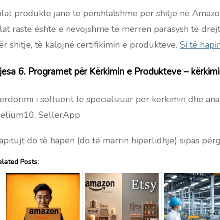
ilat produkte janë të përshtatshme për shitje në Amazon
ilat raste është e nevojshme të merren parasysh të drejt
ër shitje, të kalojnë certifikimin e produkteve.
Si të hap
jesa 6. Programet për Kërkimin e Produkteve – kërkim
ërdorimi i softuerit të specializuar për kërkimin dhe an
elium10, SellerApp
apitujt do të hapen (do të marrin hiperlidhje) sipas për
elated Posts: