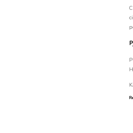
C
c
p
P
P
H
K
R