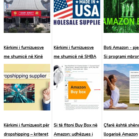
Kërkimi i furnizuesve
Kërkimi i furnizuesve
Boti Amazon - pje
me shumicë në Kinë
me shumicë në SHBA
Si programi mbro
dhe Kanada
blerësit e market
nga manipulimet 
shitësve
Kërkimi i furnizuesit për
Si të fitoni Buy Box në
Çfarë është shënd
dropshipping – kriteret
Amazon: udhëzues i
llogarisë Amazon