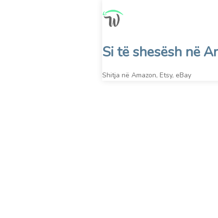
Skip
to
content
Si të shesësh në 
Shitja në Amazon, Etsy, eBay