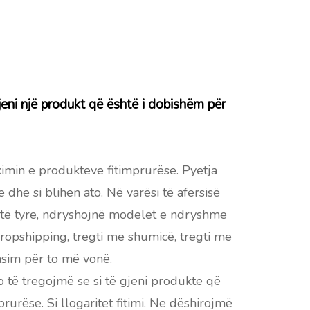
gjeni një produkt që është i dobishëm për
imin e produkteve fitimprurëse. Pyetja
 dhe si blihen ato. Në varësi të afërsisë
 të tyre, ndryshojnë modelet e ndryshme
dropshipping, tregti me shumicë, tregti me
lasim për to më vonë.
do të tregojmë se si të gjeni produkte që
prurëse. Si llogaritet fitimi. Ne dëshirojmë