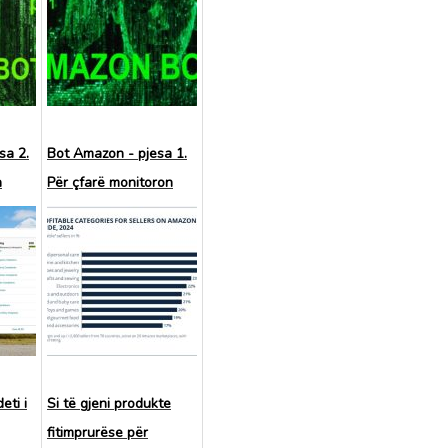
sa 2.
Bot Amazon - pjesa 1.
n
Për çfarë monitoron
place
programi i tregut
e
eti i
Si të gjeni produkte
fitimprurëse për