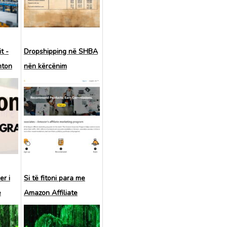
t -
Dropshipping në SHBA
hton
nën kërcënim
er i
Si të fitoni para me
e
Amazon Affiliate
es
Program: sekretet e një
biznesi të suksesshëm