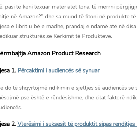
ë, pasi të keni lexuar materialet tona, të merrni përgj
hitje në Amazon?”, dhe sa mund të fitoni në produkte të
jesa e librit u bë e madhe, prandaj e ndamë atë në disa p
edikuar strukturës së Kërkimit të Produkteve.
ërmbajtja Amazon Product Research
jesa 1.
Përcaktimi i audiencës së synuar
e do të shqyrtojmë ndikimin e sjelljes së audiencës së
ësojmë pse është e rëndësishme, dhe cilat faktorë ndik
udiencës.
jesa 2.
Vlerësimi i suksesit të produktit sipas renditje