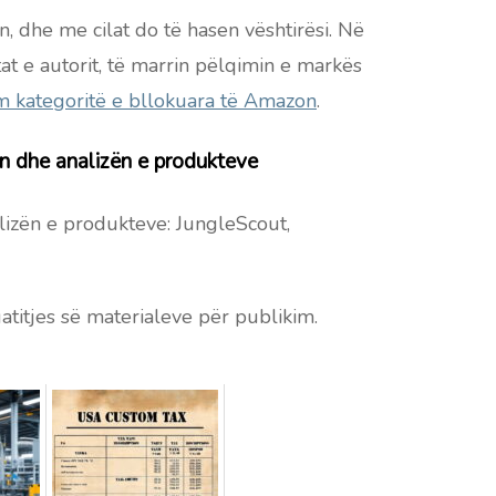
, dhe me cilat do të hasen vështirësi. Në
at e autorit, të marrin pëlqimin e markës
im kategoritë e bllokuara të Amazon
.
in dhe analizën e produkteve
alizën e produkteve: JungleScout,
gatitjes së materialeve për publikim.