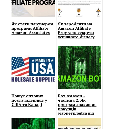
Як стати партнером
Як заробляти на
програми Affiliate
Amazon Affiliate
Amazon Associates
Program: секрети
успішного бізнесу
Пошук оптових
Бот Амазон -
постачальників у
частина 2. Як
США та Канаді
програма захищає
покупців
маркетплейса від
маніпуляцій
продавців