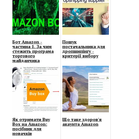
Бот Amazon -
Пошук
частина 1. За чим
постачальника для
стежить програма
дропшипінгу -
торгового
критерії вибору
майданчика
Як отримати Buy
Що таке здоров'я
Box на Amazon:
акаунта Amazon
посібник для
новачків