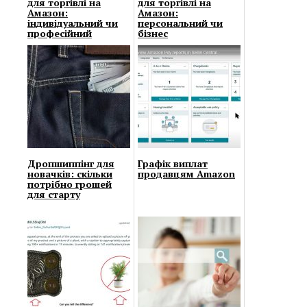
для торгівлі на
для торгівлі на
Амазон:
Амазон:
індивідуальний чи
персональний чи
професійний
бізнес
Дропшиппінг для
Графік виплат
новачків: скільки
продавцям Amazon
потрібно грошей
для старту