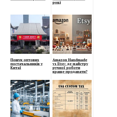
році
Пошук оптових
Amazon Handmade
постачальників у
vs Etsy: де майстру
Китаї
ручної роботи
краще продавати?