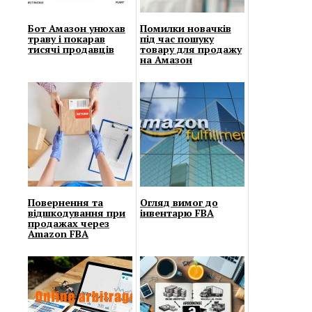
Бот Амазон унюхав
Помилки новачків
траву і покарав
під час пошуку
тисячі продавців
товару для продажу
на Амазон
Повернення та
Огляд вимог до
відшкодування при
інвентарю FBA
продажах через
Amazon FBA