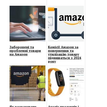
Заборонені та
Комісії Амазон за
проблемні товари
повернення та
на Амазон
утилізацію товару
підвищаться з 2024
року
Як розрахувати
Аналіз продуктів і