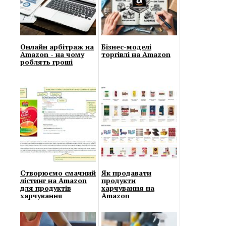
Онлайн арбітраж на
Бізнес-моделі
Amazon - на чому
торгівлі на Amazon
роблять гроші
Створюємо смачний
Як продавати
лістинг на Amazon
продукти
для продуктів
харчування на
харчування
Amazon