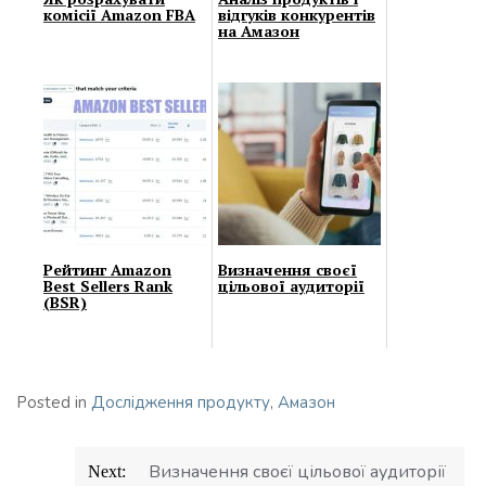
комісії Amazon FBA
відгуків конкурентів
на Амазон
Рейтинг Amazon
Визначення своєї
Bеst Sеllеrs Rаnk
цільової аудиторії
(BSR)
Posted in
Дослідження продукту
,
Амазон
Навігація
Визначення своєї цільової аудиторії
Next:
записів