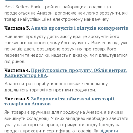
Best Sellers Rank – рейтинг найкращих товарів, що
продаються на Амазон, допоможе нам легко зрозуміти, які
товари найуспішніші на електронному майданчику.
Частина 3.
Аналіз продуктів і відгуків конкурентів
Вивчення продукту дасть змогу краще зрозуміти його
споживчі властивості, чому його купують. Вивчення відгуків
покупців дасть розширене розуміння про товар, його
переваги та недоліки, надасть підказку, як підлаштуватися
під ринок.
Частина 4.
Прибутковість продукту. Облік витрат.
Калькулятор FBA
.
Аналіз витрат і прибутковості покаже економічну
доцільність торгівлі конкретним продуктом.
Частина 5.
Заборонені та обмежені категорії
товарів на Amazon
Які товари є зручними для продажу на Амазон, а з якими
виникнуть складнощі. У яких випадках необхідно звертати
увагу на авторське право, отримувати згоду бренду на
продаж, проходити сертифікацію товарів. Як
відкрити