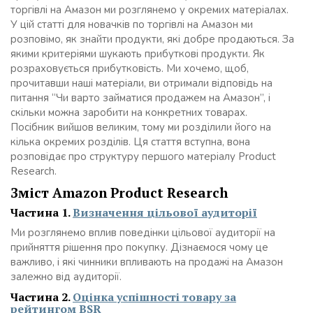
торгівлі на Амазон ми розглянемо у окремих матеріалах.
У цій статті для новачків по торгівлі на Амазон ми
розповімо, як знайти продукти, які добре продаються. За
якими критеріями шукають прибуткові продукти. Як
розраховується прибутковість. Ми хочемо, щоб,
прочитавши наші матеріали, ви отримали відповідь на
питання “Чи варто займатися продажем на Амазон”, і
скільки можна заробити на конкретних товарах.
Посібник вийшов великим, тому ми розділили його на
кілька окремих розділів. Ця стаття вступна, вона
розповідає про структуру першого матеріалу Product
Research.
Зміст Amazon Product Research
Частина 1.
Визначення цільової аудиторії
Ми розглянемо вплив поведінки цільової аудиторії на
прийняття рішення про покупку. Дізнаємося чому це
важливо, і які чинники впливають на продажі на Амазон
залежно від аудиторії.
Частина 2.
Оцінка успішності товару за
рейтингом BSR