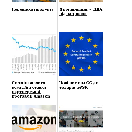
Перевірка продукту
Дропшиппінг у США
під загрозою
Як змінювалися
Нові вимоги ЄС до
комісійні ставки
товарів GPSR
партнерської
програми Amazon