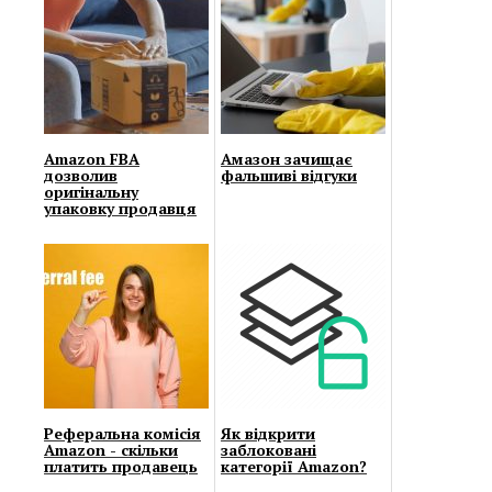
Amazon FBA
Амазон зачищає
дозволив
фальшиві відгуки
оригінальну
упаковку продавця
Реферальна комісія
Як відкрити
Amazon - скільки
заблоковані
платить продавець
категорії Amazon?