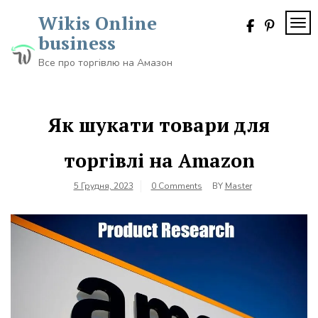
Skip
Wikis Online
to
TOG
content
business
Все про торгівлю на Амазон
Як шукати товари для
торгівлі на Amazon
5 Грудня, 2023
0 Comments
BY
Master