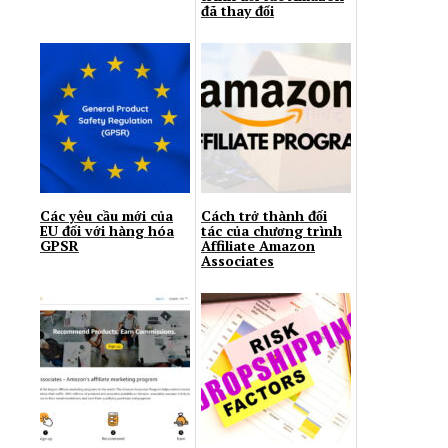
đã thay đổi
Các yêu cầu mới của
Cách trở thành đối
EU đối với hàng hóa
tác của chương trình
GPSR
Affiliate Amazon
Associates