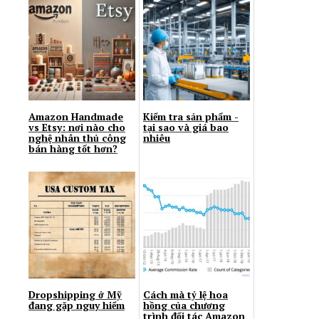
Amazon Handmade
Kiểm tra sản phẩm -
vs Etsy: nơi nào cho
tại sao và giá bao
nghệ nhân thủ công
nhiêu
bán hàng tốt hơn?
Dropshipping ở Mỹ
Cách mà tỷ lệ hoa
đang gặp nguy hiểm
hồng của chương
trình đối tác Amazon