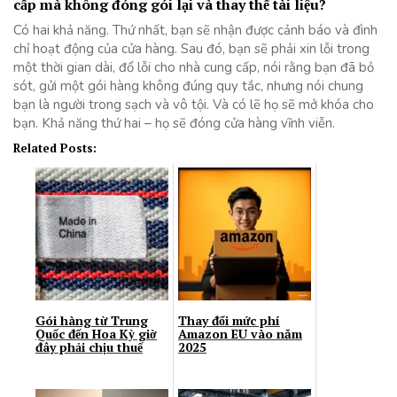
cấp mà không đóng gói lại và thay thế tài liệu?
Có hai khả năng. Thứ nhất, bạn sẽ nhận được cảnh báo và đình
chỉ hoạt động của cửa hàng. Sau đó, bạn sẽ phải xin lỗi trong
một thời gian dài, đổ lỗi cho nhà cung cấp, nói rằng bạn đã bỏ
sót, gửi một gói hàng không đúng quy tắc, nhưng nói chung
bạn là người trong sạch và vô tội. Và có lẽ họ sẽ mở khóa cho
bạn. Khả năng thứ hai – họ sẽ đóng cửa hàng vĩnh viễn.
Related Posts:
Gói hàng từ Trung
Thay đổi mức phí
Quốc đến Hoa Kỳ giờ
Amazon EU vào năm
đây phải chịu thuế
2025