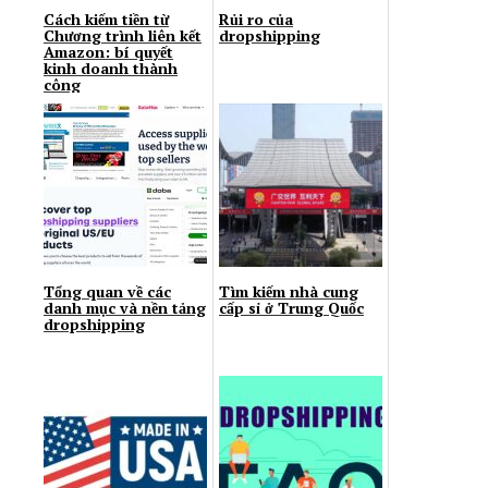
Cách kiếm tiền từ
Rủi ro của
Chương trình liên kết
dropshipping
Amazon: bí quyết
kinh doanh thành
công
Tổng quan về các
Tìm kiếm nhà cung
danh mục và nền tảng
cấp sỉ ở Trung Quốc
dropshipping