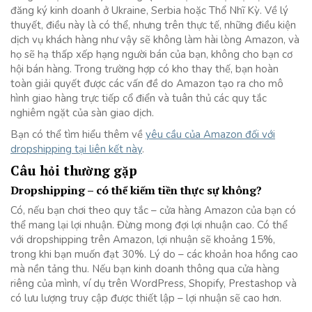
đăng ký kinh doanh ở Ukraine, Serbia hoặc Thổ Nhĩ Kỳ. Về lý
thuyết, điều này là có thể, nhưng trên thực tế, những điều kiện
dịch vụ khách hàng như vậy sẽ không làm hài lòng Amazon, và
họ sẽ hạ thấp xếp hạng người bán của bạn, không cho bạn cơ
hội bán hàng. Trong trường hợp có kho thay thế, bạn hoàn
toàn giải quyết được các vấn đề do Amazon tạo ra cho mô
hình giao hàng trực tiếp cổ điển và tuân thủ các quy tắc
nghiêm ngặt của sàn giao dịch.
Bạn có thể tìm hiểu thêm về
yêu cầu của Amazon đối với
dropshipping tại liên kết này
.
Câu hỏi thường gặp
Dropshipping – có thể kiếm tiền thực sự không?
Có, nếu bạn chơi theo quy tắc – cửa hàng Amazon của bạn có
thể mang lại lợi nhuận. Đừng mong đợi lợi nhuận cao. Có thể
với dropshipping trên Amazon, lợi nhuận sẽ khoảng 15%,
trong khi bạn muốn đạt 30%. Lý do – các khoản hoa hồng cao
mà nền tảng thu. Nếu bạn kinh doanh thông qua cửa hàng
riêng của mình, ví dụ trên WordPress, Shopify, Prestashop và
có lưu lượng truy cập được thiết lập – lợi nhuận sẽ cao hơn.