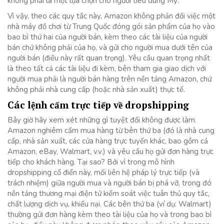
không phải là một lựa chọn cho người tiêu dùng Mỹ.
Vì vậy, theo các quy tắc này, Amazon không phản đối việc một
nhà máy đồ chơi từ Trung Quốc đóng gói sản phẩm của họ vào
bao bì thứ hai của người bán, kèm theo các tài liệu của người
bán chứ không phải của họ, và gửi cho người mua dưới tên của
người bán (điều này rất quan trọng). Yêu cầu quan trọng nhất
là theo tất cả các tài liệu đi kèm, bên tham gia giao dịch với
người mua phải là người bán hàng trên nền tảng Amazon, chứ
không phải nhà cung cấp (hoặc nhà sản xuất) thực tế.
Các lệnh cấm trực tiếp về dropshipping
Bây giờ hãy xem xét những gì tuyệt đối không được làm.
Amazon nghiêm cấm mua hàng từ bên thứ ba (đó là nhà cung
cấp, nhà sản xuất, các cửa hàng trực tuyến khác, bao gồm cả
Amazon, eBay, Walmart, v.v.) và yêu cầu họ gửi đơn hàng trực
tiếp cho khách hàng. Tại sao? Bởi vì trong mô hình
dropshipping cổ điển này, mối liên hệ pháp lý trực tiếp (và
trách nhiệm) giữa người mua và người bán bị phá vỡ, trong đó
nền tảng thương mại điện tử kiểm soát việc tuân thủ quy tắc,
chất lượng dịch vụ, khiếu nại. Các bên thứ ba (ví dụ: Walmart)
thường gửi đơn hàng kèm theo tài liệu của họ và trong bao bì