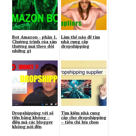
Bot Amazon - phần 1.
Làm thế nào để tìm
Chương trình của sàn
nhà cung cấp
thương mại theo dõi
dropshipping
những gì
Dropshipping với số
Tìm kiếm nhà cung
tiền bằng không –
cấp cho dropshipping
điều mà các blogger
– tiêu chí lựa chọn
không nói đến