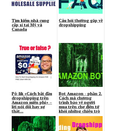
Tìm kiếm nhà cung
Câu hỏi thường gặp về
cấp sỉ tại Mỹ và
dropshipping
Canada
Рô-lik «Cách bắt đầu
Bot Amazon - phần 2.
dropshipping trên
Cách mà chương
Amazon miễn phí» –
trình bảo vệ người
lời nói dối hay sự
mua trên chợ điện tử
thật...
khỏi những chiêu trò
của...