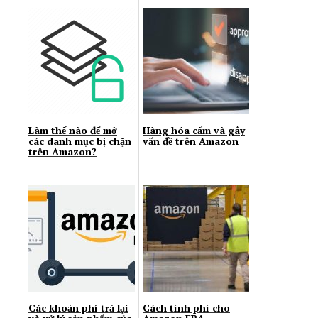
Làm thế nào để mở
Hàng hóa cấm và gây
các danh mục bị chặn
vấn đề trên Amazon
trên Amazon?
Các khoản phí trả lại
Cách tính phí cho