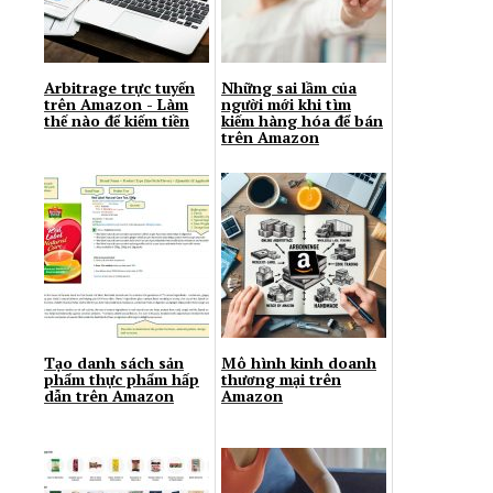
Arbitrage trực tuyến
Những sai lầm của
trên Amazon - Làm
người mới khi tìm
thế nào để kiếm tiền
kiếm hàng hóa để bán
trên Amazon
Tạo danh sách sản
Мô hình kinh doanh
phẩm thực phẩm hấp
thương mại trên
dẫn trên Amazon
Amazon