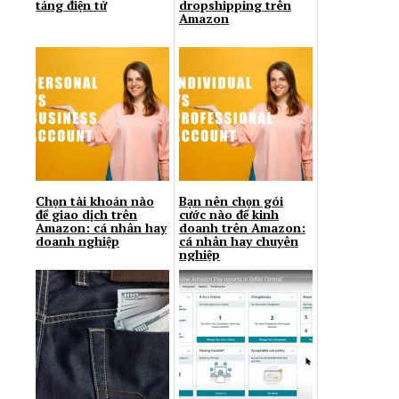
tảng điện tử
dropshipping trên
Amazon
Chọn tài khoản nào
Bạn nên chọn gói
để giao dịch trên
cước nào để kinh
Amazon: cá nhân hay
doanh trên Amazon:
doanh nghiệp
cá nhân hay chuyên
nghiệp