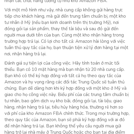
nhận các chức năng tương tự như kho Amazon FBA.
Với một mô hình như vậy, nhà cung cấp không gửi hàng trực
tiếp cho khách hàng, mà gửi đến trung tâm chuẩn bị, một kho
tư nhân ở Mỹ (nếu bạn kinh doanh trên thị trường Mỹ), nơi
đóng gói lại sản phẩm, thay thế tài liệu và sau đó gửi đến
người mua dưới tên của bạn. Cùng một kho nhận hàng trong
trường hợp trả lại. Có lợi cho tất cả: Amazon hài lòng với việc
tuân thủ quy tắc của họ, bạn thuận tiện xử lý đơn hàng tại một
nơi, nhận hàng trả lại.
Đánh giá sự tiện lợi của công việc. Hãy tính toán ở mức tối
thiểu. Bạn có 10 mặt hàng mà bạn nhận từ 20 nhà cung cấp.
Bạn khó có thể ký hợp đồng với tất cả họ theo quy tắc của
Amazon và hy vọng rằng các đối tác Trung Quốc sẽ tuân thủ
chúng. Bạn dễ dàng hơn khi ký hợp đồng với một kho ở Mỹ và
giao cho họ công việc này. Biểu phí của các trung tâm chuẩn bị
tư nhân, bao gồm dịch vụ kho bãi, đóng gói lại, tài liệu, giao
hàng, nhận hàng trả lại, tiêu hủy hàng hóa, thường rẻ hơn so
với phí của kho Amazon FBA chính thức. Trong mọi trường hợp,
theo quy tắc của Amazon, bạn sẽ phải ký hợp đồng với ai đó
để nhận hàng trả lại. Bạn không thể yêu cầu người mua gửi
hàng trở lại nhà máy ở Trung Quốc hoặc cho bạn tại địa điểm