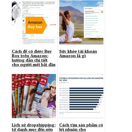
Cách để có được Buy
Sức khỏe tài khoản
Box trên Amazon:
Amazon là gì
hướng dẫn chi tiết
cho người mới bắt đầu
Lịch sử dropshipping:
Cách tìm sản phẩm có
từ danh mục đến nền
lợi nhuận cho