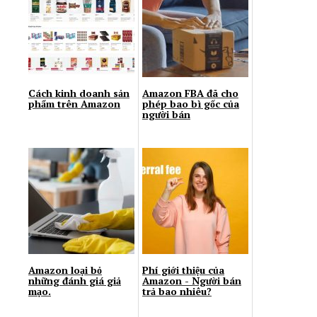
Cách kinh doanh sản
Amazon FBA đã cho
phẩm trên Amazon
phép bao bì gốc của
người bán
Amazon loại bỏ
Phí giới thiệu của
những đánh giá giả
Amazon - Người bán
mạo.
trả bao nhiêu?