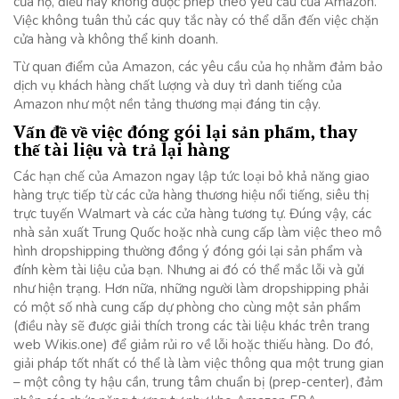
của họ, điều này không được phép theo yêu cầu của Amazon.
Việc không tuân thủ các quy tắc này có thể dẫn đến việc chặn
cửa hàng và không thể kinh doanh.
Từ quan điểm của Amazon, các yêu cầu của họ nhằm đảm bảo
dịch vụ khách hàng chất lượng và duy trì danh tiếng của
Amazon như một nền tảng thương mại đáng tin cậy.
Vấn đề về việc đóng gói lại sản phẩm, thay
thế tài liệu và trả lại hàng
Các hạn chế của Amazon ngay lập tức loại bỏ khả năng giao
hàng trực tiếp từ các cửa hàng thương hiệu nổi tiếng, siêu thị
trực tuyến Walmart và các cửa hàng tương tự. Đúng vậy, các
nhà sản xuất Trung Quốc hoặc nhà cung cấp làm việc theo mô
hình dropshipping thường đồng ý đóng gói lại sản phẩm và
đính kèm tài liệu của bạn. Nhưng ai đó có thể mắc lỗi và gửi
như hiện trạng. Hơn nữa, những người làm dropshipping phải
có một số nhà cung cấp dự phòng cho cùng một sản phẩm
(điều này sẽ được giải thích trong các tài liệu khác trên trang
web Wikis.one) để giảm rủi ro về lỗi hoặc thiếu hàng. Do đó,
giải pháp tốt nhất có thể là làm việc thông qua một trung gian
– một công ty hậu cần, trung tâm chuẩn bị (prep-center), đảm