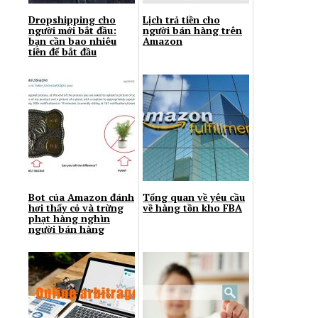
Dropshipping cho
Lịch trả tiền cho
người mới bắt đầu:
người bán hàng trên
bạn cần bao nhiêu
Amazon
tiền để bắt đầu
Bot của Amazon đánh
Tổng quan về yêu cầu
hơi thấy cỏ và trừng
về hàng tồn kho FBA
phạt hàng nghìn
người bán hàng