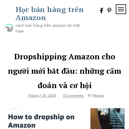
Skip
Học bán hàng trên
to
TOG
content
Amazon
cách bán hàng trên amazon từ Việt
Nam
Dropshipping Amazon cho
người mới bắt đầu: những cấm
đoán và cơ hội
Tháng 7 25, 2024
0 Comments
BY
Master