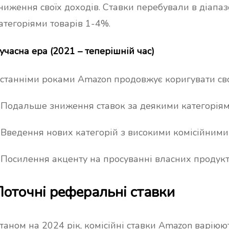
ення своїх доходів. Ставки перебували в діапазоні 10%-0.5%. За основними
атегоріями товарів 1-4%.
учасна ера (2021 – теперішній час)
станніми роками Amazon продовжує коригувати св
 Подальше зниження ставок за деякими категорія
 Введення нових категорій з високими комісійним
 Посилення акценту на просуванні власних продук
Поточні реферальні ставки
таном на 2024 рік, комісійні ставки Amazon варіюют