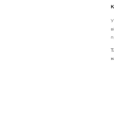
К
У
в
п
Т
н