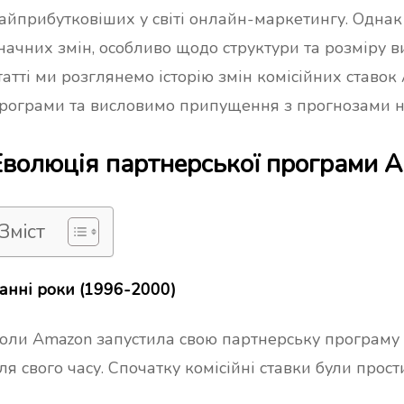
айприбутковіших у світі онлайн-маркетингу. Однак 
начних змін, особливо щодо структури та розміру в
татті ми розглянемо історію змін комісійних ставо
рограми та висловимо припущення з прогнозами н
Еволюція партнерської програми 
Зміст
анні роки (1996-2000)
оли Amazon запустила свою партнерську програму 
ля свого часу. Спочатку комісійні ставки були прост