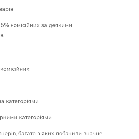
варів
8.5% комісійних за деякими
в.
комісійних:
за категоріями
ярними категоріями
нерів, багато з яких побачили значне