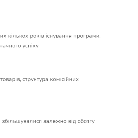
х кількох років існування програми,
ачного успіху.
оварів, структура комісійних
і збільшувалися залежно від обсягу