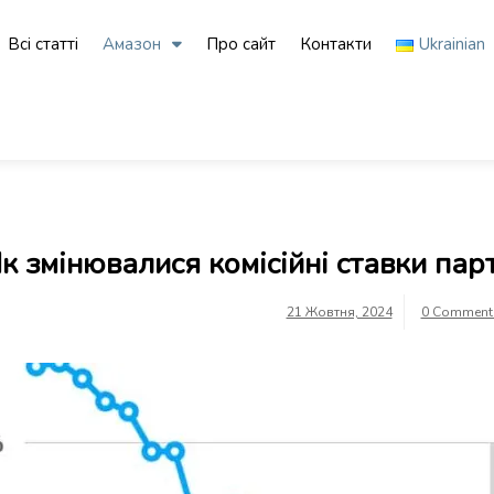
Bсі статті
Амазон
Про сайт
Контакти
Ukrainian
к змінювалися комісійні ставки па
21 Жовтня, 2024
0 Comment