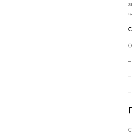
зниж
к
С
О
–
–
–
С