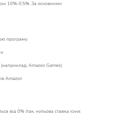
ою програму:
ми
и (наприклад, Amazon Games)
тів Amazon
ься від 0% (так, нульова ставка існує