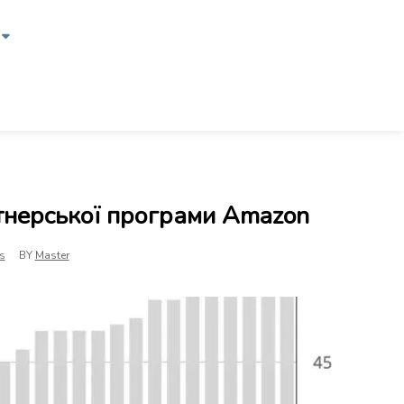
ртнерської програми Amazon
s
BY
Master