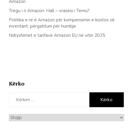
Amazon
Tregu i ri Amazon: Hall – vrasësi i Temu?
Politika e re e Amazon për kompensimin e kostos së
inventarit: përgatituni për humbje
Ndryshimet e tarifave Amazon EU në vitin 2025
Kërko
Kërko
për:
Zgjidhni
gjuhë