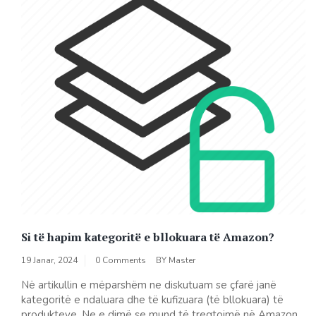
Si të hapim kategoritë e bllokuara të Amazon?
19 Janar, 2024
0 Comments
BY
Master
Në artikullin e mëparshëm ne diskutuam se çfarë janë
kategoritë e ndaluara dhe të kufizuara (të bllokuara) të
produkteve. Ne e dimë se mund të tregtojmë në Amazon