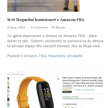
Si të llogaritni komisionet e Amazon FBA
9 Janar, 2024
0 Comments
BY
Master
Тë gjitha shpenzimet e shitësit në Amazon FBA - çfarë
duhet të dini. Sistemi i plotësimit të porosive ka dy detyra:
të kënaqë shpejt dhe cilësisht blerësit, dhe të fitojë mirë...
Posted in
Amazon
,
FBA
,
Hulumtimi i produktit