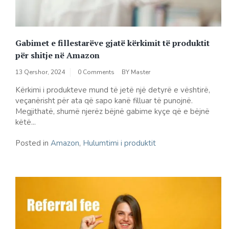
Gabimet e fillestarëve gjatë kërkimit të produktit
për shitje në Amazon
13 Qershor, 2024
0 Comments
BY
Master
Kërkimi i produkteve mund të jetë një detyrë e vështirë,
veçanërisht për ata që sapo kanë filluar të punojnë.
Megjithatë, shumë njerëz bëjnë gabime kyçe që e bëjnë
këtë...
Posted in
Amazon
,
Hulumtimi i produktit