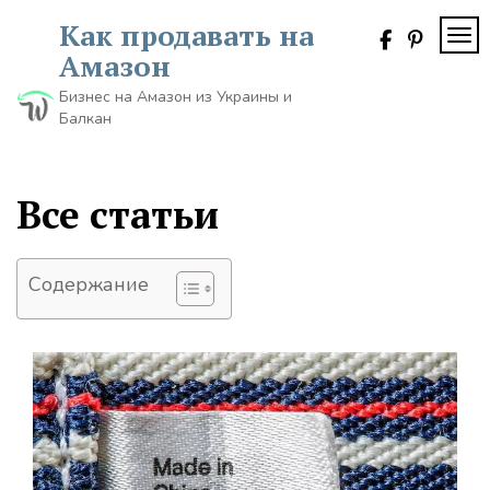
Skip
Как продавать на
to
TOG
content
Амазон
Бизнес на Амазон из Украины и
Балкан
Все статьи
Содержание