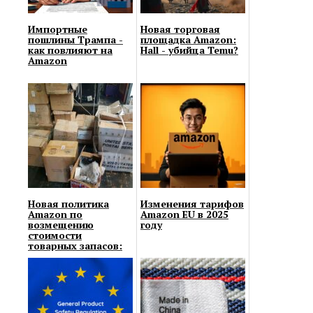
Импортные
Новая торговая
пошлины Трампа -
площадка Amazon:
как повлияют на
Hall - убийца Temu?
Amazon
Новая политика
Изменения тарифов
Amazon по
Amazon EU в 2025
возмещению
году
стоимости
товарных запасов:
готовьтесь к
убыткам