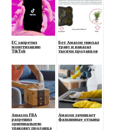
ЕС запретил
Бот Амазон унюхал
монетизацию
траву и наказал
TikTok
тысячи продавцов
Amazon FBA
Амазон зачищает
разрешил
фальшивые отзывы
оригинальную
упаковку продавца