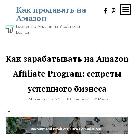
Skip
Как продавать на
to
TOG
content
Амазон
Бизнес на Амазон из Украины и
Балкан
Как зарабатывать на Amazon
Affiliate Program: секреты
успешного бизнеса
24 сентября, 2024
0 Comments
BY
Master