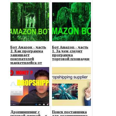
Бот Амазон - часть
Бот Amazon - часть
2. Как программа
1. За чем следит
защищает
программа
покупателей
торговой площадки
маркетплейса от
манипуляций
продавцов
Дропшиппинг с
Поиск поставщика
нулевой суммой – о
для дропшиппинга –