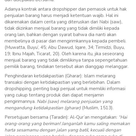
Adanya kontrak antara dropshipper dan pemasok untuk hak
penjualan barang harus menjadi ketentuan wajib. Hal ini
dikarenakan dalam cerita yang diteruskan dari Nabi (saw),
tidak diizinkan menjual barang yang tidak dimiliki kepada
orang lain, bahkan dengan syarat bahwa dia nanti akan
membelinya di pasar dan mengirimkannya kepada pembeli.
(Muwatta, Buyu’, 45; Abu Dawud, Iqare, 34; Tirmidzi, Buyu,
19; Ibnu Majah, Ticarat, 20). Oleh karena itu, jika seseorang
menjual barang yang tidak dimilikinya tanpa sepengetahuan
pemilik barang, tindakan tersebut akan dianggap melanggar.
Penghindaran ketidakpastian (Gharar): Islam melarang
transaksi dengan ketidakpastian yang berlebihan. Dalam
dropshipping, penting bagi penjual untuk memiliki informasi
yang cukup tentang produk dan dapat menjamin
pengirimannya.
Nabi (saw) melarang penjualan yang
mengandung ketidakpastian (gharar)
(Muslim, 1513).
Persetujuan bersama (Taradin): Al-Qur’an mengatakan:
“Hai
orang-orang yang beriman! Janganlah kamu saling memakan
harta sesamamu dengan jalan yang batil, kecuali dengan