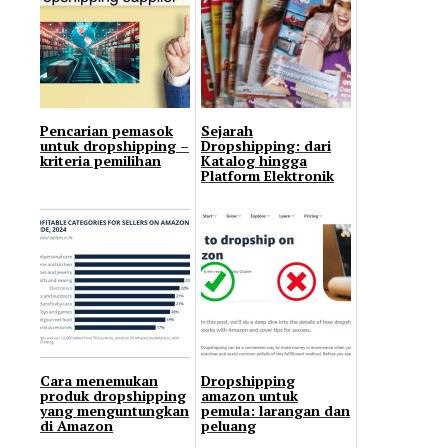
Pencarian pemasok
Sejarah
untuk dropshipping –
Dropshipping: dari
kriteria pemilihan
Katalog hingga
Platform Elektronik
Cara menemukan
Dropshipping
produk dropshipping
amazon untuk
yang menguntungkan
pemula: larangan dan
di Amazon
peluang