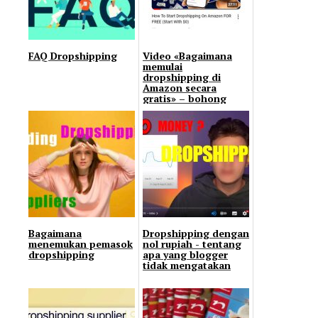
FAQ Dropshipping
Video «Bagaimana
memulai
dropshipping di
Amazon secara
gratis» – bohong
atau benar?
Bagaimana
Dropshipping dengan
menemukan pemasok
nol rupiah - tentang
dropshipping
apa yang blogger
tidak mengatakan