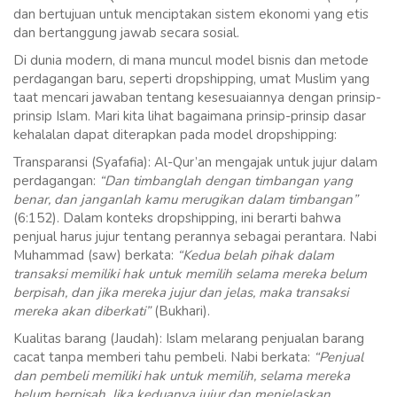
dan bertujuan untuk menciptakan sistem ekonomi yang etis
dan bertanggung jawab secara sosial.
Di dunia modern, di mana muncul model bisnis dan metode
perdagangan baru, seperti dropshipping, umat Muslim yang
taat mencari jawaban tentang kesesuaiannya dengan prinsip-
prinsip Islam. Mari kita lihat bagaimana prinsip-prinsip dasar
kehalalan dapat diterapkan pada model dropshipping:
Transparansi (Syafafia): Al-Qur’an mengajak untuk jujur dalam
perdagangan:
“Dan timbanglah dengan timbangan yang
benar, dan janganlah kamu merugikan dalam timbangan”
(6:152). Dalam konteks dropshipping, ini berarti bahwa
penjual harus jujur tentang perannya sebagai perantara. Nabi
Muhammad (saw) berkata:
“Kedua belah pihak dalam
transaksi memiliki hak untuk memilih selama mereka belum
berpisah, dan jika mereka jujur dan jelas, maka transaksi
mereka akan diberkati”
(Bukhari).
Kualitas barang (Jaudah): Islam melarang penjualan barang
cacat tanpa memberi tahu pembeli. Nabi berkata:
“Penjual
dan pembeli memiliki hak untuk memilih, selama mereka
belum berpisah. Jika keduanya jujur dan menjelaskan