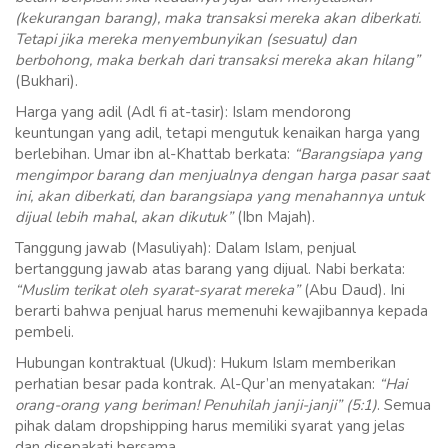
(kekurangan barang), maka transaksi mereka akan diberkati.
Tetapi jika mereka menyembunyikan (sesuatu) dan
berbohong, maka berkah dari transaksi mereka akan hilang”
(Bukhari).
Harga yang adil (Adl fi at-tasir): Islam mendorong
keuntungan yang adil, tetapi mengutuk kenaikan harga yang
berlebihan. Umar ibn al-Khattab berkata:
“Barangsiapa yang
mengimpor barang dan menjualnya dengan harga pasar saat
ini, akan diberkati, dan barangsiapa yang menahannya untuk
dijual lebih mahal, akan dikutuk”
(Ibn Majah).
Tanggung jawab (Masuliyah): Dalam Islam, penjual
bertanggung jawab atas barang yang dijual. Nabi berkata:
“Muslim terikat oleh syarat-syarat mereka”
(Abu Daud). Ini
berarti bahwa penjual harus memenuhi kewajibannya kepada
pembeli.
Hubungan kontraktual (Ukud): Hukum Islam memberikan
perhatian besar pada kontrak. Al-Qur’an menyatakan:
“Hai
orang-orang yang beriman! Penuhilah janji-janji” (5:1)
. Semua
pihak dalam dropshipping harus memiliki syarat yang jelas
dan disepakati bersama.