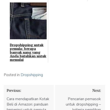
Dropshipping untuk
pemula: berapa
banyak uang yang
Anda butuhkan untuk
memulai
Posted in
Dropshipping
Navigasi
Previous:
Next:
pos
Cara mendapatkan Kotak
Pencarian pemasok
Beli di Amazon: panduan
untuk dropshipping –
terperinci untuk pemula
kriteria pemilihan