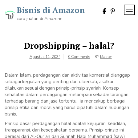
Skip
Bisnis di Amazon
to
TOG
content
cara jualan di Amazone
Dropshipping – halal?
Agustus 11, 2024
0 Comments
BY
Master
Dalam Islam, perdagangan dan aktivitas komersial dianggap
sebagai kegiatan yang penting dan diberkati, asalkan
dilakukan sesuai dengan prinsip-prinsip syariah. Konsep
kehalalan dalam perdagangan melampaui sekadar larangan
terhadap barang dan jasa tertentu, ia mencakup berbagai
prinsip etika dan moral yang harus dipatuhi dalam hubungan
bisnis.
Prinsip dasar perdagangan halal adalah kejujuran, keadilan,
transparansi, dan kesepakatan bersama. Prinsip-prinsip ini
berasal dari Al-Qur’an dan Sunnah Nabi Muhammad (saw)