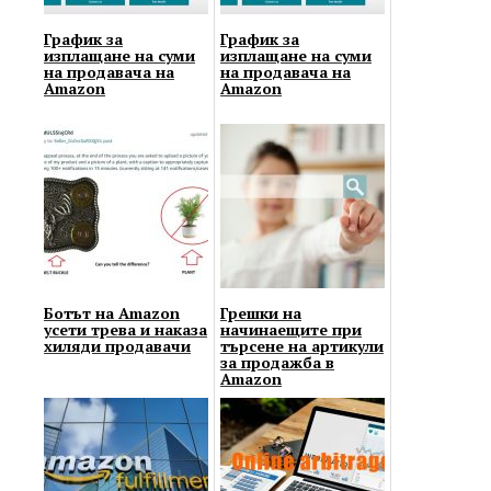
График за
График за
изплащане на суми
изплащане на суми
на продавача на
на продавача на
Amazon
Amazon
Ботът на Amazon
Грешки на
усети трева и наказа
начинаещите при
хиляди продавачи
търсене на артикули
за продажба в
Amazon