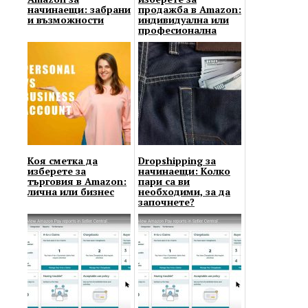
начинаещи: забрани
продажба в Amazon:
и възможности
индивидуална или
професионална
Коя сметка да
Dropshipping за
изберете за
начинаещи: Колко
търговия в Amazon:
пари са ви
лична или бизнес
необходими, за да
започнете?