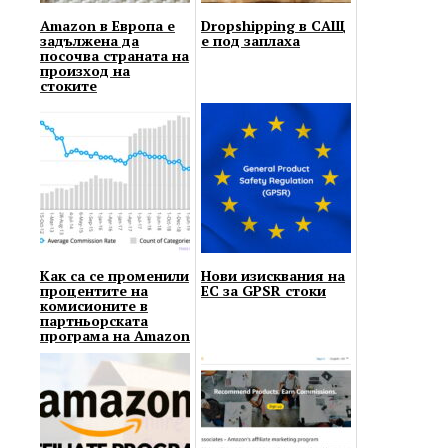
Amazon в Европа е
Dropshipping в САЩ
задължена да
е под заплаха
посочва страната на
произход на
стоките
Как са се променили
Нови изисквания на
процентите на
ЕС за GPSR стоки
комисионите в
партньорската
програма на Amazon