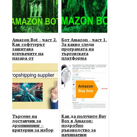
Amazon Bot - част 2.
Бот Amazon - част 1.
Как софтуерът
За какво следи
защитава
програмата на
купувачите на
търговската
пазара от
платформа
манипулации от
страна на продава...
Търсене на
Как да получите Buy
доставчик за
Box в Amazon:
дропшипинг –
подробно
критерии за избор
ръководство за
начинаещи