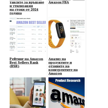
таксите за връщане
Амазон FBA
и утилизация
на стоки от 2024
година
Рейтинг на Amazon
Анализ на
Best Sellers Rank
продуктите и
(BSR)
отзивите на
конкурентите на
Amazon