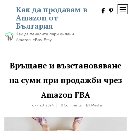
Skip
Как да продавам в
to
TOG
content
Amazon от
България
Как да печелите пари онлайн.
Amazon, eBay, Etsy
Връщане и възстановяване
на суми при продажби чрез
Amazon FBA
юни 20, 2024
0 Comments
BY
Master