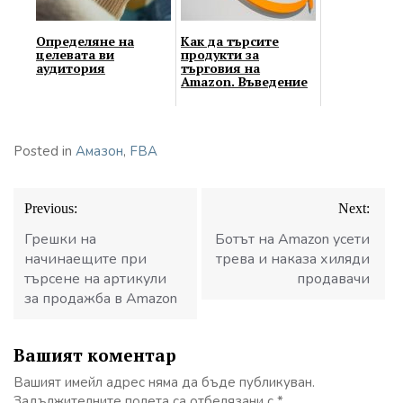
Определяне на
Как да търсите
целевата ви
продукти за
аудитория
търговия на
Amazon. Въведение
Posted in
Амазон
,
FBA
Навигация
Previous:
Next:
Грешки на
Ботът на Amazon усети
начинаещите при
трева и наказа хиляди
търсене на артикули
продавачи
за продажба в Amazon
Вашият коментар
Вашият имейл адрес няма да бъде публикуван.
Задължителните полета са отбелязани с
*