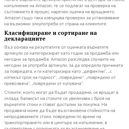
изпълнение на Amazon, те се подлагат на проверка на
състоянието в процес, наречен оценка на връщането.
Amazon също така извършва проверки за установяване
на възможни злоупотреби от страна на клиентите.
Класифициране и сортиране на
декларациите
Въз основа на резултатите от оценката върнатите
артикули се категоризират като годни за продажба или
негодни за продажба. Amazon разследва случаите на
негодни за употреба артикули, за да определи причината
за повредата, и ги категоризира като „дефектни“, „с
изтекъл срок на годност“, „повредени“, „повредени от
превозвача“, „повредени от купувача“.
Стоките, които могат да бъдат продадени, се връщат в
склада, балансът на стоките се увеличава с броя на
върнатите стоки и стават достъпни за покупка. На
продавача може да бъде възстановена стойността на
непродаваемите стоки, повредени по време на
транспортирането или в центъра за изпълнение, в
съответствие с политиката за възстановяване на