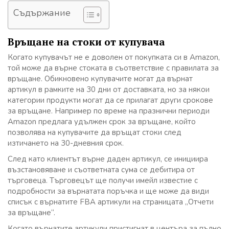
Съдържание
Връщане на стоки от купувача
Когато купувачът не е доволен от покупката си в Amazon,
той може да върне стоката в съответствие с правилата за
връщане. Обикновено купувачите могат да върнат
артикул в рамките на 30 дни от доставката, но за някои
категории продукти могат да се прилагат други срокове
за връщане. Например по време на празнични периоди
Amazon предлага удължен срок за връщане, който
позволява на купувачите да връщат стоки след
изтичането на 30-дневния срок.
След като клиентът върне даден артикул, се инициира
възстановяване и съответната сума се дебитира от
търговеца. Търговецът ще получи имейл известие с
подробности за върнатата поръчка и ще може да види
списък с върнатите FBA артикули на страницата „Отчети
за връщане“.
Когато върнатите артикули пристигнат в центъра за пълно