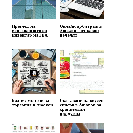
Преглед на
Онлайн арбитраж в
изискванията за
Amazon - от какво
инвентар на FBA
печелят
Бизнес модели за
Създаване на вкусен
търговия в Amazon
списък в Amazon за
хранителни
продукти