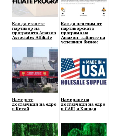
Как да станете
Как да печелим от
партньор на
партньорската
програмата Amazon
програма на
Associates Affiliate
Amazon: тайните на
успешния бизнес
Намерете
Намиране на
доставчици на едро
доставчици на едро
в Китай
в САЩ и Канада