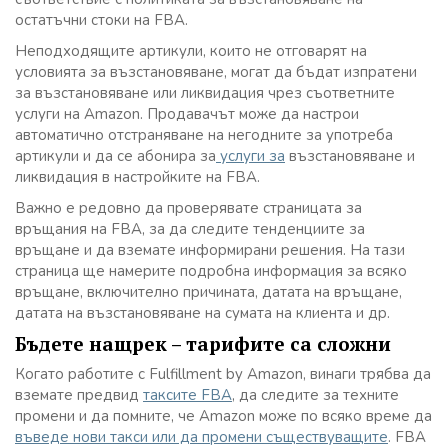
остатъчни стоки на FBA.
Неподходящите артикули, които не отговарят на
условията за възстановяване, могат да бъдат изпратени
за възстановяване или ликвидация чрез съответните
услуги на Amazon. Продавачът може да настрои
автоматично отстраняване на негодните за употреба
артикули и да се абонира за
услуги за
възстановяване и
ликвидация в настройките на FBA.
Важно е редовно да проверявате страницата за
връщания на FBA, за да следите тенденциите за
връщане и да вземате информирани решения. На тази
страница ще намерите подробна информация за всяко
връщане, включително причината, датата на връщане,
датата на възстановяване на сумата на клиента и др.
Бъдете нащрек – тарифите са сложни
Когато работите с Fulfillment by Amazon, винаги трябва да
вземате предвид
таксите FBA
, да следите за техните
промени и да помните, че Amazon може по всяко време да
въведе нови такси или да промени съществуващите
. FBA