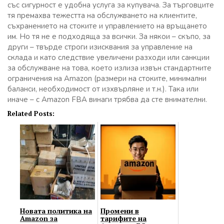
със сигурност е удобна услуга за купувача. За търговците
тя премахва тежестта на обслужването на клиентите,
съхранението на стоките и управлението на връщането
им. Но тя не е подходяща за всички. За някои – скъпо, за
други – твърде строги изисквания за управление на
склада и като следствие увеличени разходи или санкции
за обслужване на това, което излиза извън стандартните
ограничения на Amazon (размери на стоките, минимални
баланси, необходимост от изхвърляне и т.н.). Така или
иначе – с Amazon FBA винаги трябва да сте внимателни.
Related Posts:
Новата политика на
Промени в
Amazon за
тарифите на