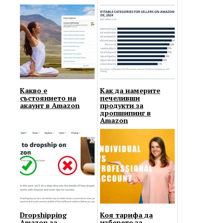
Какво е
Как да намерите
състоянието на
печеливши
акаунт в Amazon
продукти за
дропшипинг в
Amazon
Dropshipping
Коя тарифа да
Amazon за
изберете за