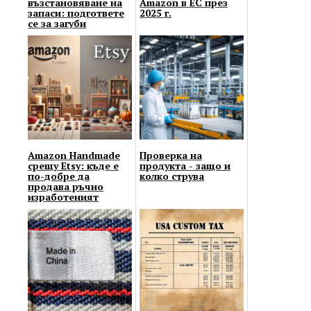
възстановяване на
Amazon в ЕС през
запаси: подгответе
2025 г.
се за загуби
Amazon Handmade
Проверка на
срещу Etsy: къде е
продукта - защо и
по-добре да
колко струва
продава ръчно
изработеният
занаятчия?