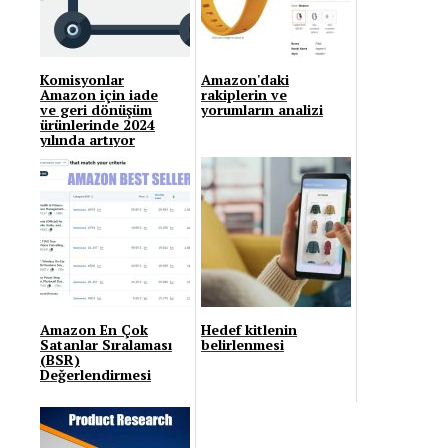
Komisyonlar
Amazon'daki
Amazon için iade
rakiplerin ve
ve geri dönüşüm
yorumların analizi
ürünlerinde 2024
yılında artıyor
Amazon En Çok
Hedef kitlenin
Satanlar Sıralaması
belirlenmesi
(BSR)
Değerlendirmesi