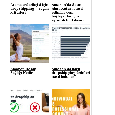
Arama tedarikçisi için
Amazon'da Satın
dropshipping – seçim
Alma Kutusu nasıl
kriterleri
edinilir: yeni
başlayanlar için
ayrıntılı bir kılavuz
Amazon Hesap
Amazon'da karlı
Sağlığı Nedir
dropshipping ürünleri
nasıl bulunur?