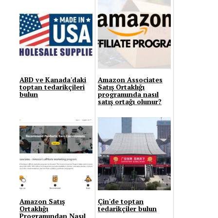
ABD ve Kanada'daki
Amazon Associates
toptan tedarikçileri
Satış Ortaklığı
bulun
programında nasıl
satış ortağı olunur?
Amazon Satış
Çin'de toptan
Ortaklığı
tedarikçiler bulun
Programından Nasıl