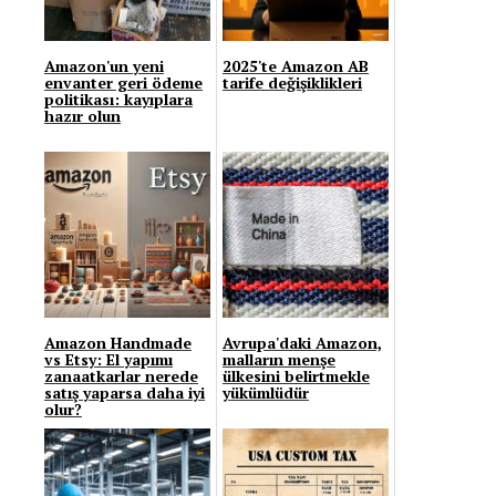
Amazon'un yeni
2025'te Amazon AB
envanter geri ödeme
tarife değişiklikleri
politikası: kayıplara
hazır olun
Amazon Handmade
Avrupa'daki Amazon,
vs Etsy: El yapımı
malların menşe
zanaatkarlar nerede
ülkesini belirtmekle
satış yaparsa daha iyi
yükümlüdür
olur?