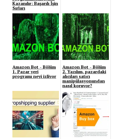
Kazanılır: Başarılı İşin
Sırları
Amazon Bot - Bölüm
Amazon Bot - Bölüm
1. Pazar yeri
2. Yazılım, pazardaki
programı neyi izliyor
alıcıları satıcı
manipülasyonundan
nasıl koruyor?