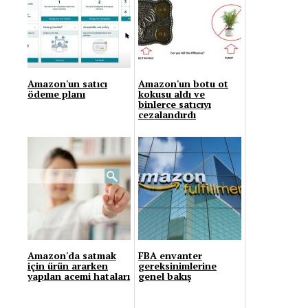
Amazon'un satıcı
Amazon'un botu ot
ödeme planı
kokusu aldı ve
binlerce satıcıyı
cezalandırdı
Amazon'da satmak
FBA envanter
için ürün ararken
gereksinimlerine
yapılan acemi hataları
genel bakış