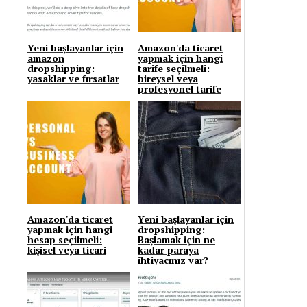
Yeni başlayanlar için
Amazon'da ticaret
amazon
yapmak için hangi
dropshipping:
tarife seçilmeli:
yasaklar ve fırsatlar
bireysel veya
profesyonel tarife
Amazon'da ticaret
Yeni başlayanlar için
yapmak için hangi
dropshipping:
hesap seçilmeli:
Başlamak için ne
kişisel veya ticari
kadar paraya
ihtiyacınız var?