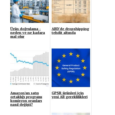
Ürün doğrulama -
ABD'de dropshipping
neden ve ne kadara
tehdit altında
mal olur
Amazon'un satış
GPSR ürünleri için
ortaklığı programı
yeni AB gereklilikleri
komisyon oranları
nasıl değişti?