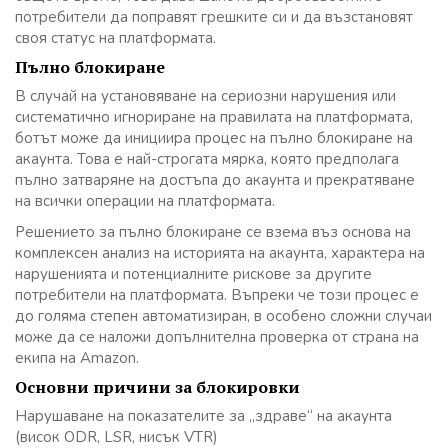
потребители да поправят грешките си и да възстановят
своя статус на платформата.
Пълно блокиране
В случай на установяване на сериозни нарушения или
систематично игнориране на правилата на платформата,
ботът може да инициира процес на пълно блокиране на
акаунта. Това е най-строгата мярка, която предполага
пълно затваряне на достъпа до акаунта и прекратяване
на всички операции на платформата.
Решението за пълно блокиране се взема въз основа на
комплексен анализ на историята на акаунта, характера на
нарушенията и потенциалните рискове за другите
потребители на платформата. Въпреки че този процес е
до голяма степен автоматизиран, в особено сложни случаи
може да се наложи допълнителна проверка от страна на
екипа на Amazon.
Основни причини за блокировки
Нарушаване на показателите за „здраве“ на акаунта
(висок ODR, LSR, нисък VTR)