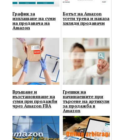
График за
Ботът на Amazon
изплащане на суми
усети трева и наказа
на продавача на
хиляди продавачи
Amazon
Връщане и
Грешки на
възстановяване на
начинаещите при
суми при продажби
търсене на артикули
чрез Amazon FBA
за продажба в
Amazon