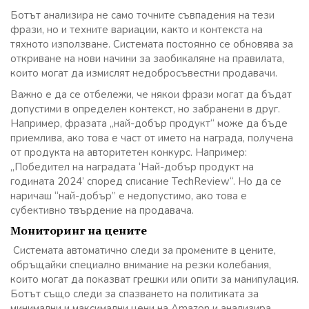
Ботът анализира не само точните съвпадения на тези
фрази, но и техните вариации, както и контекста на
тяхното използване. Системата постоянно се обновява за
откриване на нови начини за заобикаляне на правилата,
които могат да измислят недобросъвестни продавачи.
Важно е да се отбележи, че някои фрази могат да бъдат
допустими в определен контекст, но забранени в друг.
Например, фразата „най-добър продукт“ може да бъде
приемлива, ако това е част от името на награда, получена
от продукта на авторитетен конкурс. Например:
„Победител на наградата ‘Най-добър продукт на
годината 2024’ според списание TechReview“. Но да се
наричаш “най-добър” е недопустимо, ако това е
субективно твърдение на продавача.
Мониторинг на цените
Системата автоматично следи за промените в цените,
обръщайки специално внимание на резки колебания,
които могат да показват грешки или опити за манипулация.
Ботът също следи за спазването на политиката за
минимални и максимални цени на Amazon и анализира