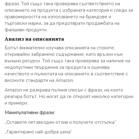
фрази. Той също така проверява съответствието на
описанието на продукта с избраната категория и следи за
правомерността на използването на брандове и
търговски марки, за да предотврати продажбата на
фалшиви продукти.
Анализ на описанията
Ботът внимателно изучава описанията на стоките,
откривайки забранено съдържание, като връзки към
външни ресурси. Той също така проверява за наличие на
недопустими твърдения за продукта и оценява
качеството и пълнотата на описанието в съответствие с
високите стандарти на Amazon.
Amazon не разкрива пълния списък с фрази, на които
реагира ботът. Но могат да се откроят няколко категории
и примери:
Манипулативни фрази:
„Оставете петзвезден отзив и получете отстъпка“
„Гарантирано най-добра цена“