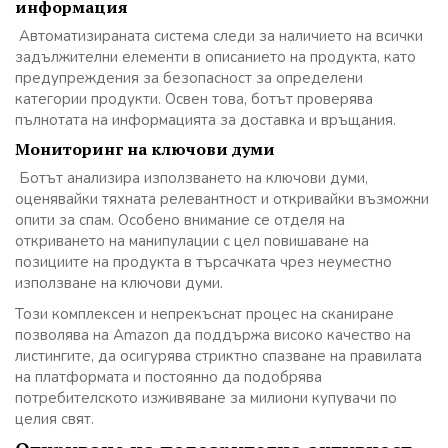
информация
Автоматизираната система следи за наличието на всички
задължителни елементи в описанието на продукта, като
предупреждения за безопасност за определени
категории продукти. Освен това, ботът проверява
пълнотата на информацията за доставка и връщания.
Мониторинг на ключови думи
Ботът анализира използването на ключови думи,
оценявайки тяхната релевантност и откривайки възможни
опити за спам. Особено внимание се отделя на
откриването на манипулации с цел повишаване на
позициите на продукта в търсачката чрез неуместно
използване на ключови думи.
Този комплексен и непрекъснат процес на сканиране
позволява на Amazon да поддържа високо качество на
листингите, да осигурява стриктно спазване на правилата
на платформата и постоянно да подобрява
потребителското изживяване за милиони купувачи по
целия свят.