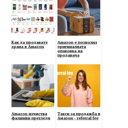
Как да продавате
Amazon е позволил
храна в Amazon
оригиналната
опаковка на
продавача
Amazon изчиства
Такси за продажба в
фалшиви прегледи
Амазон - referral fee