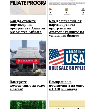
Как да станете
Как да печелим от
партньор на
партньорската
програмата Amazon
програма на
Associates Affiliate
Amazon: тайните на
успешния бизнес
Намерете
Намиране на
доставчици на едро
доставчици на едро
в Китай
в САЩ и Канада