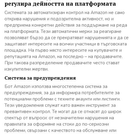
регулира дейността на платформата
Системата за автоматизиран контрол на Amazon не само
открива нарушения и подозрителна активност, но и
предприема конкретни действия за поддържане на реда
на платформата. Тези автоматични мерки за реагиране
позволяват бързо да се прекратяват нарушенията и да се
защитават интересите на всички участници в търговската
площадка. На първо място интересите на купувачите и
репутацията на Amazon, на последно – на продавачите.
При такова разпределение продавачите често стават
изкупителни жертви.
Система за предупреждения
Бот Amazon използва многостепенна система за
предупреждения, за да информира потребителите за
потенциални проблеми с техните акаунти или листинги.
Тези уведомления служат като важен инструмент за
превантивен контрол. Те могат да се отнасят до широк
спектър от въпроси: от незначителни нарушения на
правилата за оформяне на стоки до по-сериозни
проблеми, свързани с качеството на обслужване или