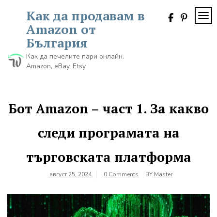
Skip
Как да продавам в
to
TOG
content
Amazon от
България
Как да печелите пари онлайн.
Amazon, eBay, Etsy
Бот Amazon – част 1. За какво
следи програмата на
търговската платформа
август 25, 2024
0 Comments
BY
Master