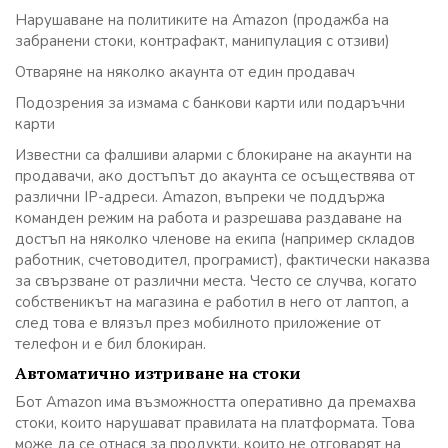
Нарушаване на политиките на Amazon (продажба на
забранени стоки, контрафакт, манипулация с отзиви)
Отваряне на няколко акаунта от един продавач
Подозрения за измама с банкови карти или подаръчни
карти
Известни са фалшиви аларми с блокиране на акаунти на
продавачи, ако достъпът до акаунта се осъществява от
различни IP-адреси. Amazon, въпреки че поддържа
команден режим на работа и разрешава раздаване на
достъп на няколко членове на екипа (например складов
работник, счетоводител, програмист), фактически наказва
за свързване от различни места. Често се случва, когато
собственикът на магазина е работил в него от лаптоп, а
след това е влязъл през мобилното приложение от
телефон и е бил блокиран.
Автоматично изтриване на стоки
Бот Amazon има възможността оперативно да премахва
стоки, които нарушават правилата на платформата. Това
може да се отнася за продукти, които не отговарят на