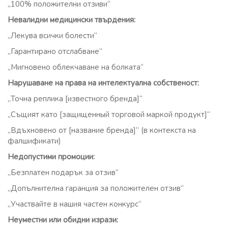
„100% положителни отзиви“
Невалидни медицински твърдения:
„Лекува всички болести“
„Гарантирано отслабване“
„Мигновено облекчаване на болката“
Нарушаване на права на интелектуална собственост:
„Точна реплика [известного бренда]“
„Същият като [защищенный торговой маркой продукт]“
„Вдъхновено от [название бренда]“ (в контекста на
фалшификати)
Недопустими промоции:
„Безплатен подарък за отзив“
„Допълнителна гаранция за положителен отзив“
„Участвайте в нашия частен конкурс“
Неуместни или обидни изрази: