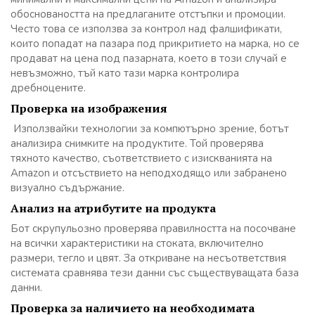
обосноваността на предлаганите отстъпки и промоции.
Често това се използва за контрол над фалшификати,
които попадат на пазара под прикритието на марка, но се
продават на цена под пазарната, което в този случай е
невъзможно, тъй като тази марка контролира
дребноцените.
Проверка на изображения
Използвайки технологии за компютърно зрение, ботът
анализира снимките на продуктите. Той проверява
тяхното качество, съответствието с изискванията на
Amazon и отсъствието на неподходящо или забранено
визуално съдържание.
Анализ на атрибутите на продукта
Бот скрупульозно проверява правилността на посочване
на всички характеристики на стоката, включително
размери, тегло и цвят. За откриване на несъответствия
системата сравнява тези данни със съществуващата база
данни.
Проверка за наличието на необходимата