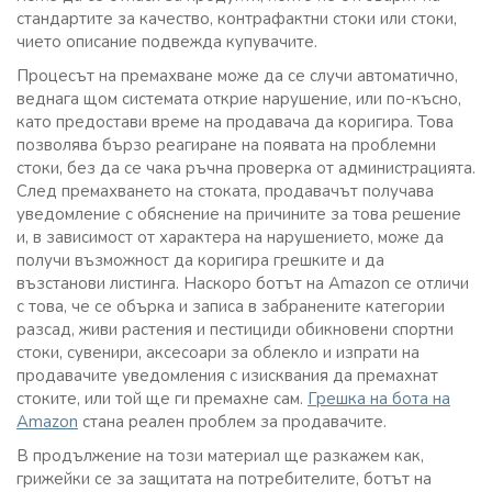
стандартите за качество, контрафактни стоки или стоки,
чието описание подвежда купувачите.
Процесът на премахване може да се случи автоматично,
веднага щом системата открие нарушение, или по-късно,
като предостави време на продавача да коригира. Това
позволява бързо реагиране на появата на проблемни
стоки, без да се чака ръчна проверка от администрацията.
След премахването на стоката, продавачът получава
уведомление с обяснение на причините за това решение
и, в зависимост от характера на нарушението, може да
получи възможност да коригира грешките и да
възстанови листинга. Наскоро ботът на Amazon се отличи
с това, че се обърка и записа в забранените категории
разсад, живи растения и пестициди обикновени спортни
стоки, сувенири, аксесоари за облекло и изпрати на
продавачите уведомления с изисквания да премахнат
стоките, или той ще ги премахне сам.
Грешка на бота на
Amazon
стана реален проблем за продавачите.
В продължение на този материал ще разкажем как,
грижейки се за защитата на потребителите, ботът на