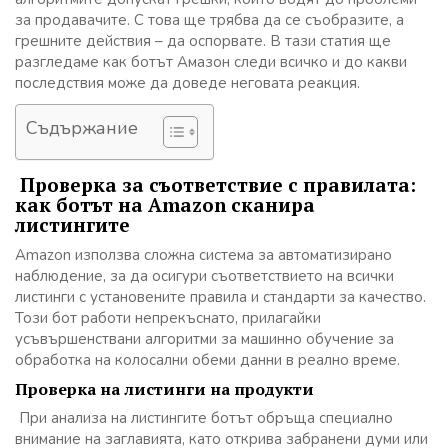
за продавачите. С това ще трябва да се съобразите, а
грешните действия – да оспорвате. В тази статия ще
разгледаме как ботът Амазон следи всичко и до какви
последствия може да доведе неговата реакция.
Съдържание
Проверка за съответствие с правилата:
как ботът на Amazon сканира
листингите
Amazon използва сложна система за автоматизирано
наблюдение, за да осигури съответствието на всички
листинги с установените правила и стандарти за качество.
Този бот работи непрекъснато, прилагайки
усъвършенствани алгоритми за машинно обучение за
обработка на колосални обеми данни в реално време.
Проверка на листинги на продукти
При анализа на листингите ботът обръща специално
внимание на заглавията, като открива забранени думи или