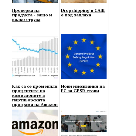
Проверка на
Dropshipping в САЩ
продукта - защо и
е под заплаха
колко струва
Как са се променили
Нови изисквания на
процентите на
ЕС за GPSR стоки
комисионите в
партньорската
програма на Amazon