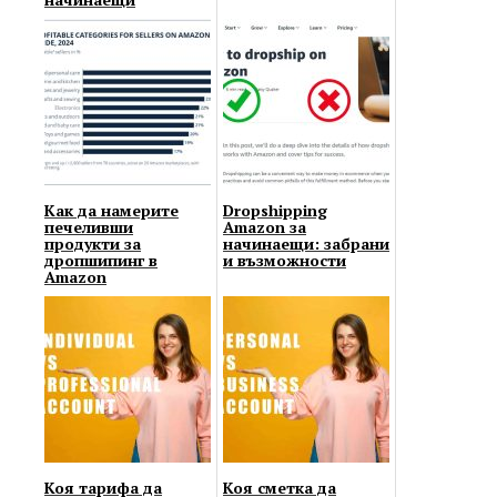
Как да намерите
Dropshipping
печеливши
Amazon за
продукти за
начинаещи: забрани
дропшипинг в
и възможности
Amazon
Коя тарифа да
Коя сметка да