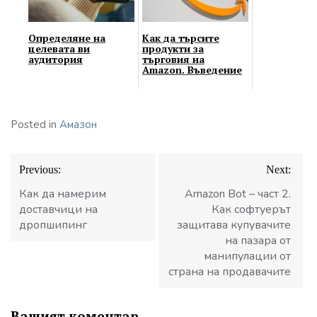
Определяне на
Как да търсите
целевата ви
продукти за
аудитория
търговия на
Amazon. Въведение
Posted in
Амазон
Навигация
Previous:
Next:
Как да намерим
Amazon Bot – част 2.
доставчици на
Как софтуерът
дропшипинг
защитава купувачите
на пазара от
манипулации от
страна на продавачите
Вашият коментар