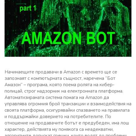
Начинаещите продавачи в Amazon с времето ще се
запознаят с компютърната същност, наречена “Бот
Амазон” – програма, която поема ролята на кибер-
полицай, строг надзорник на електронната платформа.
Автоматизираната система помага на Amazon да
управлява огромния брой транзакции и взаимодействия на
своята платформа, осигурявайки спазването на правилата
и поддържайки доверието на потребителите. По
отношение на продавачите ботът е предубеден, има лош
характер, действията му понякога са неадекватни,
алгоритмите допускат грешки, които водят до проблеми