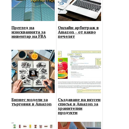
Преглед на
Онлайн арбитраж в
изискванията за
Amazon - от какво
инвентар на FBA
печелят
Бизнес модели за
Създаване на вкусен
търговия в Amazon
списък в Amazon за
хранителни
продукти