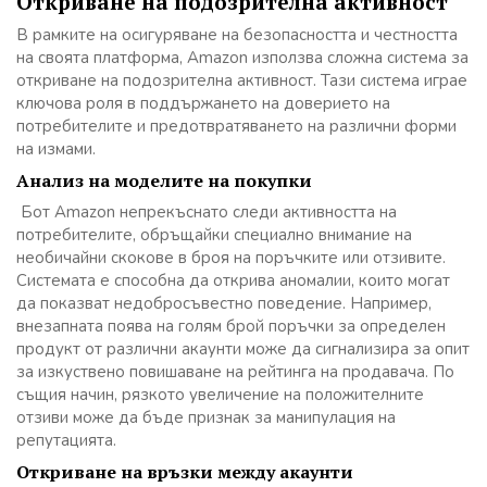
Откриване на подозрителна активност
В рамките на осигуряване на безопасността и честността
на своята платформа, Amazon използва сложна система за
откриване на подозрителна активност. Тази система играе
ключова роля в поддържането на доверието на
потребителите и предотвратяването на различни форми
на измами.
Анализ на моделите на покупки
Бот Amazon непрекъснато следи активността на
потребителите, обръщайки специално внимание на
необичайни скокове в броя на поръчките или отзивите.
Системата е способна да открива аномалии, които могат
да показват недобросъвестно поведение. Например,
внезапната поява на голям брой поръчки за определен
продукт от различни акаунти може да сигнализира за опит
за изкуствено повишаване на рейтинга на продавача. По
същия начин, рязкото увеличение на положителните
отзиви може да бъде признак за манипулация на
репутацията.
Откриване на връзки между акаунти