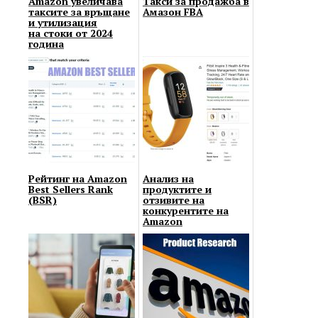
Amazon увеличава
Такси за продажба в
таксите за връщане
Амазон FBA
и утилизация
на стоки от 2024
година
Рейтинг на Amazon
Анализ на
Best Sellers Rank
продуктите и
(BSR)
отзивите на
конкурентите на
Amazon