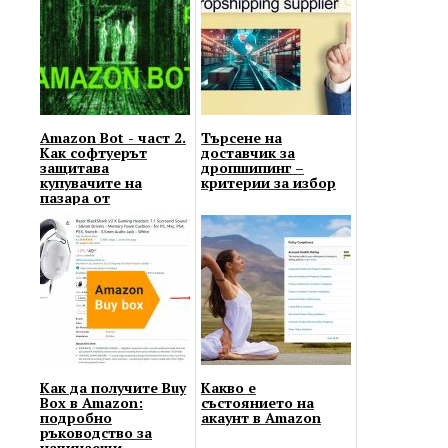
Amazon Bot - част 2.
Търсене на
Как софтуерът
доставчик за
защитава
дропшипинг –
купувачите на
критерии за избор
пазара от
манипулации от
страна на продава...
Как да получите Buy
Какво е
Box в Amazon:
състоянието на
подробно
акаунт в Amazon
ръководство за
начинаещи