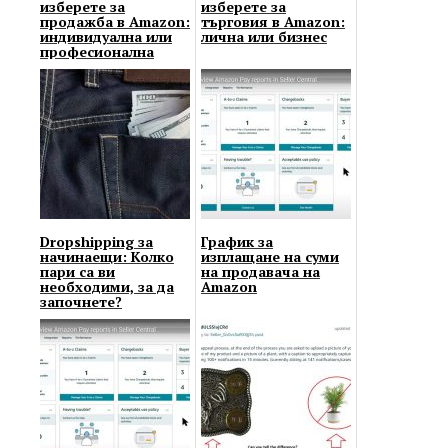
изберете за
изберете за
продажба в Amazon:
търговия в Amazon:
индивидуална или
лична или бизнес
професионална
Dropshipping за
График за
начинаещи: Колко
изплащане на суми
пари са ви
на продавача на
необходими, за да
Amazon
започнете?