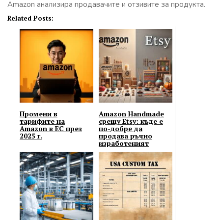
Amazon анализира продавачите и отзивите за продукта.
Related Posts:
Промени в
Amazon Handmade
тарифите на
срещу Etsy: къде е
Amazon в ЕС през
по-добре да
2025 г.
продава ръчно
изработеният
занаятчия?