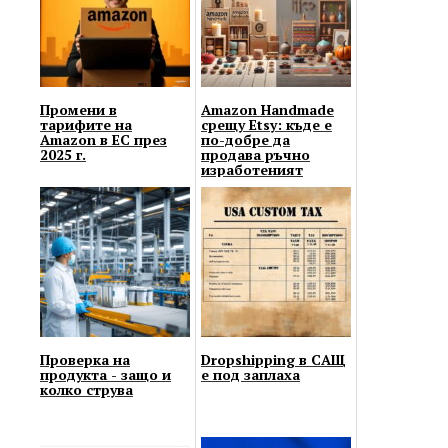
Промени в
Amazon Handmade
тарифите на
срещу Etsy: къде е
Amazon в ЕС през
по-добре да
2025 г.
продава ръчно
изработеният
занаятчия?
Проверка на
Dropshipping в САЩ
продукта - защо и
е под заплаха
колко струва