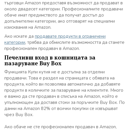
търговци Amazon предоставя възможност да продават в
около двадесет категории. Професионалните продавачи
обаче имат предимството да получат достъп до
допълнителни категории, ако отговарят на специални
изисквания на Amazon.
Ако искате да
продавате продукти в ограничени
категории
, трябва да обмислите възможността да станете
професионален продавач в Amazon.
Печеливш вход в кошницата за
пазаруване Buy Box
Функцията Купи кутия не е достъпна за отделни
продавачи. Това е раздел на страницата с обявата на
продукта, който ви позволява автоматично да добавяте
продукти в количките за пазаруване на клиентите. Много
е важно да сте продавач в списъка на Amazon, който е
упълномощен да доставя стоки за поръчките Buy Box. По
данни на Amazon 82% от всички покупки се извършват
чрез Buy Box.
Ако обаче не сте професионален продавач в Amazon,