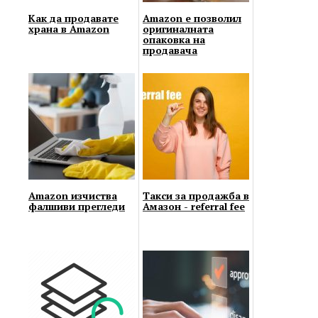
Как да продавате
Amazon е позволил
храна в Amazon
оригиналната
опаковка на
продавача
Amazon изчиства
Такси за продажба в
фалшиви прегледи
Амазон - referral fee