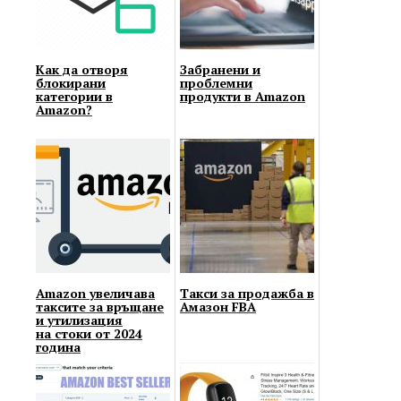
Как да отворя
Забранени и
блокирани
проблемни
категории в
продукти в Amazon
Amazon?
Amazon увеличава
Такси за продажба в
таксите за връщане
Амазон FBA
и утилизация
на стоки от 2024
година