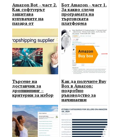
Amazon Bot - част 2.
Бот Amazon - част 1.
Как софтуерът
За какво следи
защитава
програмата на
купувачите на
търговската
пазара от
платформа
манипулации от
страна на продава...
Търсене на
Как да получите Buy
доставчик за
Box в Amazon:
дропшипинг –
подробно
критерии за избор
ръководство за
начинаещи