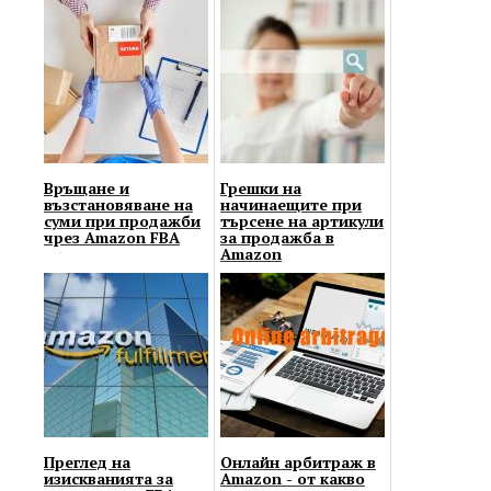
Връщане и
Грешки на
възстановяване на
начинаещите при
суми при продажби
търсене на артикули
чрез Amazon FBA
за продажба в
Amazon
Преглед на
Онлайн арбитраж в
изискванията за
Amazon - от какво