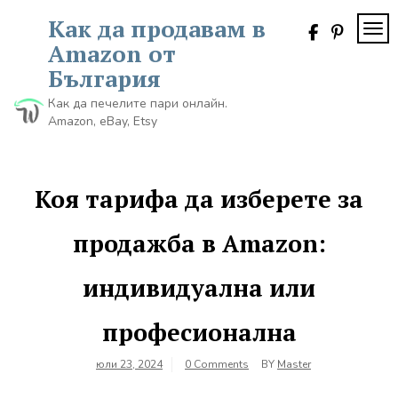
Skip
Как да продавам в
to
TOG
content
Amazon от
България
Как да печелите пари онлайн.
Amazon, eBay, Etsy
Коя тарифа да изберете за
продажба в Amazon:
индивидуална или
професионална
юли 23, 2024
0 Comments
BY
Master