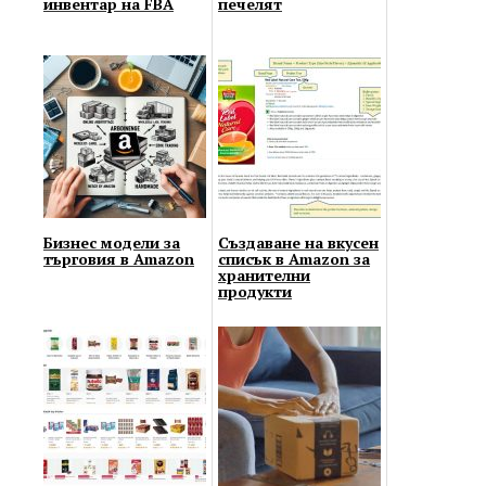
инвентар на FBA
печелят
Бизнес модели за
Създаване на вкусен
търговия в Amazon
списък в Amazon за
хранителни
продукти