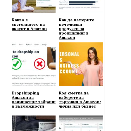
Какво е
Как да намерите
състоянието на
печеливши
акаунт в Amazon
продукти за
дропшипинг в
Amazon
Dropshipping
Коя сметка да
Amazon за
изберете за
начинаещи: забрани
търговия в Amazon:
и възможности
лична или бизнес