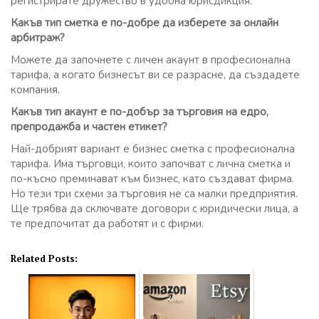
регистрирате дружество в удобна юрисдикция.
Какъв тип сметка е по-добре да изберете за онлайн
арбитраж?
Можете да започнете с личен акаунт в професионална
тарифа, а когато бизнесът ви се разрасне, да създадете
компания.
Какъв тип акаунт е по-добър за търговия на едро,
препродажба и частен етикет?
Най-добрият вариант е бизнес сметка с професионална
тарифа. Има търговци, които започват с лична сметка и
по-късно преминават към бизнес, като създават фирма.
Но тези три схеми за търговия не са малки предприятия.
Ще трябва да сключвате договори с юридически лица, а
те предпочитат да работят и с фирми.
Related Posts: