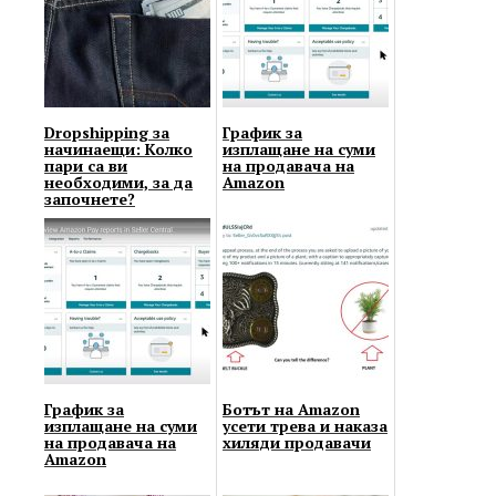
Dropshipping за
График за
начинаещи: Колко
изплащане на суми
пари са ви
на продавача на
необходими, за да
Amazon
започнете?
График за
Ботът на Amazon
изплащане на суми
усети трева и наказа
на продавача на
хиляди продавачи
Amazon