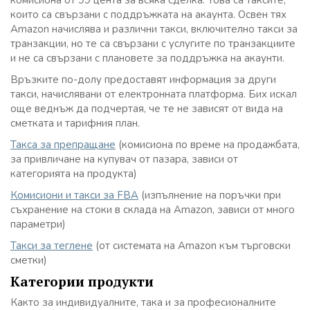
комисиона от 99 цента за всяка сделка. Това са таксите,
които са свързани с поддръжката на акаунта. Освен тях
Amazon начислява и различни такси, включително такси за
транзакции, но те са свързани с услугите по транзакциите
и не са свързани с плановете за поддръжка на акаунти.
Връзките по-долу предоставят информация за други
такси, начислявани от електронната платформа. Бих искал
още веднъж да подчертая, че те не зависят от вида на
сметката и тарифния план.
Такса за препращане
(комисиона по време на продажбата,
за привличане на купувач от пазара, зависи от
категорията на продукта)
Комисиони и такси за FBA
(изпълнение на поръчки при
съхранение на стоки в склада на Amazon, зависи от много
параметри)
Такси за теглене
(от системата на Amazon към търговски
сметки)
Категории продукти
Както за индивидуалните, така и за професионалните