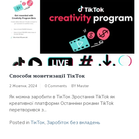
Способи монетизації ТікТок
2 Жовтня, 2024
0 Comments
BY
Master
Як можна заробити в ТікТок Зростання TikTok як
креативної платформи Останніми роками TikTok
перетворився з...
Posted in
ТікТок
,
Заробіток без вкладень