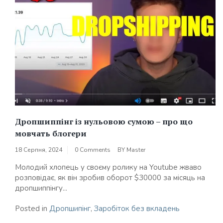
Дропшиппінг із нульовою сумою – про що
мовчать блогери
18 Серпня, 2024
0 Comments
BY
Master
Молодий хлопець у своєму ролику на Youtube жваво
розповідає, як він зробив оборот $30000 за місяць на
дропшиппінгу...
Posted in
Дропшипінг
,
Заробіток без вкладень