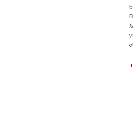
b
B
k
y
o