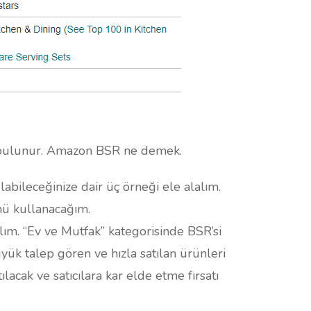
 bulunur. Amazon BSR ne demek.
abileceğinize dair üç örneği ele alalım.
nü kullanacağım.
alım. “Ev ve Mutfak” kategorisinde BSR’si
ük talep gören ve hızla satılan ürünleri
lacak ve satıcılara kar elde etme fırsatı