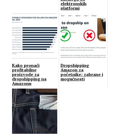
elektronskih
platformi
Kako pronaći
Dropshipping
profitabilne
Amazon za
proizvode za
početnike: zabrane i
dropshipping na
mogućnosti
Amazonu