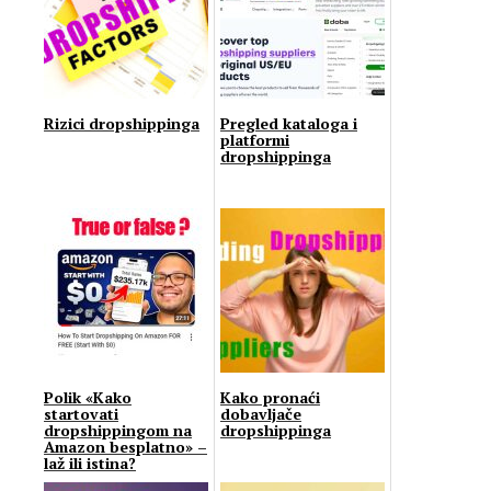
Rizici dropshippinga
Pregled kataloga i
platformi
dropshippinga
Рolik «Kako
Kako pronaći
startovati
dobavljače
dropshippingom na
dropshippinga
Amazon besplatno» –
laž ili istina?