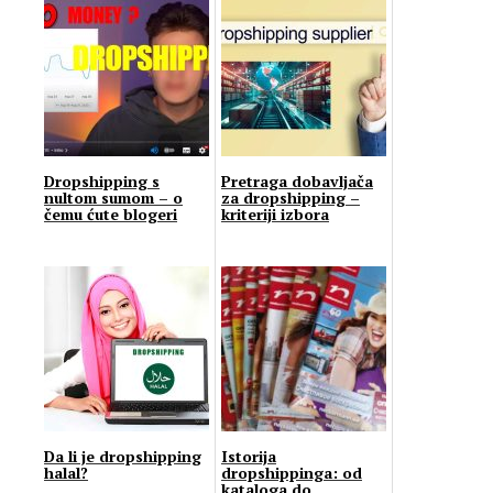
Dropshipping s
Pretraga dobavljača
nultom sumom – o
za dropshipping –
čemu ćute blogeri
kriteriji izbora
Da li je dropshipping
Istorija
halal?
dropshippinga: od
kataloga do