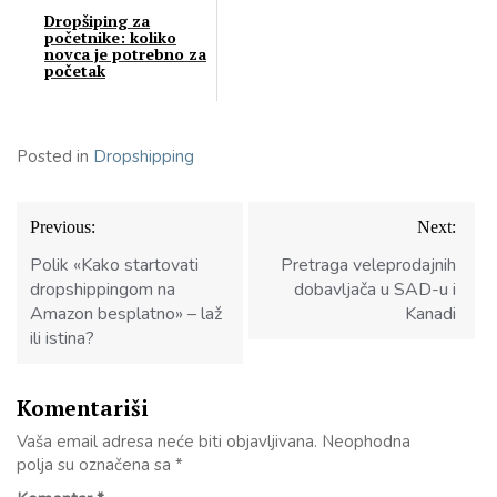
Dropšiping za
početnike: koliko
novca je potrebno za
početak
Posted in
Dropshipping
Navigacija
Previous:
Next:
članaka
Рolik «Kako startovati
Pretraga veleprodajnih
dropshippingom na
dobavljača u SAD-u i
Amazon besplatno» – laž
Kanadi
ili istina?
Komentariši
Vaša email adresa neće biti objavljivana.
Neophodna
polja su označena sa
*