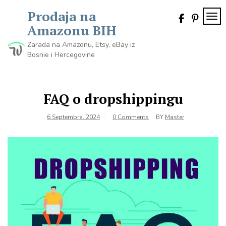
Skip
Prodaja na
to
TOG
content
Amazonu BIH
Zarada na Amazonu, Etsy, eBay iz
Bosnie i Hercegovine
FAQ o dropshippingu
6 Septembra, 2024
0 Comments
BY
Master