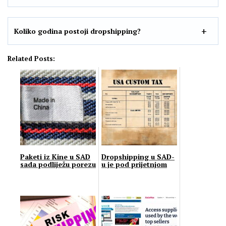
Koliko godina postoji dropshipping?
Related Posts:
Paketi iz Kine u SAD
Dropshipping u SAD-
sada podliježu porezu
u je pod prijetnjom