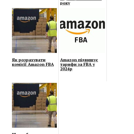
року
Як розрахувати
Amazon підвищує
комісії Amazon FBA
тарифи за FBA у
2024р