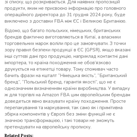
зі списку, що розкривається. Для наявних пропозицій
продукти, яким не присвоєно інформацію про головного
операційного директора до 31 грудня 2024 року, буде
виключено з доставки FBA між ЄС і Великою Британією.
Відомо, що багато польських, німецьких, британських
брендів фактично виготовляються в Китаї, а власники
торговельних марок воліли про це замовчувати. З точки
зору правил безпеки продукції в ЄС (GPSR), якщо вказані
інші суттєві дані про продукцію, наприклад контактні дані
імпортера, то країна походження не обов’язково
друкується на етикетці товару. Тому споживач часто
бачить фрази на кшталт “Німецька якість”, “Британський
бренд”, “Польський бренд, гарантія якості”, що не є
однозначним визначенням країни виробництва. У випадку
ж для торгівлі на Amazon FBA цим європейським брендам
доведеться явно вказувати країну походження. Просте
перепакування та маркування, так само як і примітивна
збірка компонентів у Європі без зміни функцій не є
значною трансформацією, і такі товари не зможуть
претендувати на європейську прописку.
Related Posts: