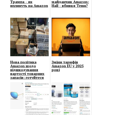
Трампа - як
майданчик Amazon:
вплинуть на Amazon
Hall - вбивця Temu?
Нова політика
Зміни тарифів
Amazon щодо
Amazon EU у 2025
відшкодування
році
вартості товарних
запасів: готуйтеся
до збитків