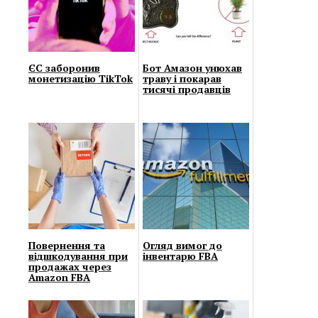
ЄС заборонив
Бот Амазон унюхав
монетизацію TikTok
траву і покарав
тисячі продавців
Повернення та
Огляд вимог до
відшкодування при
інвентарю FBA
продажах через
Amazon FBA