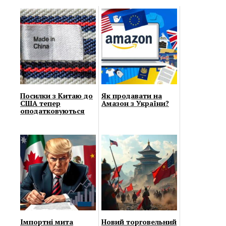
Посилки з Китаю до
Як продавати на
США тепер
Амазон з України?
оподатковуються
Імпортні мита
Новий торговельний