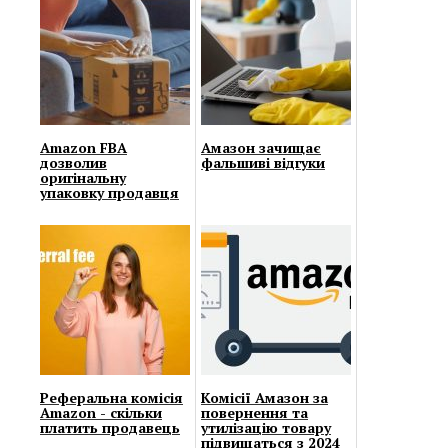
Amazon FBA
Амазон зачищає
дозволив
фальшиві відгуки
оригінальну
упаковку продавця
Реферальна комісія
Комісії Амазон за
Amazon - скільки
повернення та
платить продавець
утилізацію товару
підвищаться з 2024