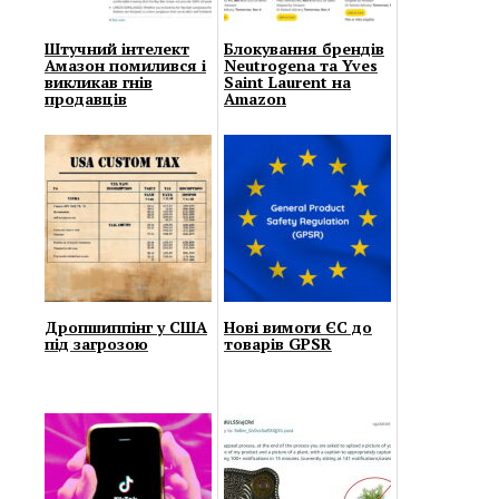
Штучний інтелект
Блокування брендів
Амазон помилився і
Neutrogena та Yves
викликав гнів
Saint Laurent на
продавців
Amazon
Дропшиппінг у США
Нові вимоги ЄС до
під загрозою
товарів GPSR