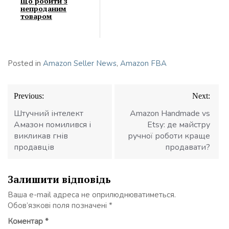
Що робити з
непроданим
товаром
Posted in
Amazon Seller News
,
Amazon FBA
Навігація
Previous:
Next:
записів
Штучний інтелект
Amazon Handmade vs
Амазон помилився і
Etsy: де майстру
викликав гнів
ручної роботи краще
продавців
продавати?
Залишити відповідь
Ваша e-mail адреса не оприлюднюватиметься.
Обов’язкові поля позначені
*
Коментар
*