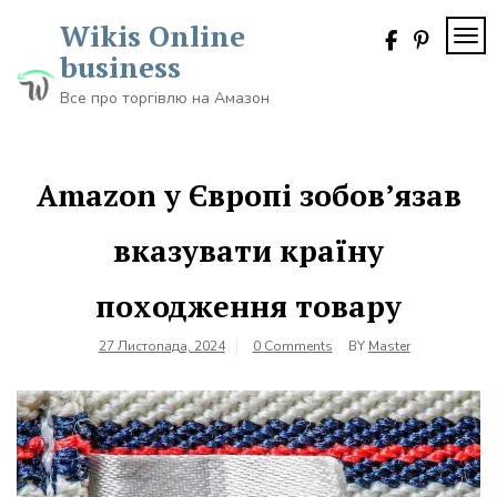
Skip
Wikis Online
to
TOG
content
business
Все про торгівлю на Амазон
Amazon у Європі зобов’язав
вказувати країну
походження товару
27 Листопада, 2024
0 Comments
BY
Master