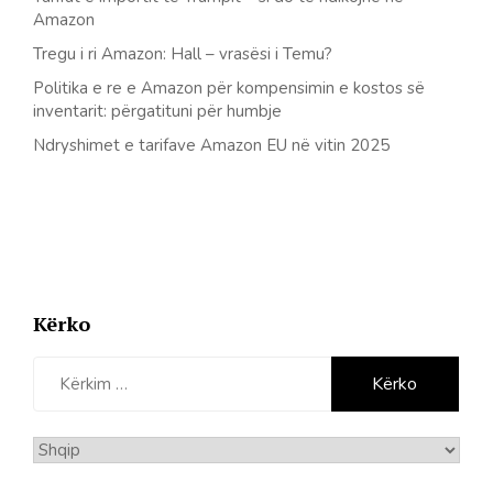
Amazon
Tregu i ri Amazon: Hall – vrasësi i Temu?
Politika e re e Amazon për kompensimin e kostos së
inventarit: përgatituni për humbje
Ndryshimet e tarifave Amazon EU në vitin 2025
Kërko
Kërko
për:
Zgjidhni
gjuhë