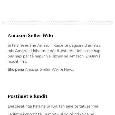
Amazon Seller Wiki
Si të shesësh në Amazon. Kurse të paguara dhe falas
mbi Amazon. Udhezime për fillestarët. Udhezime hap
pas hapi për të hapur një biznes në Amazon. Zbulimi i
mashtrimit.
Shqipëria
Amazon Seller Wiki & News
Postimet e fundit
Dërgesat nga Kina në SHBA tani janë të tatueshme
Tarifat e importit të Trumpit – si do të ndikojnë në