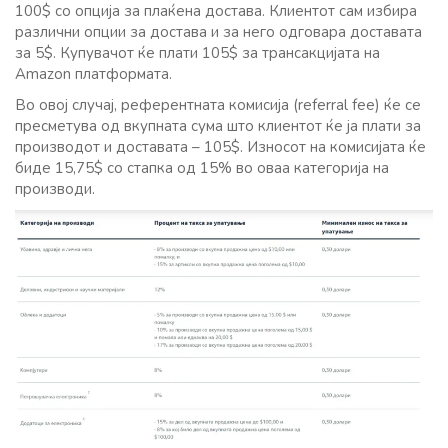
100$ со опција за плаќена достава. Клиентот сам избира
различни опции за достава и за него одговара доставата
за 5$. Купувачот ќе плати 105$ за трансакцијата на
Amazon платформата.
Во овој случај, референтната комисија (referral fee) ќе се
пресметува од вкупната сума што клиентот ќе ја плати за
производот и доставата – 105$. Износот на комисијата ќе
биде 15,75$ со стапка од 15% во оваа категорија на
производи.