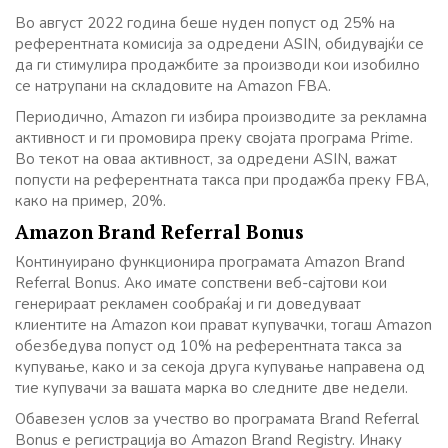
Во август 2022 година беше нуден попуст од 25% на
референтната комисија за одредени ASIN, обидувајќи се
да ги стимулира продажбите за производи кои изобилно
се натрупани на складовите на Amazon FBA.
Периодично, Amazon ги избира производите за рекламна
активност и ги промовира преку својата програма Prime.
Во текот на оваа активност, за одредени ASIN, важат
попусти на референтната такса при продажба преку FBA,
како на пример, 20%.
Amazon Brand Referral Bonus
Континуирано функционира програмата Amazon Brand
Referral Bonus. Ако имате сопствени веб-сајтови кои
генерираат рекламен сообраќај и ги доведуваат
клиентите на Amazon кои прават купувачки, тогаш Amazon
обезбедува попуст од 10% на референтната такса за
купување, како и за секоја друга купување направена од
тие купувачи за вашата марка во следните две недели.
Обавезен услов за учество во програмата Brand Referral
Bonus е регистрација во Amazon Brand Registry. Инаку