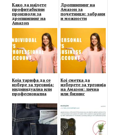
Како да најдете
Дропшипинг на
профитабилни
Амазон за
производи за
почетници: забрани
дропшипинг на
и можности
Amazon
Која тарифа да се
Кој сметка да
избере за трговија:
изберете за трговија
индивидуална или
на Амазон: лична
професионална
или бизнис