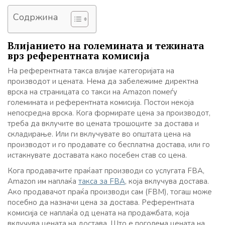
Содржина
Влијанието на големината и тежината
врз референтната комисија
На референтната такса влијае категоријата на
производот и цената. Нема да забележиме директна
врска на страницата со такси на Amazon помеѓу
големината и референтната комисија. Постои некоја
непосредна врска. Кога формирате цена за производот,
треба да вклучите во цената трошоците за достава и
складирање. Или ги вклучувате во општата цена на
производот и го продавате со бесплатна достава, или го
истакнувате доставата како посебен став со цена.
Кога продавачите праќаат производи со услугата FBA,
Amazon им наплаќа
такса за FBA
, која вклучува достава.
Ако продавачот праќа производи сам (FBM), тогаш може
посебно да назначи цена за достава. Референтната
комисија се наплаќа од цената на продажбата, која
вклучува цената на достава. Што е поголема цената на