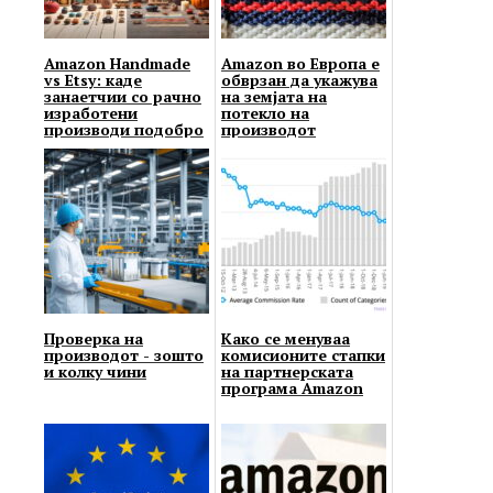
Amazon Handmade
Amazon во Европа е
vs Etsy: каде
обврзан да укажува
занаетчии со рачно
на земјата на
изработени
потекло на
производи подобро
производот
да продаваат?
Проверка на
Како се менуваа
производот - зошто
комисионите стапки
и колку чини
на партнерската
програма Amazon