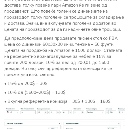
достава, толку повеќе пари Amazon ќе ги земе од
продавачот. Што повеќе големи се димензиите на
производот, толку поголеми се трошоците за складирање
и достава. Значи, вие вклучувате поголема додаток во
цената на производот за да ги надминете овие трошоци.
Да предположиме дека продавате писмен стол со FBA
шема со димензии 60x30x30 инчи, тежина – 50 фунти.
Цената на продажба на Amazon е 1500 долари. Стапката
на референтно вознаградување за мебел е 15% за
првите 200 долари, 10% за дел од 200,01 до 1500
долари. Во овој случај, референтната комисија ќе се
пресметува како следно:
• 15% од 200$ = 30$
• 10% од (1500–200$) = 130$
• Вкупна референтна комисија = 30$ + 130$ = 160$.