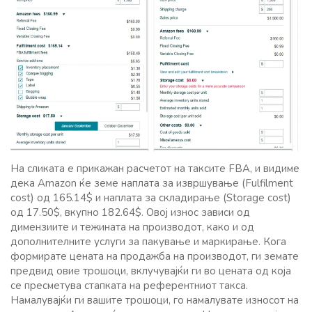
На сликата е прикажан расчетот на таксите FBA, и видиме
дека Amazon ќе земе наплата за извршување (Fulfilment
cost) од 165.14$ и наплата за складирање (Storage cost)
од 17.50$, вкупно 182.64$. Овој износ зависи од
димензиите и тежината на производот, како и од
дополнителните услуги за пакување и маркирање. Кога
формирате цената на продажба на производот, ги земате
предвид овие трошоци, вклучувајќи ги во цената од која
се пресметува стапката на референтниот такса.
Намалувајќи ги вашите трошоци, го намалувате износот на