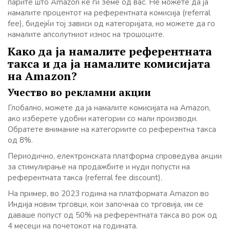
парите што Amazon ќе ги земе од вас. Не можете да ја
намалите процентот на референтната комисија (referral
fee), бидејќи тој зависи од категоријата, но можете да го
намалите апсолутниот износ на трошоците.
Како да ја намалите референтната
такса и да ја намалите комисијата
на Amazon?
Учество во рекламни акции
Глобално, можете да ја намалите комисијата на Amazon,
ако изберете удобни категории со мали производи.
Обратете внимание на категориите со референтна такса
од 8%.
Периодично, електронската платформа спроведува акции
за стимулирање на продажбите и нуди попусти на
референтната такса (referral fee discount).
На пример, во 2023 година на платформата Amazon во
Индија новим трговци, кои започнаа со трговија, им се
даваше попуст од 50% на референтната такса во рок од
4 месеци на почетокот на годината.