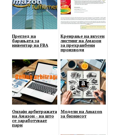
Преглед на
Креирање на вкусен
барањата за
листинг на Амазон
инвентар на FBA
за прехранбени
производи
Онлајн арбитражата
Модели на Amazon
на Амазон - на што
за бизнисот
се заработуваат
пари