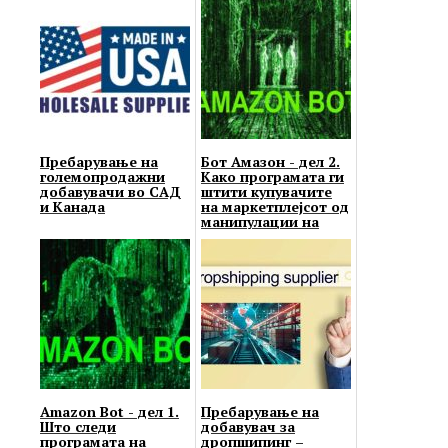
Пребарување на
Бот Амазон - дел 2.
големопродажни
Како програмата ги
добавувачи во САД
штити купувачите
и Канада
на маркетплејсот од
манипулации на
продавачи...
Amazon Bot - дел 1.
Пребарување на
Што следи
добавувач за
програмата на
дропшипинг –