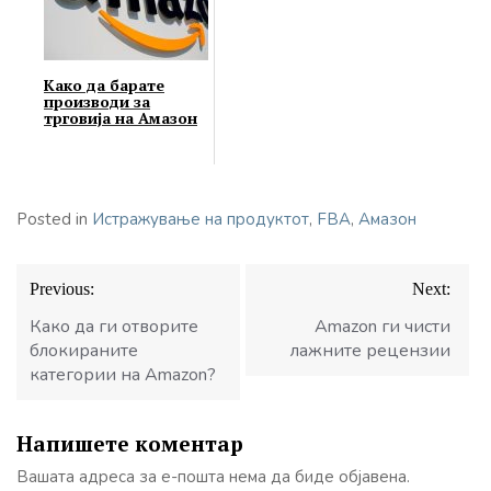
Како да барате
производи за
трговија на Амазон
Posted in
Истражување на продуктот
,
FBA
,
Амазон
Навигација
Previous:
Next:
на
напис
Како да ги отворите
Amazon ги чисти
блокираните
лажните рецензии
категории на Amazon?
Напишете коментар
Вашата адреса за е-пошта нема да биде објавена.