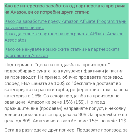
Ако ве интересира заработок од партнерската програма
на Амазон, ви се потребни други статии:
Како да заработите преку Amazon Affiliate Program: тајни
на успешен бизнис
Како да станете партнер на програмата Affiliate Amazon
Associates
Како се менувале комисиските стапки на партнерската
програма на Amazon
Под терминот “цена на продажба на производот”
подразбираме сумата која купувачот фактички ја платил
за производот. На пример, обично продавате производ
според FBA шемата за 100$ со “бесплатна достава” во
категоријата на ранци и торби, референтниот такс за оваа
категорија е 15%. Со секоја продажба на производ по
оваа цена, Amazon ќе земе 15% (15$). Но пред
празниците, вие (продавач) направивте попуст, и неколку
денови производот се продава за 80$. За продажбите по
цена од 80$, Amazon исто така ќе земе 15%, но веќе 12$.
Сега да разгледаме друг пример. Продавате производ за