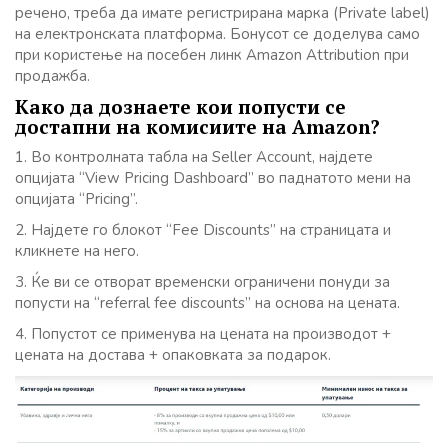
речено, треба да имате регистрирана марка (Private label)
на електронската платформа. Бонусот се доделува само
при користење на посебен линк Amazon Attribution при
продажба.
Како да дознаете кои попусти се
достапни на комисиите на Amazon?
1. Во контролната табла на Seller Account, најдете
опцијата “View Pricing Dashboard” во паднатото мени на
опцијата “Pricing”.
2. Најдете го блокот “Fee Discounts” на страницата и
кликнете на него.
3. Ќе ви се отворат временски ограничени понуди за
попусти на “referral fee discounts” на основа на цената.
4. Попустот се применува на цената на производот +
цената на достава + опаковката за подарок.