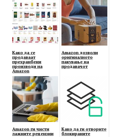
Како да се
Amazon дозволи
продаваат
оригиналното
прехранбени
пакување на
производи на
продавачот
Amazon
Amazon ги чисти
Како да ги отворите
лажните рецензии
блокираните