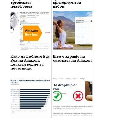
трговската
критериуми за
платформа
избор
Како да добиете Buy
Што е здравје на
Box на Amazon:
сметката на Amazon
детален водич за
почетници