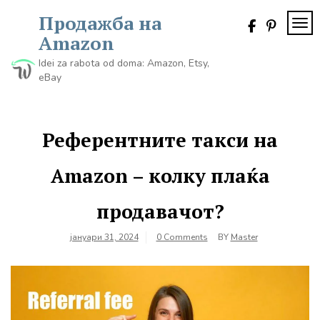
Skip
Продажба на
to
TOG
content
Amazon
Idei za rabota od doma: Amazon, Etsy,
eBay
Референтните такси на
Amazon – колку плаќа
продавачот?
јануари 31, 2024
0 Comments
BY
Master