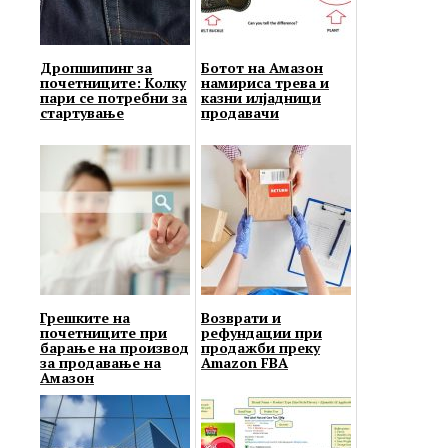
Дропшипинг за
Ботот на Амазон
почетниците: Колку
намириса трева и
пари се потребни за
казни илјадници
стартување
продавачи
Грешките на
Возврати и
почетниците при
рефундации при
барање на производ
продажби преку
за продавање на
Amazon FBA
Амазон