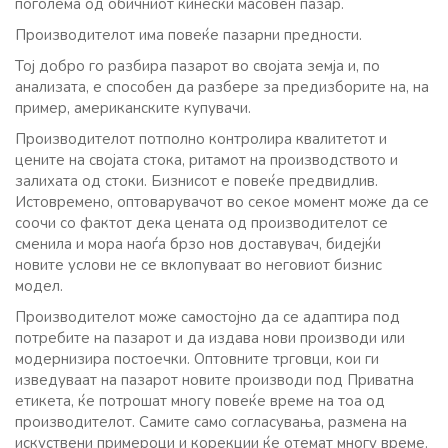
поголема од обичниот кинески масовен пазар.
Производителот има повеќе пазарни предности.
Тој добро го разбира пазарот во својата земја и, по
анализата, е способен да разбере за предизборите на, на
пример, американските купувачи.
Производителот потполно контролира квалитетот и
цените на својата стока, ритамот на производството и
залихата од стоки. Бизнисот е повеќе предвидлив.
Истовремено, оптоварувачот во секое момент може да се
соочи со фактот дека цената од производителот се
сменила и мора наоѓа брзо нов доставувач, бидејќи
новите услови не се вклопуваат во неговиот бизнис
модел.
Производителот може самостојно да се адаптира под
потребите на пазарот и да издава нови производи или
модернизира постоечки. Оптовните трговци, кои ги
изведуваат на пазарот новите производи под Приватна
етикета, ќе потрошат многу повеќе време на тоа од
производителот. Самите само согласувања, размена на
искуствени примероци и корекции ќе отемат многу време.