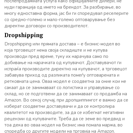
послепродажната услуга како официјалните дилери, не
нуди гаранција од името на брендот. За разбирање, во
многу едноставна форма, јас би ги споредувал реселерите
со средно-големо и мало-големо оптоварување без
директни договори со производителот.
Dropshipping
Dropshipping или прямата достава – е бизнис-модел во
која трговецот нема своја складиште и не купува
производи пред време, туку их нарачува само по
добивање на нарачката од купувачот. Доставувачот ги
испраќа производите директно на купувачот, а трговецот
забавува приход од разликата помеѓу оптоварената и
ретковната цена. Оваа модел е соодветна за оние кои не
сакаат да се занимаваат со логистика и управување со
склад, но се подготвени да се занимаваат со продажба на
Amazon. Во секој случај, при дропшиппингот е важно да се
изберат соодветни доставувачи и да се контролира
квалитетот на производите, за да се избегнат негативни
рецензии од купувачите. Треба да се земе во предвид и
тоа дека во оваа модел на бизнис има помала маржа, во
споредба со другите модели на трговија на Amazon.