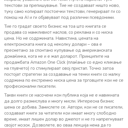
текстови за препишување. Тие не создаваат ништо ново,
туку само копираат постоечки текстови, генерираат ги со
помош на AI и ги објавуваат под различни псевдоними.
Тие го градат своето бизнис на тоа што книгата се
продава со мамкливиот наслов, со реклама и со ниска
цена. Но не содржината. Навистина, цената на
електронската книга од неколку долари – ова е
пресметано за спонтано купување од американската
домаќинка, кога не и е жал доларот. Принципите на
продажбата Amazon One Click (плаќање со едно кликање
на глувчето) го стимулираат овој пристап. Точно затоа
постојат стратегии за создавање на тенки книги со малку
содржина по екстремно ниска цена за трговците кои не се
професионални писатели.
Такви книги се насочени кон публика која не е навикната
да долго размислува и многу мисли. Интересна бизнис
шема се добива. Замислете се. Автори, кои не се писатели,
создаваат книги за читатели кои имаат многу слободно
време, имаат лишен долар во джепот и не го напрегнуваат
својот мозок. Дозволете, во оваа лекција нема да го