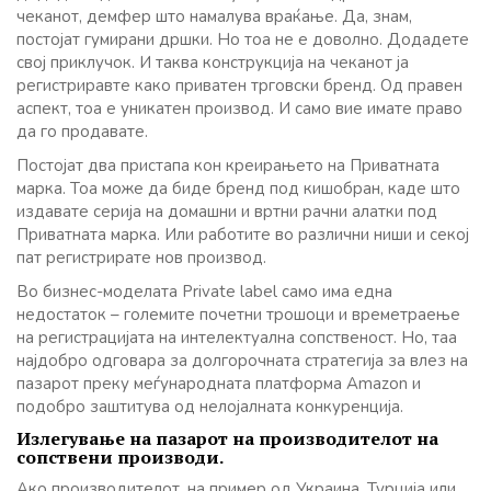
чеканот, демфер што намалува враќање. Да, знам,
постојат гумирани дршки. Но тоа не е доволно. Додадете
свој приклучок. И таква конструкција на чеканот ја
регистриравте како приватен трговски бренд. Од правен
аспект, тоа е уникатен производ. И само вие имате право
да го продавате.
Постојат два пристапа кон креирањето на Приватната
марка. Тоа може да биде бренд под кишобран, каде што
издавате серија на домашни и вртни рачни алатки под
Приватната марка. Или работите во различни ниши и секој
пат регистрирате нов производ.
Во бизнес-моделата Private label само има една
недостаток – големите почетни трошоци и времетраење
на регистрацијата на интелектуална сопственост. Но, таа
најдобро одговара за долгорочната стратегија за влез на
пазарот преку меѓународната платформа Amazon и
подобро заштитува од нелојалната конкуренција.
Излегување на пазарот на производителот на
сопствени производи.
Ако производителот, на пример од Украина, Турција или