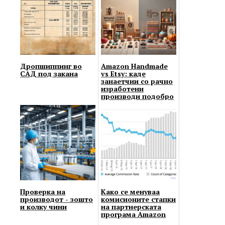
Дропшиппинг во
Amazon Handmade
САД под закана
vs Etsy: каде
занаетчии со рачно
изработени
производи подобро
да продаваат?
Проверка на
Како се менуваа
производот - зошто
комисионите стапки
и колку чини
на партнерската
програма Amazon