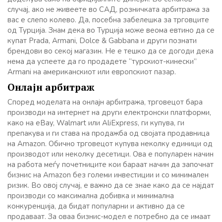
случај, ако не живеете во САД, розничката арбитража за
вас е слепо колево. Да, посебна забелешка за трговците
од Турција. Знам дека во Турција може веома евтино да се
купат Prada, Armani, Dolce & Gabbana и други познати
брендови во секој магазин. Не е тешко да се догоди дека
нема да успеете да го продадете “турскиот-кинески”
Armani на американскиот или европскиот пазар.
Онлајн арбитраж
Според моделата на онлајн арбитража, трговецот бара
производи на интернет на други електронски платформи,
како на eBay, Walmart или AliExpress, ги купува, ги
препакува и ги става на продажба од својата продавница
на Amazon. Обично трговецот купува неколку единици од
производот или неколку десетици. Ова е популарен начин
на работа меѓу почетниците кои бараат начин да започнат
бизнис на Amazon без големи инвестиции и со минимален
ризик. Во овој случај, е важно да се знае како да се најдат
производи со максимална добивка и минимална
конкуренција, да бидат популарни и активно да се
продаваат. За оваа бизнис-модел е потребно да се имаат