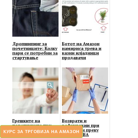
Дропшипинг за
Ботот на Амазон
почетниците: Колку
намириса трева и
пари се потребни за
казни илјадници
стартување
продавачи
Грешките на
Возврати и
почетниците при
рефундации при
барање на производ
продажби преку
КУРС ЗА ТРГОВИЈА НА АМАЗОН
за продавање на
Amazon FBA