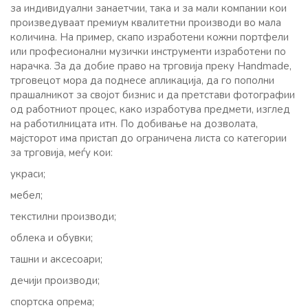
за индивидуални занаетчии, така и за мали компании кои
произведуваат премиум квалитетни производи во мала
количина. На пример, скапо изработени кожни портфели
или професионални музички инструменти изработени по
нарачка. За да добие право на трговија преку Handmade,
трговецот мора да поднесе апликација, да го пополни
прашалникот за својот бизнис и да претстави фотографии
од работниот процес, како изработува предмети, изглед
на работилницата итн. По добивање на дозволата,
мајсторот има пристап до ограничена листа со категории
за трговија, меѓу кои:
украси;
мебел;
текстилни производи;
облека и обувки;
ташни и аксесоари;
дечији производи;
спортска опрема;