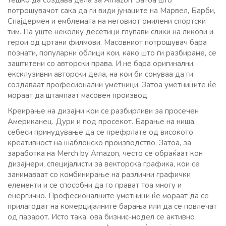
тешко да создава дела за Amazon. Затоа што
потрошувачот сака да ги види јунаците на Марвел, Барби,
Спајдермен и емблемата на неговиот омилени спортски
тим. Па уште неколку десетици глупави слики на ликови и
герои од цртани филмови. Масовниот потрошувач бара
познати, популарни облици кои, како што ги разбираме, се
заштитени со авторски права. И не бара оригинални,
ексклузивни авторски дела, на кои би сонуваа да ги
создаваат професионални уметници. Затоа уметниците ќе
мораат да штампаат масовен производ.
Креирање на дизајни кои се разбирливи за просечен
Американец. Дури и под просекот. Барање на ниша,
себеси принудување да се префрлате од високото
креативност на шаблонско производство. Затоа, за
заработка на Merch by Amazon, често се обраќаат кон
дизајнери, специјалисти за векторска графика, кои се
занимаваат со комбинирање на различни графички
елементи и се способни да го прават тоа многу и
енергично. Професионалните уметници ќе мораат да се
прилагодат на комерцијалните барања или да се повлечат
од пазарот. Исто така, ова бизнис-модел се активно