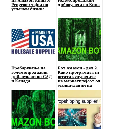
на Amazon Affiliate
големопродажни
Program: тајни на
добавувачи во Кина
успешен бизнис
Пребарување на
Бот Амазон - дел 2.
големопродажни
Како програмата ги
добавувачи во САД
штити купувачите
и Канада
на маркетплејсот од
манипулации на
продавачи...