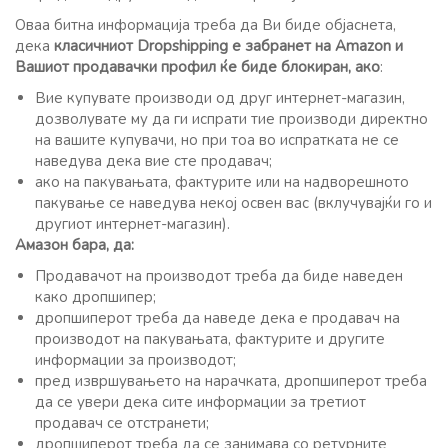
Оваа битна информација треба да Ви биде објаснета,
дека
класичниот Dropshipping е забранет на Amazon и
Вашиот продавачки профил ќе биде блокиран, ако
:
Вие купувате производи од друг интернет-магазин,
дозволувате му да ги испрати тие производи директно
на вашите купувачи, но при тоа во испратката не се
наведува дека вие сте продавач;
ако на пакувањата, фактурите или на надворешното
пакување се наведува некој освен вас (вклучувајќи го и
другиот интернет-магазин).
Амазон бара, да:
Продавачот на производот треба да биде наведен
како дропшипер;
дропшиперот треба да наведе дека е продавач на
производот на пакувањата, фактурите и другите
информации за производот;
пред извршувањето на нарачката, дропшиперот треба
да се увери дека сите информации за третиот
продавач се отстранети;
дропшиперот треба да се занимава со ретурните