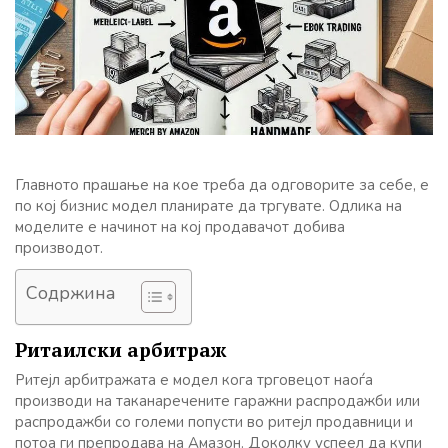
Главното прашање на кое треба да одговорите за себе, е
по кој бизнис модел планирате да тргувате. Одлика на
моделите е начинот на кој продавачот добива
производот.
Содржина
Ритаилски арбитраж
Ритејл арбитражата е модел кога трговецот наоѓа
производи на таканаречените гаражни распродажби или
распродажби со големи попусти во ритејл продавници и
потоа ги препродава на Амазон. Доколку успеел да купи