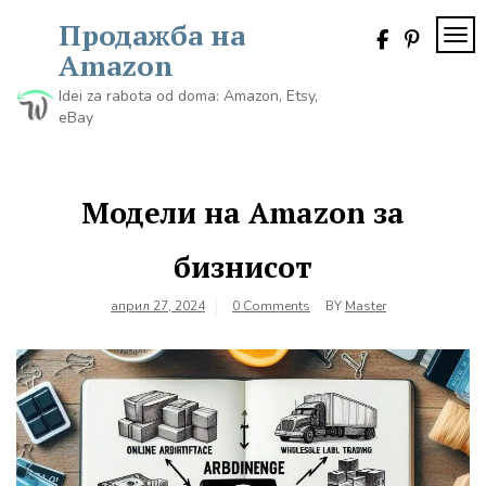
Skip
Продажба на
to
TOG
content
Amazon
Idei za rabota od doma: Amazon, Etsy,
eBay
Модели на Amazon за
бизнисот
април 27, 2024
0 Comments
BY
Master