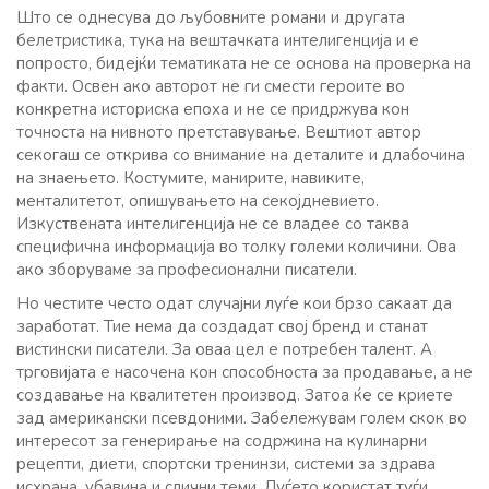
Што се однесува до љубовните романи и другата
белетристика, тука на вештачката интелигенција и е
попросто, бидејќи тематиката не се основа на проверка на
факти. Освен ако авторот не ги смести героите во
конкретна историска епоха и не се придржува кон
точноста на нивното претставување. Вештиот автор
секогаш се открива со внимание на деталите и длабочина
на знаењето. Костумите, манирите, навиките,
менталитетот, опишувањето на секојдневието.
Изкуствената интелигенција не се владее со таква
специфична информација во толку големи количини. Ова
ако зборуваме за професионални писатели.
Но честите често одат случајни луѓе кои брзо сакаат да
заработат. Тие нема да создадат свој бренд и станат
вистински писатели. За оваа цел е потребен талент. А
трговијата е насочена кон способноста за продавање, а не
создавање на квалитетен производ. Затоа ќе се криете
зад американски псевдоними. Забележувам голем скок во
интересот за генерирање на содржина на кулинарни
рецепти, диети, спортски тренинзи, системи за здрава
исхрана, убавина и слични теми. Луѓето користат туѓи