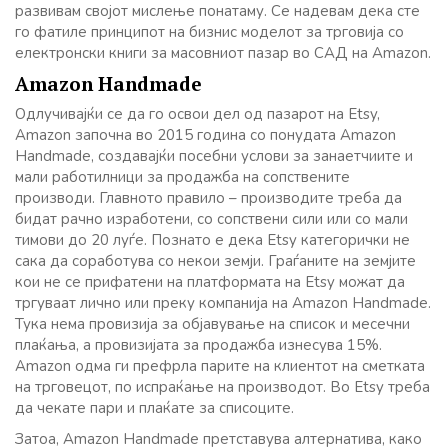
развивам својот мислење понатаму. Се надевам дека сте
го фатиле принципот на бизнис моделот за трговија со
електронски книги за масовниот пазар во САД на Amazon.
Amazon Handmade
Одлучивајќи се да го освои дел од пазарот на Etsy,
Amazon започна во 2015 година со понудата Amazon
Handmade, создавајќи посебни услови за занаетчиите и
мали работилници за продажба на сопствените
производи. Главното правило – производите треба да
бидат рачно изработени, со сопствени сили или со мали
тимови до 20 луѓе. Познато е дека Etsy категорички не
сака да соработува со некои земји. Граѓаните на земјите
кои не се прифатени на платформата на Etsy можат да
тргуваат лично или преку компанија на Amazon Handmade.
Тука нема провизија за објавување на список и месечни
плаќања, а провизијата за продажба изнесува 15%.
Amazon одма ги префрла парите на клиентот на сметката
на трговецот, по испраќање на производот. Во Etsy треба
да чекате пари и плаќате за списоците.
Затоа, Amazon Handmade претставува алтернатива, како