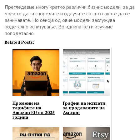
Прегледавме многу кратко различни бизнис модели, за да
можете да ги споредите и одлучите со што сакате да се
занимавате. Но секоја од овие модели заслужува
подетално испитување. Во иднина ќе ги изучиме
поподетално.
Related Posts:
Промени на
График на исплати
тарифите на
за продавачите на
Amazon EU во 2025
Амазон
година