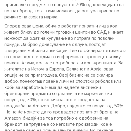
оригинален предмет со попуст од 70% од колекцијата на
познат бренд, тогаш има можност да осигура принос во
рамките на својата маржа.
Според оваа шема, обично работат приватни лица кои
живеат близу до големи трговски центри во САД и имаат
можност да одат на купување во потрага по поволни
понуди. За брзо донесување на одлука, постојат
специјални мобилни апликации. Тие го скенираат етикетата
на производот и одма го информираат трговецот колку
приход ќе има, колку е потребноста и конкуренцијата. За
жителите на Источна Европа, Балканот и Азија, оваа
опција не се прилагодува. Овој бизнис не се скалира
добро, понекогаш повеќе личи на спортски риболов или
хоби за заработка. Нема да најдете вистински
брендирани предмети со реални, а не маркетингски
попуст, од 70%, во количина што е соодветна за
продажба на Amazon. Добро, најдовте со попуст од 50%.
Но не ќе можете да го продадете познатиот бренд на
Amazon, бидејќи за тоа потребно е одобрение на
брендот за тргување со неговите производи, кое е
доделува само на официјалните дилери. Во секаков