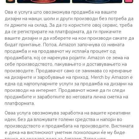
Ова е услуга што овозможува продажба на вашите
дизајни на маици, шоли и други производи без потреба да
ги држите на склад. За да го користите овој сервис, треба
да се регистрирате на платформата, да ги прикачите
вашите дизајни и да изберете на кои производи сакате да
бидат принтање. Потоа, Amazon започнува со нивната
продажба и на продавачот му исплаќа процент од
продажбата, кој се нарекува ројалти. Amazon се зема на
себе производството, пакувањето и доставувањето на
производите. Продавачот само се занимава со креирање
на дизајните и заробување на приход. Merch by Amazon е
една од најпопуларните услуги за продажба на дизајни на
производи на интернет. Продавачот може да ги следи
продажбите и заработките во неговата лична сметка на
платформата.
Оваа услуга овозможува заработка на вашите креативни
идеи, без да вложувате големи средства и напори во
производството и продажбата на производите. Вистината
е дека на вистинскиот уметник психолошки ќе му биде