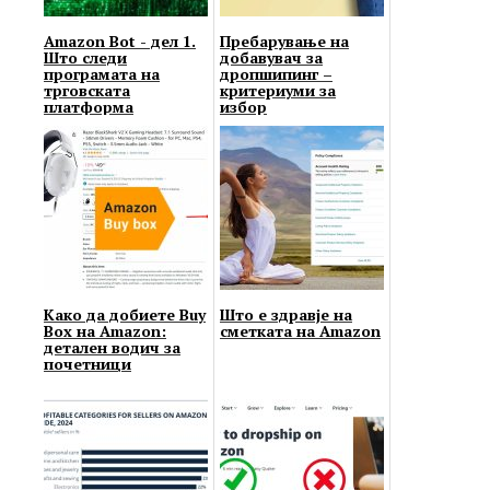
Amazon Bot - дел 1.
Пребарување на
Што следи
добавувач за
програмата на
дропшипинг –
трговската
критериуми за
платформа
избор
Како да добиете Buy
Што е здравје на
Box на Amazon:
сметката на Amazon
детален водич за
почетници