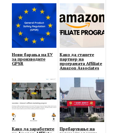
Нови барања на ЕУ
Како да станете
за производите
партнер на
GPSR
програмата Affiliate
Amazon Associates
Како да заработите
Пребарување на