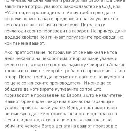
по минимална цена навика и разбирлива работа под силна
заштита на потрошувачкото законодавство на САД или
ЕУ. Затоа, на производителот ќе му треба прво да го
истражи новиот пазар и предизвикот на купувачите во
неговата ниша со слични производи. Потоа да ги
прилагоди своите производи на пазарот. На пример, да им
додаде својства кои ги имаат популарните производи, но
кои ги нема вашиот.
Ако, претпоставиме, потрошувачот се навикнал на тоа
дека чеканата на чекорот има отвор за закачување, и
имено со тој отвор се продава најмногу чекори на Amazon,
тогаш и во вашиот чекор ќе треба да направите ист таков
отвор. Потоа, треба да пресметате дали сте конкурентни
по цена со кинеските производители. И може да се
обидете да мотивирате купувачите со тоа што
производот е произведен во Европа и што е квалитетен.
Вашиот брендиран чекор има доживотна гаранција и
удобна врвка за закачување. И додатниот амортизер
овозможува да се контролира чекорот и од страна на
жените и децата, отсилата не е толку силна како кај
обичните чекори. Затоа, цената на вашиот производ е