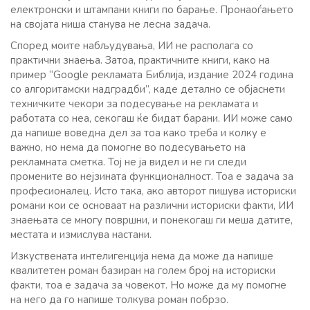
електронски и штампани книги по барање. Пронаоѓањето
на својата ниша станува не лесна задача.
Според моите набљудувања, ИИ не располага со
практични знаења. Затоа, практичните книги, како на
пример “Google рекламата Библија, издание 2024 година
со алгоритамски надградби”, каде детално се објаснети
техничките чекори за подесување на рекламата и
работата со неа, секогаш ќе бидат барани. ИИ може само
да напише воведна дел за тоа како треба и колку е
важно, но нема да помогне во подесувањето на
рекламната сметка. Тој не ја видел и не ги следи
промените во нејзината функционалност. Тоа е задача за
професионалец. Исто така, ако авторот пишува историски
романи кои се основаат на различни историски факти, ИИ
знаењата се многу површни, и понекогаш ги меша датите,
местата и измислува настани.
Изкуствената интелигенција нема да може да напише
квалитетен роман базиран на голем број на историски
факти, тоа е задача за човекот. Но може да му помогне
на него да го напише толкува роман побрзо.