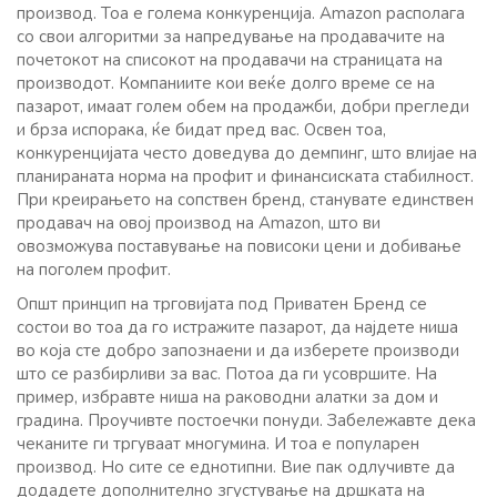
производ. Тоа е голема конкуренција. Amazon располага
со свои алгоритми за напредување на продавачите на
почетокот на списокот на продавачи на страницата на
производот. Компаниите кои веќе долго време се на
пазарот, имаат голем обем на продажби, добри прегледи
и брза испорака, ќе бидат пред вас. Освен тоа,
конкуренцијата често доведува до демпинг, што влијае на
планираната норма на профит и финансиската стабилност.
При креирањето на сопствен бренд, станувате единствен
продавач на овој производ на Amazon, што ви
овозможува поставување на повисоки цени и добивање
на поголем профит.
Општ принцип на трговијата под Приватен Бренд се
состои во тоа да го истражите пазарот, да најдете ниша
во која сте добро запознаени и да изберете производи
што се разбирливи за вас. Потоа да ги усовршите. На
пример, избравте ниша на раководни алатки за дом и
градина. Проучивте постоечки понуди. Забележавте дека
чеканите ги тргуваат многумина. И тоа е популарен
производ. Но сите се еднотипни. Вие пак одлучивте да
додадете дополнително згустување на дршката на