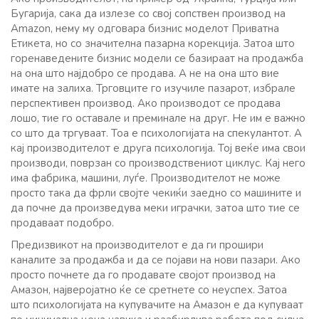
Бугарија, сака да излезе со свој сопствен производ на
Amazon, нему му одговара бизнис моделот Приватна
Етикета, но со значителна пазарна корекција. Затоа што
горенаведените бизнис модели се базираат на продажба
на она што најдобро се продава. А не на она што вие
имате на залиха. Трговците го изучиле пазарот, избрале
перспективен производ. Ако производот се продава
лошо, тие го оставале и преминале на друг. Не им е важно
со што да тргуваат. Тоа е психологијата на спекулантот. А
кај производителот е друга психологија. Тој веќе има свои
производи, поврзан со производствениот циклус. Кај него
има фабрика, машини, луѓе. Производителот не може
просто така да фрли својте чекиќи заедно со машините и
да почне да произведува меки играчки, затоа што тие се
продаваат подобро.
Предизвикот на производителот е да ги прошири
каналите за продажба и да се појави на нови пазари. Ако
просто почнете да го продавате својот производ на
Амазон, најверојатно ќе се сретнете со неуспех. Затоа
што психологијата на купувачите на Амазон е да купуваат