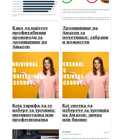
Како да најдете
Дропшипинг на
профитабилни
Амазон за
производи за
почетници: забрани
дропшипинг на
и можности
Amazon
Која тарифа да се
Кој сметка да
избере за трговија:
изберете за трговија
индивидуална или
на Амазон: лична
професионална
или бизнис