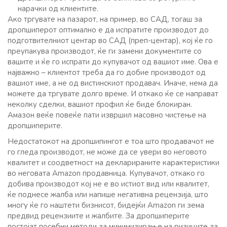
нарачки од клиентите.
Ако тргувате на пазарот, на пример, во САД, тогаш за
дропшиперот оптимално е да испратите производот до
подготвителниот центар во САД (преп-центар), кој ќе го
преупакува производот, ќе ги замени документите со
вашите и ќе го испрати до купувачот од вашиот име. Ова е
најважно – клиентот треба да го добие производот од
вашиот име, а не од вистинскиот продавач. Иначе, нема да
можете да тргувате долго време. И откако ќе се направат
неколку сделки, вашиот профил ќе биде блокиран.
Амазон веќе повеќе пати извршил масовно чистење на
дропшиперите.
Недостатокот на дропшипингот е тоа што продавачот не
го гледа производот, не може да се увери во неговото
квалитет и соодветност на декларираните карактеристики
во неговата Amazon продавница. Купувачот, откако го
добива производот кој не е во истиот вид или квалитет,
ќе поднесе жалба или напише негативна рецензија, што
многу ќе го наштети бизнисот, бидејќи Amazon ги зема
предвид рецензиите и жалбите. За дропшиперите
постојат посебни методи за минимизирање на ризиците за