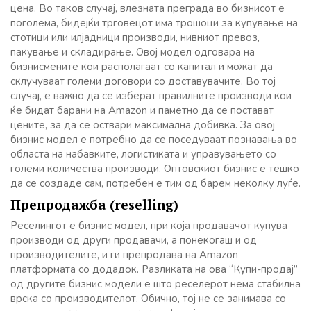
цена. Во таков случај, влезната преграда во бизнисот е
поголема, бидејќи трговецот има трошоци за купување на
стотици или илјадници производи, нивниот превоз,
пакување и складирање. Овој модел одговара на
бизнисмените кои располагаат со капитал и можат да
склучуваат големи договори со доставувачите. Во тој
случај, е важно да се изберат правилните производи кои
ќе бидат барани на Amazon и паметно да се постават
цените, за да се оствари максимална добивка. За овој
бизнис модел е потребно да се поседуваат познавања во
областа на набавките, логистиката и управувањето со
големи количества производи. Оптовскиот бизнис е тешко
да се создаде сам, потребен е тим од барем неколку луѓе.
Препродажба
(reselling)
Реселингот е бизнис модел, при која продавачот купува
производи од други продавачи, а понекогаш и од
производителите, и ги препродава на Amazon
платформата со додадок. Разликата на ова “Купи-продај”
од другите бизнис модели е што реселерот нема стабилна
врска со производителот. Обично, тој не се занимава со