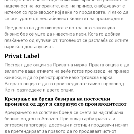
надежност на испораките, ако, на пример, снабдувачот е
истекол со производот кој веќе го продадовте. И како да
се осигурате од нестабилниот квалитет на производите.
Предноста на дропшиперот е во тоа што започнува
бизнис без сè уште да инвестира пари. Кога го добива
плаќањето од купувачот, трговецот се расплаќа со истите
пари кон доставувачот.
Privat Label
Постојат две опции за Приватна марка. Првата опција е да
залепите ваша етикета на веќе готов производ, на пример
кинески, и да го регистрирате како трговска марка.
Втората опција е да го произведувате самиот производ.
Ќе ги разгледаме и двете опции.
Креирање на бренд базиран на постоечки
производ од друг и споразум со производителот
Креирањето на сопствен бренд се смета за најстабилна
бизнис-модел на Amazon. При онлајн арбитражата и
оптовската трговија, десетици и стотици продавачи можат
да претендираат за правото да го продаваат истиот