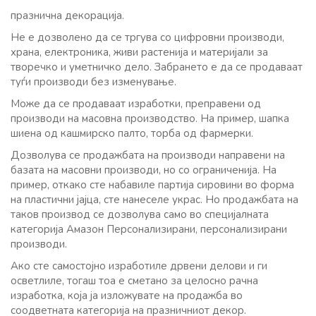
празнична декорација.
Не е дозволено да се тргува со цифровни производи,
храна, електроника, живи растенија и материјали за
творечко и уметничко дело. Забрането е да се продаваат
туѓи производи без изменување.
Може да се продаваат изработки, преправени од
производи на масовна производство. На пример, шапка
шиена од кашмирско палто, торба од фармерки.
Дозволува се продажбата на производи направени на
базата на масовни производи, но со ограниченија. На
пример, откако сте набавиле партија сировини во форма
на пластични јајца, сте нанеселе украс. Но продажбата на
таков производ се дозволува само во специјалната
категорија Амазон Персонализирани, персонализирани
производи.
Ако сте самостојно изработиле дрвени делови и ги
осветлиле, тогаш тоа е сметано за целосно рачна
изработка, која ја изложувате на продажба во
соодветната категорија на празничниот декор.