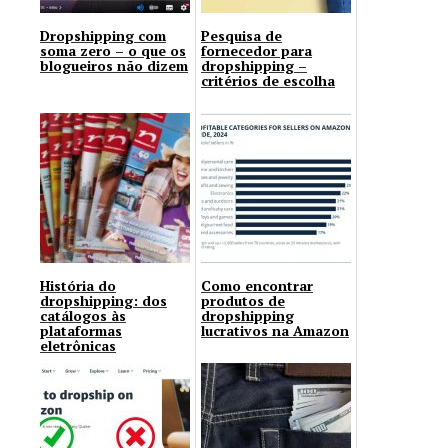
Dropshipping com
Pesquisa de
soma zero – o que os
fornecedor para
blogueiros não dizem
dropshipping –
critérios de escolha
História do
Como encontrar
dropshipping: dos
produtos de
catálogos às
dropshipping
plataformas
lucrativos na Amazon
eletrônicas