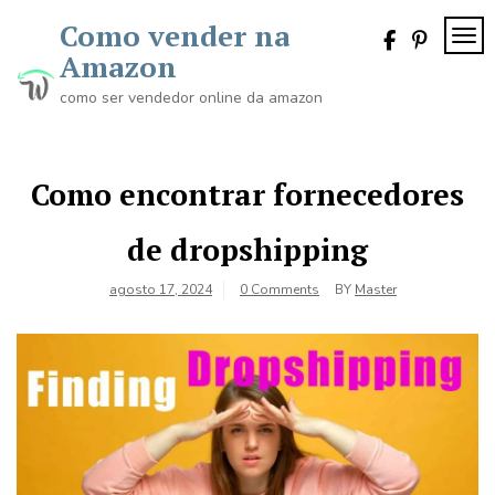
Skip
Como vender na
to
TOG
content
Amazon
como ser vendedor online da amazon
Como encontrar fornecedores
de dropshipping
agosto 17, 2024
0 Comments
BY
Master