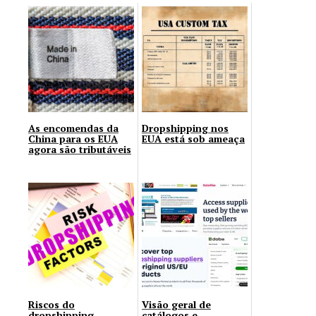
As encomendas da
Dropshipping nos
China para os EUA
EUA está sob ameaça
agora são tributáveis
Riscos do
Visão geral de
dropshipping
catálogos e