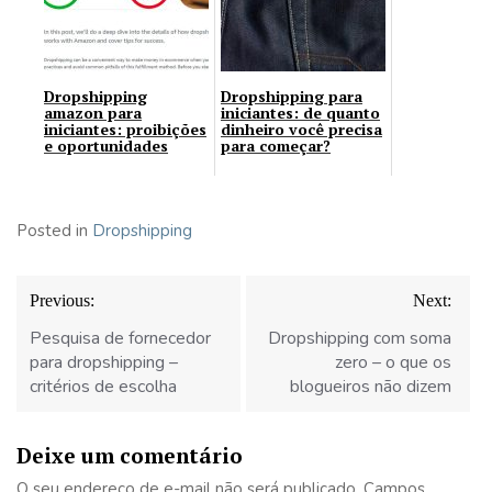
Dropshipping
Dropshipping para
amazon para
iniciantes: de quanto
iniciantes: proibições
dinheiro você precisa
e oportunidades
para começar?
Posted in
Dropshipping
Navegação
Previous:
Next:
de
Post
Pesquisa de fornecedor
Dropshipping com soma
para dropshipping –
zero – o que os
critérios de escolha
blogueiros não dizem
Deixe um comentário
O seu endereço de e-mail não será publicado.
Campos