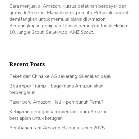
Cara menjual di Amazon. Kursus pelatihan berbayar dan
gratis di Amazon. Manual untuk pemula. Petunjuk langkah
demi langkah untuk memulai bisnis di Amazon.
Pengungkapan penipuan. Ulasan perangkat lunak Helium
10, Jungle Scout, SellerApp, AMZ Scout.
Recent Posts
Paket dari China ke AS sekarang dikenakan pajak
Bea impor Trump – bagaimana Amazon akan
terpengaruh
Pasar baru Amazon: Hall – pembunuh Temu?
Kebijakan penggantian inventaris baru Amazon:
bersiaplah untuk kerugian
Perubahan tarif Amazon EU pada tahun 2025