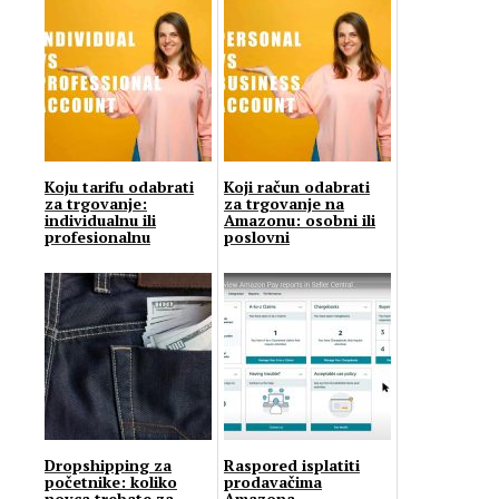
Koju tarifu odabrati
Koji račun odabrati
za trgovanje:
za trgovanje na
individualnu ili
Amazonu: osobni ili
profesionalnu
poslovni
Dropshipping za
Raspored isplatiti
početnike: koliko
prodavačima
novca trebate za
Amazona