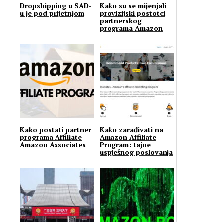
Dropshipping u SAD-
Kako su se mijenjali
u je pod prijetnjom
provizijski postotci
partnerskog
programa Amazon
Kako postati partner
Kako zarađivati na
programa Affiliate
Amazon Affiliate
Amazon Associates
Program: tajne
uspješnog poslovanja