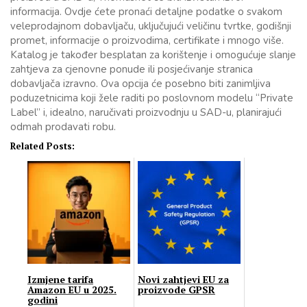
informacija. Ovdje ćete pronaći detaljne podatke o svakom
veleprodajnom dobavljaču, uključujući veličinu tvrtke, godišnji
promet, informacije o proizvodima, certifikate i mnogo više.
Katalog je također besplatan za korištenje i omogućuje slanje
zahtjeva za cjenovne ponude ili posjećivanje stranica
dobavljača izravno. Ova opcija će posebno biti zanimljiva
poduzetnicima koji žele raditi po poslovnom modelu “Private
Label” i, idealno, naručivati proizvodnju u SAD-u, planirajući
odmah prodavati robu.
Related Posts:
Izmjene tarifa
Novi zahtjevi EU za
Amazon EU u 2025.
proizvode GPSR
godini