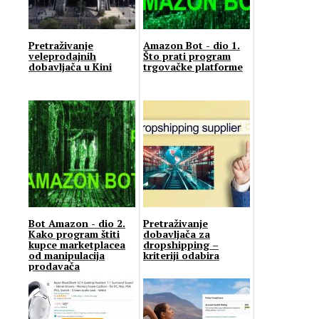
Pretraživanje
Amazon Bot - dio 1.
veleprodajnih
Što prati program
dobavljača u Kini
trgovačke platforme
Bot Amazon - dio 2.
Pretraživanje
Kako program štiti
dobavljača za
kupce marketplacea
dropshipping –
od manipulacija
kriteriji odabira
prodavača