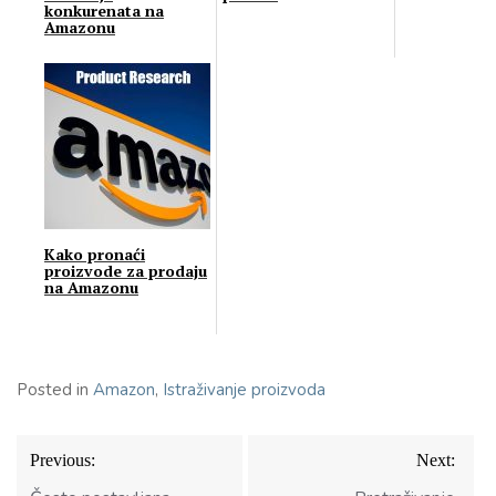
konkurenata na
Amazonu
Kako pronaći
proizvode za prodaju
na Amazonu
Posted in
Amazon
,
Istraživanje proizvoda
Navigacija
Previous:
Next:
objava