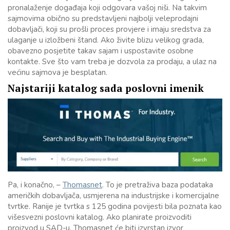
pronalaženje događaja koji odgovara vašoj niši. Na takvim
sajmovima obično su predstavljeni najbolji veleprodajni
dobavljači, koji su prošli proces provjere i imaju sredstva za
ulaganje u izložbeni štand. Ako živite blizu velikog grada,
obavezno posjetite takav sajam i uspostavite osobne
kontakte. Sve što vam treba je dozvola za prodaju, a ulaz na
većinu sajmova je besplatan.
Najstariji katalog sada poslovni imenik
Pa, i konačno, –
Thomasnet
. To je pretraživa baza podataka
američkih dobavljača, usmjerena na industrijske i komercijalne
tvrtke. Ranije je tvrtka s 125 godina povijesti bila poznata kao
višesvezni poslovni katalog. Ako planirate proizvoditi
proizvod u SAD-u, Thomasnet će biti izvrstan izvor