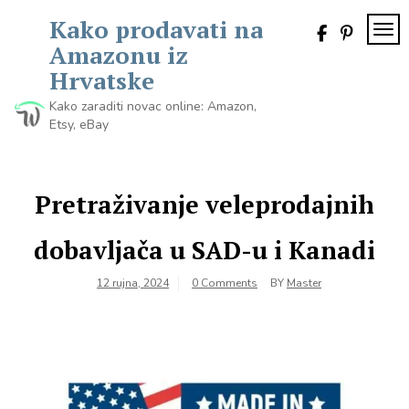
Skip
Kako prodavati na
to
TOG
content
Amazonu iz
Hrvatske
Kako zaraditi novac online: Amazon,
Etsy, eBay
Pretraživanje veleprodajnih
dobavljača u SAD-u i Kanadi
12 rujna, 2024
0 Comments
BY
Master