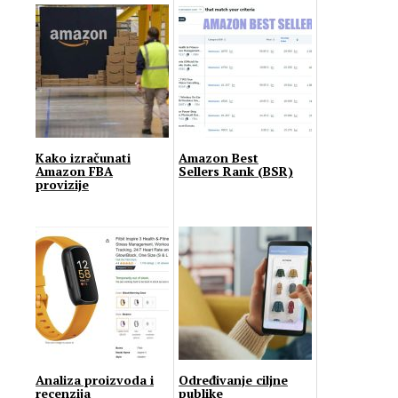
godini
Kako izračunati
Amazon Best
Amazon FBA
Sellers Rank (BSR)
provizije
Analiza proizvoda i
Određivanje ciljne
recenzija
publike