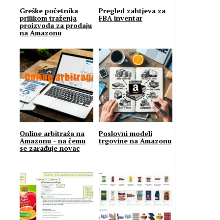
Greške početnika
Pregled zahtjeva za
prilikom traženja
FBA inventar
proizvoda za prodaju
na Amazonu
Online arbitraža na
Poslovni modeli
Amazonu - na čemu
trgovine na Amazonu
se zarađuje novac