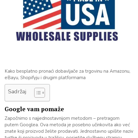
Kako besplatno pronaći dobavljače za trgovinu na Amazonu,
eBayu, Shopifyju i drugim platformama
Sadržaj
Google vam pomaže
Započnimo s najjednostavnijom metodom – pretragom
putem Googlea. Ova metoda je posebno učinkovita ako već
znate koji proizvod želite prodavati. Jednostavno upišite naziv
tvrtke ili proizvoda u tražilicu, posjetite službenu stranicu