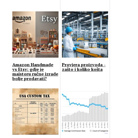
Amazon Handmade
Provjera proizvoda -
vs Etsy: gdje je
zašto i koliko košta
majstoru ručne izrade
bolje prodavati?