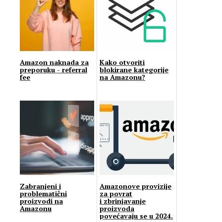
Amazon naknada za
Kako otvoriti
preporuku - referral
blokirane kategorije
fee
na Amazonu?
Zabranjeni i
Amazonove provizije
problematični
za povrat
proizvodi na
i zbrinjavanje
Amazonu
proizvoda
povećavaju se u 2024.