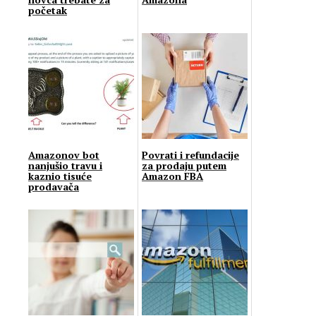
početak
Amazonov bot
Povrati i refundacije
nanjušio travu i
za prodaju putem
kaznio tisuće
Amazon FBA
prodavača