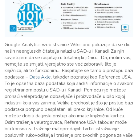
Google Analytics web stranice Wikis.one pokazuje da se dio
naših neengleskih čitatelja nalazi u SAD-u i Kanadi. Za njih
savjetujem da se raspitaju u lokalnoj knjižnici… Da, molim vas,
nemojte se smijati, vjerojatno ste već zaboravili što je
knjižnica, ali to funkcionira… Raspitajte se tamo o pristupu bazi
podataka –
Data Axle
, također poznatoj kao Reference USA.
To je opsežna baza podataka koja sadrži informacije o svakom
registriranom poslu u SAD-u i Kanadi. Pomoću nje možete
pronaći veleprodajne dobavljače i proizvođače u bilo kojoj
industriji koja vas zanima. Velika prednost je što je pristup bazi
podataka potpuno besplatan, ali preko knjižnice. Od kuće
možete dobiti daljinski pristup ako imate knjižničnu karticu.
Osim traženja veletrgovaca, Reference USA također može
biti korisna za traženje maloprodajnih tvrtki, istraživanje
poslovnih rukovoditelja i traženje proizvodnih pogona za vaše