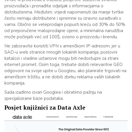
proizvođača i pronađite odjeljak s informacijama o
distributerima. Međutim, vrijedi napomenuti da manje tvrtke
često nemaju distributere i spremne su izravno surađivati s
vama. Obično se veleprodajni popusti kreću od 30% do 50%
od preporučene maloprodajne cijene, a minimalna narudžba
može počinjati već od 100$, ovisno o proizvodu i brendu.
Ne zaboravite koristiti VPN s američkom IP-adresom, jer u
SAD-u web stranice mnogih lokalnih kompanija, poslovni
katalozi i vladine ustanove mogu biti nedostupni za strani
internet promet. Osim toga, trebate dobiti relevantne GEO
odgovore na svoje upite u Googleu, ako planirate trgovati na
američkom tržištu, a ne dobiti zbirku reklama vaših lokalnih
kompanija.
Sada izađimo izvan Googlea i obratimo pažnju na
specijalizirane baze podataka.
Posjet knjižnici za Data Axle